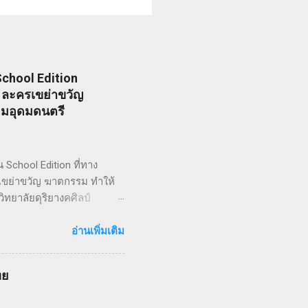
chool Edition
I) ละครเขย่าขวัญ
ยมอุดมดนตรี
chool Edition ที่ทาง
ะครเขย่าขวัญ ฆาตกรรม ทำให้
ิทยาลัยดุริยางคศิลป์
ไว้ซึ่งความเข้มข้น! กำกับ
สมัยวิกตอเรียของช่างตัดผม
อ่านเพิ่มเติม
รมเลวร้ายในที่สุด โดยตัว
างต่อเนื่อง ซึ่งรู้จักกันใน
ทย
พ์ในนิตยสารรายสัปดาห์ในช่วง
ัดแปลงเป็นภาพยนตร์เพลง