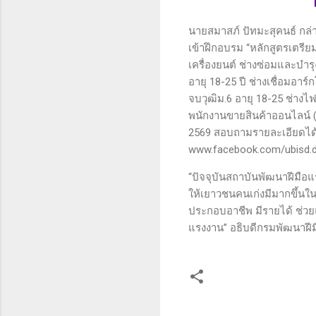
นายสมาสภ์ ปัทมะสุคนธ์ กล่า
เข้าฝึกอบรม “หลักสูตรเตรียมเ
เครื่องยนต์ ช่างซ่อมและบำรุ
อายุ 18-25 ปี ช่างเชื่อมอ
จบวุฒิม.6 อายุ 18-25 ช่างไ
พนักงานขายสินค้าออนไลน์ (ต้อ
2569 สอบถามรายละเอียดได้ท
www.facebook.com/ubisd.
“ปัจจุบันสถาบันพัฒนาฝีมือแ
ให้เยาวชนคนเก่งมีมากขึ้
ประกอบอาชีพ มีรายได้ ช่ว
แรงงาน” อธิบดีกรมพัฒนาฝีม
ค