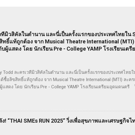
ีมิวสิคัลในตำนาน และนี่เป็นครั้งแรกของประเทศไทยใน S
ิขสิทธิ์แท้ถูกต้อง จาก Musical Theatre International (MT
ผู้แสดง โดย นักเรียน Pre - College YAMP โรงเรียนเตรี
Todd ละครเวทีมิวสิคัลในตำนาน และนี่เป็นครั้งแรกของประเทศไทยใน S
ด้ซื้อลิขสิทธิ์แท้ถูกต้อง จาก Musical Theatre International (MTI) ล
ผู้แสดง โดย นักเรียน Pre - College YAMP โรงเรียนเตรียมอุดมดนตรี ว
ัยมหิดล !! โดยเลือกเป็น School Edition ที่ลดบทให้ดูเหมาะสม แต่ยังคง
ดย ดำเกิง ฐิตะปิยะศักดิ์ หรือ คุณบิ๊ก Sweeney Todd เป็นเรื่องราวใน
ษ ที่สูญเสียภรรยาและลูกไป จนเกิดเป็นความแค้นที่นำไปสู่โศกอนาถตกร
ney Todd มีต้นกำเนิดมาจากนวนิยาย สมัยวิกตอเรีย ที่ได้รับความนิยมอย่
ัง! “THAI SMEs RUN 2025” วิ่งเพื่อสุขภาพและเศรษฐกิจไ
y Dreadfuls เรื่องราวที่ชื่อว่า The String of Pearls ซึ่งได้รับการตีพิม
องปี ค.ศ. 1846 – 1847 เรื่องราวของ Sweeney Todd ยังเคยถูกนำไปด