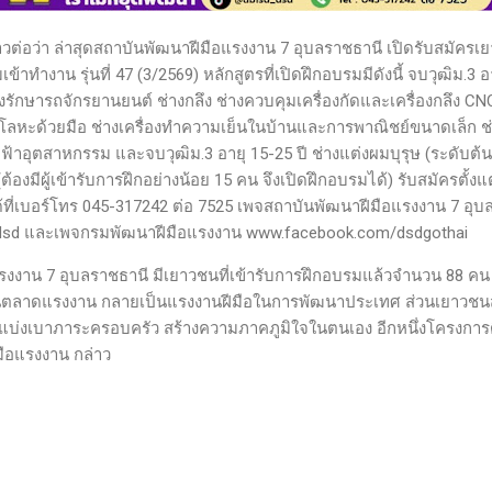
วต่อว่า ล่าสุดสถาบันพัฒนาฝีมือแรงงาน 7 อุบลราชธานี เปิดรับสมัครเ
ข้าทำงาน รุ่นที่ 47 (3/2569) หลักสูตรที่เปิดฝึกอบรมมีดังนี้ จบวุฒิม.3 อ
งรักษารถจักรยานยนต์ ช่างกลึง ช่างควบคุมเครื่องกัดและเครื่องกลึง CN
าร์กโลหะด้วยมือ ช่างเครื่องทำความเย็นในบ้านและการพาณิชย์ขนาดเล็ก
ฟฟ้าอุตสาหกรรม และจบวุฒิม.3 อายุ 15-25 ปี ช่างแต่งผมบุรุษ (ระดับต
งมีผู้เข้ารับการฝึกอย่างน้อย 15 คน จึงเปิดฝึกอบรมได้) รับสมัครตั้งแต่บ
ี่เบอร์โทร 045-317242 ต่อ 7525 เพจสถาบันพัฒนาฝีมือแรงงาน 7 อุบ
dsd และเพจกรมพัฒนาฝีมือแรงงาน www.facebook.com/dsdgothai
รงงาน 7 อุบลราชธานี มีเยาวชนที่เข้ารับการฝึกอบรมแล้วจำนวน 88 คน ยิ่
นในตลาดแรงงาน กลายเป็นแรงงานฝีมือในการพัฒนาประเทศ ส่วนเยาว
ยแบ่งเบาภาระครอบครัว สร้างความภาคภูมิใจในตนเอง อีกหนึ่งโครงการ
ือแรงงาน กล่าว