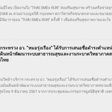
ดียวกันในปี ค.ศ. 2007 หรือ พ.ศ. 2550 ซึ่งกำกับโดย Timothy Walter Burt..
มอีไทย เปิดงานวิ่ง “THAI SMEs RUN” ส่งเสริมสุขภาพ-สร้างเครือข่ายธุรกิจ
 2568 ณ สวนป่าเบญจกิติ กรุงเทพฯ สภาวิสาหกิจขนาดกลางและขนาดย่
่งมินิมาราธอน “THAI SMEs RUN” ครั้งที่ 1 เพื่อส่งเสริมสุขภาพกายและ
งเครือข่ายธุรกิจระหว่าง ผู้ประกอบการ SMEs และประชาชน ทั่วไป ภา
ที่เน้นการก้าวไปข้างหน้า เติบโตอย่างมั่นคง และมุ่งสู่เป้าหมายร่วมกัน
เครือข่ายแน่น งานนี้เต็มไปด้วยความคึกคัก มีผู้เข้าร่วมทั้งประเภท Min
ม.) ผู้เข้าร่วมทุกคนได้รับเสื้อวิ่งและเหรียญที่ระลึก พร้อมลุ้นถ้วยรางวัล 
 กระทรวง อว. “หมอรุ่งเรือง” ได้รับการเสนอชื่อดำรงตำแหน
 ๆ นอกจากส่งเสริมสุขภาพ งานนี้ยังเป็นเวทีสำคัญสำหรับ การสร้างเครือ
มั่นเดินหน้าพัฒนาระบบสาธารณสุขและงานระบาดวิทยาภาคสน
ลังความร่วมมือของ SMEs ไทย ผู้นำและผู้สนับสนุนงานวิ่ง THAI SMEs 
ขไทย
ัญทั้งภาครัฐและเอกชน นำโดย คุณไชยวัฒน์ หาญสมวงศ์ ประธานกิตติม
วิทย์ฯ บริการ กระทรวง อว. “หมอรุ่งเรือง” ได้รับการเสนอชื่อดำรงตำแห
ุ่งมั่นเดินหน้าพัฒนาระบบสาธารณสุขและงานระบาดวิทยาภาคสนามเพื่
ขไทย 9 ธันวาคม 2567 จากการประชุมคณะกรรมการมูลนิธิสุชาติ เจตนเสน ซ
ะดับชาติและนานาชาติได้ทำประโยชน์ในด้านการเฝ้าระวังป้องกันควบคุ
ยาภาคสนาม ซึ่งมีส่วนสำคัญให้ระบบสุขภาพของประเทศไทยอยู่ในระด
ีมติเสนอชื่อนายแพทย์ รุ่งเรือง กิจผาติ อธิบดีกรมวิทยาศาสตร์บริการ