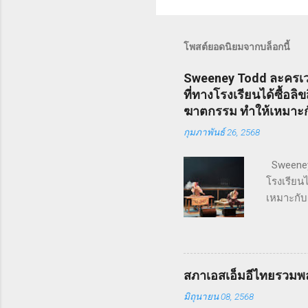
โพสต์ยอดนิยมจากบล็อกนี้
Sweeney Todd ละครเวท
ที่ทางโรงเรียนได้ซื้อล
ฆาตกรรม ทำให้เหมาะกับ
กุมภาพันธ์ 26, 2568
Sweeney 
โรงเรียนไ
เหมาะกับ
มหาวิทยาล
การแสดงโ
ชาวอังกฤ
ละคร Swee
สภาเอสเอ็มอีไทยรวมพล
ชื่อ Penn
มิถุนายน 08, 2568
ฤดูหนาวข