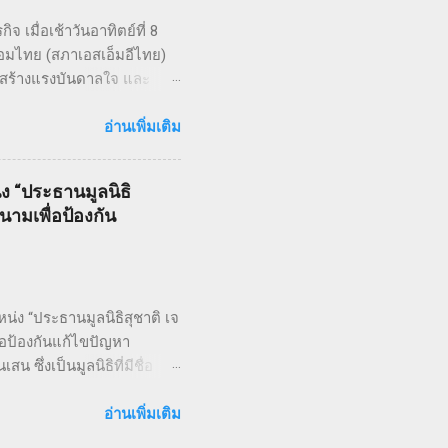
.
 เมื่อเช้าวันอาทิตย์ที่ 8
อมไทย (สภาเอสเอ็มอีไทย)
ใจ สร้างแรงบันดาลใจ และ
ยใต้แนวคิด “We Go We Grow
 งานวิ่ง THAI SMEs RUN:
อ่านเพิ่มเติม
i Marathon (9 กม.) และ Fun
Overall สำหรับผู้เข้าเส้นชัย
่ง “ประธานมูลนิธิ
ข่ายธุรกิจ แลกเปลี่ยนมุมมอง
ามเพื่อป้องกัน
RUN งานนี้ได้รับเกียรติจาก
ศั...
น่ง “ประธานมูลนิธิสุชาติ เจ
อป้องกันแก้ไขปัญหา
ึ่งเป็นมูลนิธิที่มีชื่อ
มโรคโดยใช้พื้นฐานวิชา
ับ 1 ใน 5 ของโลก คณะกร
อ่านเพิ่มเติม
 กระทรวงการอุดมศึกษา