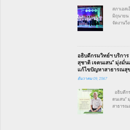
ด้วยชื่อเ
สภาเอสเอ็
มิถุนายน
จัดงานวิ
เชื่อมโย
We Goal” 
สุขภาพดี 
Run (4.5 ก
อธิบดีกรมวิทย์ฯ บริการ
อันดับต้น
สุชาติ เจตนเสน“ มุ่ง
และแสดงพ
แก้ไขปัญหาสาธารณสุ
บุคคลสำค
ธันวาคม 09, 2567
อธิบดีกรม
ตนเสน“ ม
สาธารณสุ
เสียงในร
ระบาดวิท
รมการฯ ม