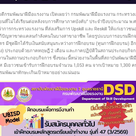
บดีกรมพัฒนาฝีมือแรงงาน เปิดเผยว่า กรมพัฒนาฝีมือแรงงาน กระทรวง
เรียนที่ไม่ได้เรียนต่อหลังจบการศึกษาภาคบังคับ” ประจำปีงบประมาณ
ีว่าการกระทรวงแรงงาน ที่ส่งเสริมการ Upskill และ Reskill ให้แก่เยาวชนอ
้ปัญหาขาดแคลนกำลังคนในบางสาขาอาชีพ โดยรูปแบบการอบรมฝึกจะอบร
ูตร มีชุดฝึกได้รับเงินสนับสนุนระหว่างการฝึกอบรม (ทุนการฝึกอบรม) อ
มง) ประกอบด้วยภาคทฤษฎี 2 เดือน และภาคปฏิบัติในสถานประกอบกิจการ
นในสถานประกอบกิจการ ซึ่งขณะนี้หน่วยงานในพื้นที่สถาบันพัฒนาฝี
ศ มีเยาวชนเข้ารับการฝึกอบรมจำนวน 1,053 คน จากเป้าหมาย 1,300 คน 
บรมพัฒนาทักษะเกินเป้าหมายอย่างแน่นอน