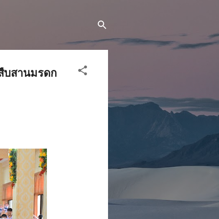
มสืบสานมรดก