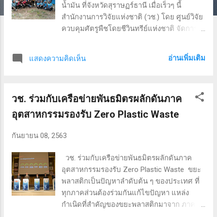
น้ำมัน ที่จังหวัดสุราษฏร์ธานี เมื่อเร็วๆ นี้
สำนักงานการวิจัยแห่งชาติ (วช.) โดย ศูนย์วิจัย
ควบคุมศัตรูพืชโดยชีวินทรีย์แห่งชาติ จัดการ
อบรมสวนปาล์มน้ำมันเพื่อควบคุมโรคลำต้น
เน่า โดยชีววิธี ให้เกษตรกรชาวสวนปาล์ม
อ่านเพิ่มเติม
แสดงความคิดเห็น
น้ำมัน ณ อำเภอพุนพิน และอำเภอพระแสง
จังหวัดสุราษฏร์ธานี ดร.กลอยใจ สำเร็จ
วาณิชย์ ผู้อำนวยการศูนย์วิจัยควบคุมศัตรูพืช
วช. ร่วมกับเครือข่ายพันธมิตรผลักดันภาค
โดยชีวินทรีย์แห่งชาติ วช. เปิดเผยว่า ศูนย์
วิจัยฯ ได้นำองค์ความรู้จากงานวิจัย ด้วยชีววิธี
อุตสาหกรรมรองรับ Zero Plastic Waste
ช่วยเหลือเกษตรกรที่ได้รับความเดือดร้อน จาก
โรคศัตรูพืช ในการนำแมลงตัวดี ตัวห้ำ ตัว
กันยายน 08, 2563
เบียน และเชื้อจุลินทรีย์ ให้กับเกษตรกรที่ทำนา
ข้าว ไร่มันสำปะหลัง สวนส้มโอ สวนมะพร้าว
วช. ร่วมกับเครือข่ายพันธมิตรผลักดันภาค
ฯลฯ ทั่วภูมิภาคในประเทศ ที่ได้รับความเดือด
อุตสาหกรรมรองรับ Zero Plastic Waste ขยะ
ร้อนจากแมลงศัตรูพืชตัวร้ายที่ทำลายพืชผัก
พลาสติกเป็นปัญหาลำดับต้น ๆ ของประเทศ ที่
ของเกษตรกร ในครั้งนี้ วช.ได้รับการร้องขอจาก
ทุกภาคส่วนต้องร่วมกันแก้ไขปัญหา แหล่ง
เกษตรกรชาวสวนปาล์ม ที่ได้รับผลกระทบจาก
กำเนิดที่สำคัญของขยะพลาสติกมาจาก ภาค
การระบาดของเชื้อกาโนเดอร์มาร์ หรือโรค
อุตสาหกรรมทั้งในรูปแบบเศษพลาสติกที่เหลือ