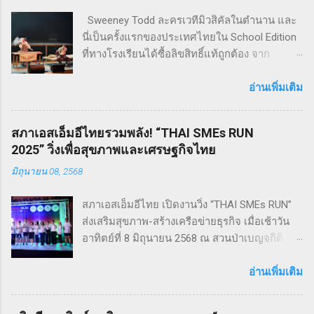
Sweeney Todd ละครเวทีมิวสิคัลในตำนาน และ
นี่เป็นครั้งแรกของประเทศไทยใน School Edition
ที่ทางโรงเรียนได้ซื้อลิขสิทธิ์แท้ถูกต้อง จาก
Musical Theatre International (MTI) ละครเขย่า
ขวัญ ฆาตกรรม ทำให้เหมาะกับผู้แสดง โดย
อ่านเพิ่มเติม
นักเรียน Pre - College YAMP โรงเรียนเตรียมอุดม
ดนตรี วิทยาลัยดุริยางคศิลป์ มหาวิทยาลัยมหิดล
สภาเอสเอ็มอีไทยรวมพลัง! “THAI SMEs RUN
!! โดยเลือกเป็น School Edition ที่ลดบทให้ดู
2025” วิ่งเพื่อสุขภาพและเศรษฐกิจไทย
เหมาะสม แต่ยังคงไว้ซึ่งความเข้มข้น! กำกับการ
มิถุนายน 08, 2568
แสดงโดย ดำเกิง ฐิตะปิยะศักดิ์ หรือ คุณบิ๊ก
Sweeney Todd เป็นเรื่องราวในสมัยวิกตอเรียของ
สภาเอสเอ็มอีไทย เปิดงานวิ่ง “THAI SMEs RUN”
ช่างตัดผมชาวอังกฤษ ที่สูญเสียภรรยาและลูกไป
ส่งเสริมสุขภาพ-สร้างเครือข่ายธุรกิจ เมื่อเช้าวัน
จนเกิดเป็นความแค้นที่นำไปสู่โศกอนาถตกรรม
อาทิตย์ที่ 8 มิถุนายน 2568 ณ สวนป่าเบญจกิติ
เลวร้ายในที่สุด โดยตัวละคร Sweeney Todd มีต้น
กรุงเทพฯ สภาวิสาหกิจขนาดกลางและขนาดย่อม
กำเนิดมาจากนวนิยาย สมัยวิกตอเรีย ที่ได้รับ
ไทย (สภาเอสเอ็มอีไทย) จัดงานวิ่งมินิมาราธอน
อ่านเพิ่มเติม
ความนิยมอย่างต่อเนื่อง ซึ่งรู้จักกันในชื่อ Penny
“THAI SMEs RUN” ครั้งที่ 1 เพื่อส่งเสริมสุขภาพ
Dreadfuls เรื่องราวที่ชื่อว่า The String of Pearls
กายและใจ สร้างแรงบันดาลใจ และเชื่อมโยงเครือ
ซึ่งได้รับการตีพิมพ์ในนิตยสารรายสัปดาห์ในช่วง