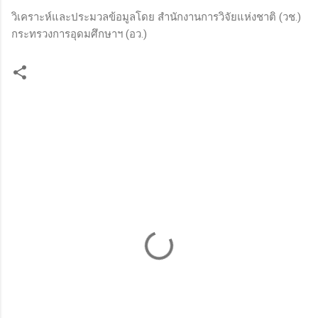
วิเคราะห์และประมวลข้อมูลโดย สำนักงานการวิจัยแห่งชาติ (วช.)
กระทรวงการอุดมศึกษาฯ (อว.)
ค
ว
า
ม
คิ
ด
เ
ห็
น