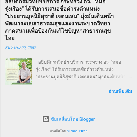
อธิบดีกรมวิทย์ฯ บริการ กระทรวง อว. “หมอ
ข่ายธุรกิจระหว่าง ผู้ประกอบการ SMEs และ
ฤดูหนาวของปี ค.ศ. 1846 – 1847 เรื่องราวของ
รุ่งเรือง” ได้รับการเสนอชื่อดำรงตำแหน่ง
ประชาชน ทั่วไป ภายใต้แนวคิด “We Go We
Sweeney Todd ยังเคยถูกนำไปดัดแปลงเป็น
“ประธานมูลนิธิสุชาติ เจตนเสน“ มุ่งมั่นเดินหน้า
Grow We Goal” ที่เน้นการก้าวไปข้างหน้า เติบโต
ภาพยนตร์เพลงด้วยชื่อเดียวกันในปี ค.ศ. 2007
พัฒนาระบบสาธารณสุขและงานระบาดวิทยา
อย่างมั่นคง และมุ่งสู่เป้าหมายร่วมกัน งานวิ่ง THAI
หรือ พ.ศ. 2550 ซึ่งกำกับโดย Timothy Walter
ภาคสนามเพื่อป้องกันแก้ไขปัญหาสาธารณสุข
SMEs RUN: สุขภาพดี เครือข่ายแน่น งานนี้เต็มไป
Burt...
ไทย
ด้วยความคึกคัก มีผู้เข้าร่วมทั้งประเภท Mini
ธันวาคม 09, 2567
Marathon (9 กม.) และ Fun Run (4.5 กม.) ผู้เข้า
ร่วมทุกคนได้รับเสื้อวิ่งและเหรียญที่ระลึก พร้อม
อธิบดีกรมวิทย์ฯ บริการ กระทรวง อว. “หมอ
ลุ้นถ้วยรางวัล Overall สำหรับผู้เข้าเส้นชัยอันดับ
รุ่งเรือง” ได้รับการเสนอชื่อดำรงตำแหน่ง
ต้น ๆ นอกจากส่งเสริมสุขภาพ งานนี้ยังเป็นเวที
“ประธานมูลนิธิสุชาติ เจตนเสน“ มุ่งมั่นเดินหน้า
สำคัญสำหรับ การสร้างเครือข่ายธุรกิจ แลก
พัฒนาระบบสาธารณสุขและงานระบาดวิทยาภาค
เปลี่ยนมุมมอง และแสดงพลังความร่วมมือของ
สนามเพื่อป้องกันแก้ไขปัญหาสาธารณสุขไทย 9
อ่านเพิ่มเติม
SMEs ไทย ผู้นำและผู้สนับสนุนงานวิ่ง THAI SMEs
ธันวาคม 2567 จากการประชุมคณะกรรมการ
RUN งานนี้ได้รับเกียรติจากบุคคลสำคัญทั้งภาครัฐ
มูลนิธิสุชาติ เจตนเสน ซึ่งเป็นมูลนิธิที่มีชื่อเสียงใน
และเอกชน นำโดย คุณไชยวัฒน์ หาญสมวงศ์
ระดับชาติและนานาชาติได้ทำประโยชน์ในด้าน
ประธานกิตติมศั...
ขับเคลื่อนโดย Blogger
การเฝ้าระวังป้องกันควบคุมโรคโดยใช้พื้นฐานวิชา
ระบาดวิทยาภาคสนาม ซึ่งมีส่วนสำคัญให้ระบบ
ภาพธีมโดย
Michael Elkan
สุขภาพของประเทศไทยอยู่ในระดับ 1 ใน 5 ของ