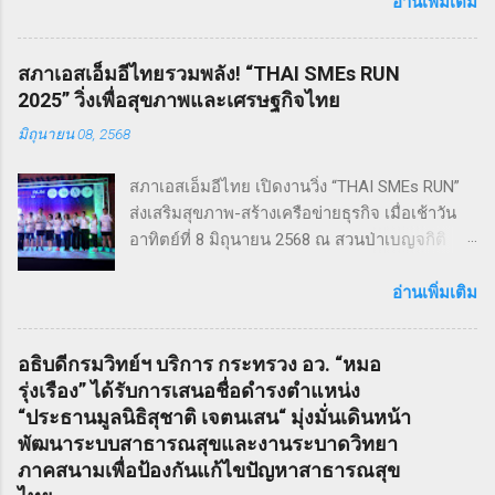
ขวัญ ฆาตกรรม ทำให้เหมาะกับผู้แสดง โดย
อ่านเพิ่มเติม
นักเรียน Pre - College YAMP โรงเรียนเตรียมอุดม
ดนตรี วิทยาลัยดุริยางคศิลป์ มหาวิทยาลัยมหิดล
สภาเอสเอ็มอีไทยรวมพลัง! “THAI SMEs RUN
!! โดยเลือกเป็น School Edition ที่ลดบทให้ดู
2025” วิ่งเพื่อสุขภาพและเศรษฐกิจไทย
เหมาะสม แต่ยังคงไว้ซึ่งความเข้มข้น! กำกับการ
มิถุนายน 08, 2568
แสดงโดย ดำเกิง ฐิตะปิยะศักดิ์ หรือ คุณบิ๊ก
Sweeney Todd เป็นเรื่องราวในสมัยวิกตอเรียของ
สภาเอสเอ็มอีไทย เปิดงานวิ่ง “THAI SMEs RUN”
ช่างตัดผมชาวอังกฤษ ที่สูญเสียภรรยาและลูกไป
ส่งเสริมสุขภาพ-สร้างเครือข่ายธุรกิจ เมื่อเช้าวัน
จนเกิดเป็นความแค้นที่นำไปสู่โศกอนาถตกรรม
อาทิตย์ที่ 8 มิถุนายน 2568 ณ สวนป่าเบญจกิติ
เลวร้ายในที่สุด โดยตัวละคร Sweeney Todd มีต้น
กรุงเทพฯ สภาวิสาหกิจขนาดกลางและขนาดย่อม
กำเนิดมาจากนวนิยาย สมัยวิกตอเรีย ที่ได้รับ
ไทย (สภาเอสเอ็มอีไทย) จัดงานวิ่งมินิมาราธอน
อ่านเพิ่มเติม
ความนิยมอย่างต่อเนื่อง ซึ่งรู้จักกันในชื่อ Penny
“THAI SMEs RUN” ครั้งที่ 1 เพื่อส่งเสริมสุขภาพ
Dreadfuls เรื่องราวที่ชื่อว่า The String of Pearls
กายและใจ สร้างแรงบันดาลใจ และเชื่อมโยงเครือ
ซึ่งได้รับการตีพิมพ์ในนิตยสารรายสัปดาห์ในช่วง
อธิบดีกรมวิทย์ฯ บริการ กระทรวง อว. “หมอ
ข่ายธุรกิจระหว่าง ผู้ประกอบการ SMEs และ
ฤดูหนาวของปี ค.ศ. 1846 – 1847 เรื่องราวของ
รุ่งเรือง” ได้รับการเสนอชื่อดำรงตำแหน่ง
ประชาชน ทั่วไป ภายใต้แนวคิด “We Go We
Sweeney Todd ยังเคยถูกนำไปดัดแปลงเป็น
“ประธานมูลนิธิสุชาติ เจตนเสน“ มุ่งมั่นเดินหน้า
Grow We Goal” ที่เน้นการก้าวไปข้างหน้า เติบโต
ภาพยนตร์เพลงด้วยชื่อเดียวกันในปี ค.ศ. 2007
พัฒนาระบบสาธารณสุขและงานระบาดวิทยา
อย่างมั่นคง และมุ่งสู่เป้าหมายร่วมกัน งานวิ่ง THAI
หรือ พ.ศ. 2550 ซึ่งกำกับโดย Timothy Walter
ภาคสนามเพื่อป้องกันแก้ไขปัญหาสาธารณสุข
SMEs RUN: สุขภาพดี เครือข่ายแน่น งานนี้เต็มไป
Burt...