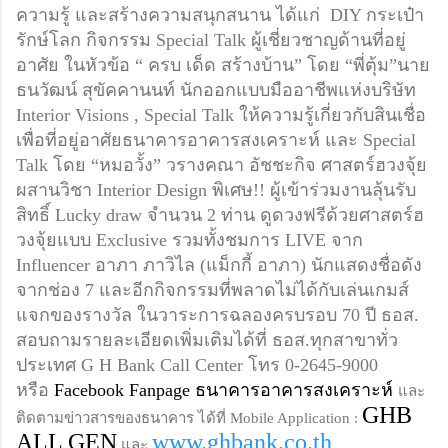
ความรู้ และสร้างความสนุกสนาน ได้แก่  DIY กระเป๋า
รักษ์โลก กิจกรรม Special Talk ผู้เชี่ยวชาญด้านที่อยู่
อาศัย ในหัวข้อ “ ครบ เด็ด สร้างบ้าน” โดย “พี่ตุ้ม”นาย
ธนวัฒน์ สุขัคคานนท์ นักออกแบบมืออาชีพแห่งบริษัท 
Interior Visions , Special Talk ให้ความรู้เกี่ยวกับสินเชื่อ
เพื่อที่อยู่อาศัยธนาคารอาคารสงเคราะห์ และ Special 
Talk โดย “หมอวั้ง” วรางคณา อัชชะกิจ ศาสตร์ฮวงจุ้ย
ผสานวิชา Interior Design พิเศษ!! ผู้เข้าร่วมงานลุ้นรับ
สิทธิ์ Lucky draw จำนวน 2 ท่าน ดูดวงฟรีด้วยศาสตร์ฮ
วงจุ้ยแบบ Exclusive รวมทั้งชมการ LIVE จาก 
Influencer 
อาภา ภาวิไล (
แม็กกี้ อาภา) นักแสดงชื่อดัง
จากช่อง 7 และอีกกิจกรรมที่
พลาดไม่ได้กับเล่นเกมส์
แจกของรางวัล ในวาระการฉลองครบรอบ 70 ปี ธอส. 
สอบถามรายละเอียดเพิ่มเติมได้ที่ ธอส.ทุกสาขาทั่ว
ประเทศ G H Bank Call Center โทร 0-2645-9000 
หรือ 
Facebook Fanpage ธนาคารอาคารสงเคราะห์
และ
GHB 
ติดตามข่าวสารของธนาคาร ได้ที่ Mobile Application : 
ALL GEN
www.ghbank.co.th
 และ 