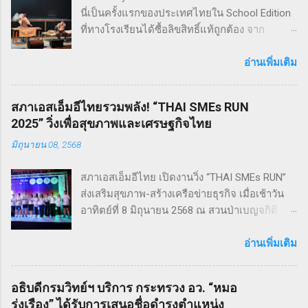
นี่เป็นครั้งแรกของประเทศไทยใน School Edition
ที่ทางโรงเรียนได้ซื้อลิขสิทธิ์แท้ถูกต้อง จาก
Musical Theatre International (MTI) ละครเขย่า
ขวัญ ฆาตกรรม ทำให้เหมาะกับผู้แสดง โดย
อ่านเพิ่มเติม
นักเรียน Pre - College YAMP โรงเรียนเตรียมอุดม
ดนตรี วิทยาลัยดุริยางคศิลป์ มหาวิทยาลัยมหิดล
สภาเอสเอ็มอีไทยรวมพลัง! “THAI SMEs RUN
!! โดยเลือกเป็น School Edition ที่ลดบทให้ดู
2025” วิ่งเพื่อสุขภาพและเศรษฐกิจไทย
เหมาะสม แต่ยังคงไว้ซึ่งความเข้มข้น! กำกับการ
มิถุนายน 08, 2568
แสดงโดย ดำเกิง ฐิตะปิยะศักดิ์ หรือ คุณบิ๊ก
Sweeney Todd เป็นเรื่องราวในสมัยวิกตอเรียของ
สภาเอสเอ็มอีไทย เปิดงานวิ่ง “THAI SMEs RUN”
ช่างตัดผมชาวอังกฤษ ที่สูญเสียภรรยาและลูกไป
ส่งเสริมสุขภาพ-สร้างเครือข่ายธุรกิจ เมื่อเช้าวัน
จนเกิดเป็นความแค้นที่นำไปสู่โศกอนาถตกรรม
อาทิตย์ที่ 8 มิถุนายน 2568 ณ สวนป่าเบญจกิติ
เลวร้ายในที่สุด โดยตัวละคร Sweeney Todd มีต้น
กรุงเทพฯ สภาวิสาหกิจขนาดกลางและขนาดย่อม
กำเนิดมาจากนวนิยาย สมัยวิกตอเรีย ที่ได้รับ
ไทย (สภาเอสเอ็มอีไทย) จัดงานวิ่งมินิมาราธอน
อ่านเพิ่มเติม
ความนิยมอย่างต่อเนื่อง ซึ่งรู้จักกันในชื่อ Penny
“THAI SMEs RUN” ครั้งที่ 1 เพื่อส่งเสริมสุขภาพ
Dreadfuls เรื่องราวที่ชื่อว่า The String of Pearls
กายและใจ สร้างแรงบันดาลใจ และเชื่อมโยงเครือ
ซึ่งได้รับการตีพิมพ์ในนิตยสารรายสัปดาห์ในช่วง
อธิบดีกรมวิทย์ฯ บริการ กระทรวง อว. “หมอ
ข่ายธุรกิจระหว่าง ผู้ประกอบการ SMEs และ
ฤดูหนาวของปี ค.ศ. 1846 – 1847 เรื่องราวของ
รุ่งเรือง” ได้รับการเสนอชื่อดำรงตำแหน่ง