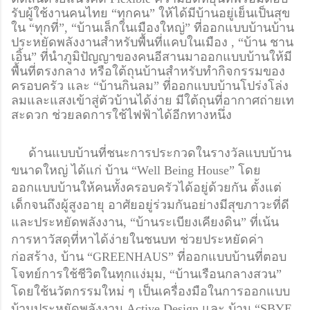
รับผู้ใช้งานคนไทย “ทุกคน” ให้ได้มีบ้านอยู่เย็นเป็นสุข
ใน “ทุกที่”, “บ้านเล็กในเมืองใหญ่” ที่ออกแบบบ้านบ้าน
ประหยัดพลังงานสำหรับพื้นที่แคบในเมือง , “บ้าน ชาน 
เอิ้น” ที่นำภูมิปัญญาของคนอีสานมาออกแบบบ้านให้มี
พื้นที่ตรงกลาง หรือใต้ถุนบ้านสำหรับทำกิจกรรมของ
ครอบครัว และ “บ้านกินลม” ที่ออกแบบบ้านโปร่งโล่ง 
ลมและแสงเข้าสู่ตัวบ้านได้ง่าย มีใต้ถุนที่อากาศถ่ายเท
สะดวก ช่วยลดการใช้ไฟฟ้าได้อีกทางหนึ่ง
     ด้านแบบบ้านที่ชนะการประกวดในรางวัลแบบบ้าน
ขนาดใหญ่ ได้แก่ บ้าน “Well Being House” โดย
ออกแบบบ้านให้คนทั้งครอบครัวได้อยู่ด้วยกัน ตั้งแต่
เด็กจนถึงผู้สูงอายุ อาศัยอยู่ร่วมกันอย่างมีสุขภาวะที่ดี 
และประหยัดพลังงาน, “บ้านระเบียงเคียงดิน” ที่เน้น
การหาวัสดุที่หาได้ง่ายในชนบท ช่วยประหยัดค่า
ก่อสร้าง, 
บ้าน “GREENHAUS” ที่ออกแบบบ้านที่ตอบ
โจทย์การใช้ชีวิตในทุกแง่มุม, “บ้านเรือนกลางสวน” 
โดยใช้นวัตกรรมใหม่ ๆ เป็นเครื่องมือในการออกแบบ
บ้านประหยัดพลังงาน Active Design และ บ้าน “SBYE 