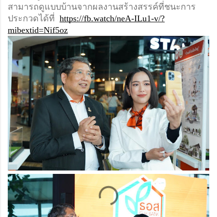
สามารถดูแบบ
บ้านจากผลงานสร้างสรรค์ที่ชนะการ
ประกวดได้ที่  
https://fb.watch/neA-ILu1-v/?
mibextid=Nif5oz