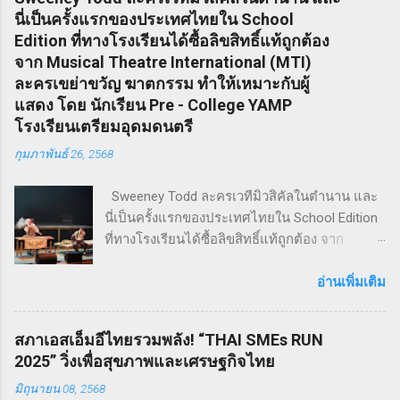
นี่เป็นครั้งแรกของประเทศไทยใน School
Edition ที่ทางโรงเรียนได้ซื้อลิขสิทธิ์แท้ถูกต้อง
จาก Musical Theatre International (MTI)
ละครเขย่าขวัญ ฆาตกรรม ทำให้เหมาะกับผู้
แสดง โดย นักเรียน Pre - College YAMP
โรงเรียนเตรียมอุดมดนตรี
กุมภาพันธ์ 26, 2568
Sweeney Todd ละครเวทีมิวสิคัลในตำนาน และ
นี่เป็นครั้งแรกของประเทศไทยใน School Edition
ที่ทางโรงเรียนได้ซื้อลิขสิทธิ์แท้ถูกต้อง จาก
Musical Theatre International (MTI) ละครเขย่า
ขวัญ ฆาตกรรม ทำให้เหมาะกับผู้แสดง โดย
อ่านเพิ่มเติม
นักเรียน Pre - College YAMP โรงเรียนเตรียมอุดม
ดนตรี วิทยาลัยดุริยางคศิลป์ มหาวิทยาลัยมหิดล
สภาเอสเอ็มอีไทยรวมพลัง! “THAI SMEs RUN
!! โดยเลือกเป็น School Edition ที่ลดบทให้ดู
2025” วิ่งเพื่อสุขภาพและเศรษฐกิจไทย
เหมาะสม แต่ยังคงไว้ซึ่งความเข้มข้น! กำกับการ
มิถุนายน 08, 2568
แสดงโดย ดำเกิง ฐิตะปิยะศักดิ์ หรือ คุณบิ๊ก