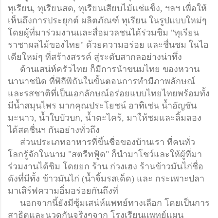
ทุเรียน, ทุเรียนสด, ทุเรียนเสียบไม้แช่แข็ง, ฯลฯ​ เพื่อให้
เห็นถึงการประยุกต์​ ผลิตภัณฑ์​ ทุเรียน​ ในรูปแบบใหม่ๆ
โดยผู้ที่มาร่วมงานและสื่อมวลชนได้ร่วมชิม "ทุเรียน
ราชาผลไม้ของไทย"
ด้วยความอร่อย และชื่นชม ในไอ
เดียใหม่ๆ ที่สร้างสรรค์ สู่ระดับสากลอย่างน่าทึ่ง
ด้านเสน่ห์ครัวไทย ก็มีการนำขนมไทย ของหวาน
นานาชนิด ที่พิถีพิถันในขั้นตอนการทำมีภาพลักษณ์
และรสชาติที่เป็นเอกลักษณ์​อร่อยแบบไทยไทยพร้อมทั้ง
มีน้ำสมุนไพร มากคุณประโยชน์ อาทิเช่น​ น้ำอัญชัน
มะนาว, น้ำใบบัวบก, น้ำตะไคร้, มาให้ชมและลิ้มลอง
ได้สดชื่นฯ กันอย่างทั่วถึง
ส่วนประเภทอาหารที่ขึ้นชื่อของบ้านเรา ที่คนทั่ว
โลกรู้จักในนาม​ "สตรีทฟู้ด" ก็นำมาโชว์และให้ผู้ที่มา
ร่วมงานได้ชิม โดยยก ร้าน​ ก่วงเฮง ร้านข้าวมันไก่ชื่อ
ดังที่มีทั้ง ข้าวมันไก่​ (น้ำจิ้มรสเด็ด)​ และ​ กระเพาะปลา
มาเสิร์ฟความอิ่มอร่อยกันถึงที่
นอกจากนี้ยังมีซุ้มเสน่ห์แพทย์ทางเลือก โดยเป็นการ
สาธิตและนวดกันจริงๆจาก โรงเรียนแพทย์แผน