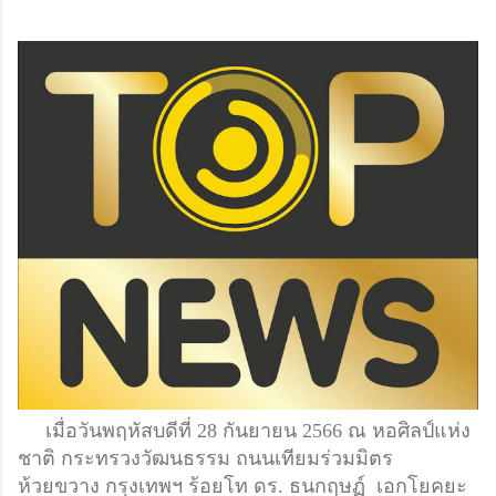
เมื่อวันพฤหัสบดีที่ 28 กันยายน​ 2566​ ณ​ หอศิลป์​แห่ง
ชาติ​ กระทรวงวัฒนธรรม​ ​ถนนเทียมร่วมมิตร​
ห้วยขวาง กรุงเทพฯ ร้อยโท​ ดร.​ ธนกฤษฏ์​ เอกโยคยะ