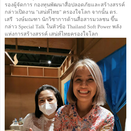
รองผู้จัดการ​ กองทุนพัฒนาสื่อปลอดภัยและสร้างสรรค์​
กล่าวเปิดงาน "เสน่ห์ไทย" ครองใจโลก​ จากนั้น​ ดร.​
เสรี​ วงษ์มณฑา​ นักวิชาการด้านสื่อสารมวลชน​ ขึ้น
กล่าว Special Talk ในหัวข้อ Thailand Soft Power พลัง
แห่งการสร้างสรรค์​ เสน่ห์ไทยครองใจโลก