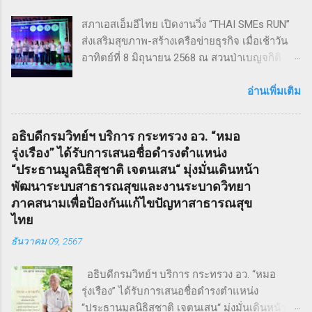
Sweeney Todd เป็นเรื่องราวในสมัยวิกตอเรียของ
สภาเอสเอ็มอีไทย เปิดงานวิ่ง “THAI SMEs RUN”
ช่างตัดผมชาวอังกฤษ ที่สูญเสียภรรยาและลูกไป
ส่งเสริมสุขภาพ-สร้างเครือข่ายธุรกิจ เมื่อเช้าวัน
จนเกิดเป็นความแค้นที่นำไปสู่โศกอนาถตกรรม
อาทิตย์ที่ 8 มิถุนายน 2568 ณ สวนป่าเบญจกิติ
เลวร้ายในที่สุด โดยตัวละคร Sweeney Todd มีต้น
กรุงเทพฯ สภาวิสาหกิจขนาดกลางและขนาดย่อม
กำเนิดมาจากนวนิยาย สมัยวิกตอเรีย ที่ได้รับ
ไทย (สภาเอสเอ็มอีไทย) จัดงานวิ่งมินิมาราธอน
อ่านเพิ่มเติม
ความนิยมอย่างต่อเนื่อง ซึ่งรู้จักกันในชื่อ Penny
“THAI SMEs RUN” ครั้งที่ 1 เพื่อส่งเสริมสุขภาพ
Dreadfuls เรื่องราวที่ชื่อว่า The String of Pearls
กายและใจ สร้างแรงบันดาลใจ และเชื่อมโยงเครือ
ซึ่งได้รับการตีพิมพ์ในนิตยสารรายสัปดาห์ในช่วง
อธิบดีกรมวิทย์ฯ บริการ กระทรวง อว. “หมอ
ข่ายธุรกิจระหว่าง ผู้ประกอบการ SMEs และ
ฤดูหนาวของปี ค.ศ. 1846 – 1847 เรื่องราวของ
รุ่งเรือง” ได้รับการเสนอชื่อดำรงตำแหน่ง
ประชาชน ทั่วไป ภายใต้แนวคิด “We Go We
Sweeney Todd ยังเคยถูกนำไปดัดแปลงเป็น
“ประธานมูลนิธิสุชาติ เจตนเสน“ มุ่งมั่นเดินหน้า
Grow We Goal” ที่เน้นการก้าวไปข้างหน้า เติบโต
ภาพยนตร์เพลงด้วยชื่อเดียวกันในปี ค.ศ. 2007
พัฒนาระบบสาธารณสุขและงานระบาดวิทยา
อย่างมั่นคง และมุ่งสู่เป้าหมายร่วมกัน งานวิ่ง THAI
หรือ พ.ศ. 2550 ซึ่งกำกับโดย Timothy Walter
ภาคสนามเพื่อป้องกันแก้ไขปัญหาสาธารณสุข
SMEs RUN: สุขภาพดี เครือข่ายแน่น งานนี้เต็มไป
Burt...
ไทย
ด้วยความคึกคัก มีผู้เข้าร่วมทั้งประเภท Mini
ธันวาคม 09, 2567
Marathon (9 กม.) และ Fun Run (4.5 กม.) ผู้เข้า
ร่วมทุกคนได้รับเสื้อวิ่งและเหรียญที่ระลึก พร้อม
อธิบดีกรมวิทย์ฯ บริการ กระทรวง อว. “หมอ
ลุ้นถ้วยรางวัล Overall สำหรับผู้เข้าเส้นชัยอันดับ
รุ่งเรือง” ได้รับการเสนอชื่อดำรงตำแหน่ง
ต้น ๆ นอกจากส่งเสริมสุขภาพ งานนี้ยังเป็นเวที
“ประธานมูลนิธิสุชาติ เจตนเสน“ มุ่งมั่นเดินหน้า
สำคัญสำหรับ การสร้างเครือข่ายธุรกิจ แลก