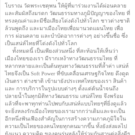
โบราณ วัดพระเชตุพน ให้ผู้ที่มาร่วมงานได้ผ่อนคลาย
และสัมผัสถึงมรดก วัฒนธรรมทางภูมิปัญญาของไทย ที่
ทรงคุณค่าและมีชื่อเสียงโด่งดังไปทั่วโลก ชาวต่างชาติ
ล้วนพูดถึง และมาเมืองไทยเพื่อมานวดแผนไทย เพื่อ
การ ผ่อนคลาย และบำบัดอาการต่างๆ อย่างขึ้นชื่อ ซึ่ง
เป็นเสน่ห์ไทยที่โด่งดังไปทั่วโลก
ทั้งหมดนี้ เป็นเพียงส่วนหนึ่ง ที่สะท้อนให้เห็นว่า
เมืองไทยของเรา มีรากเหง้าทางวัฒนธรรมไทย ที่
หลากหลายและเป็นต้นทุนทางวัฒนธรรมที่ล้ำค่า​ เสน่ห์
ไทยจึงเป็น​ Soft​ Power​ ที่ขับเคลื่อนเศรษฐกิจไทย ดึงดูด
เงินตรา ต่างชาติ เข้ามายังประเทศไทยของเรา
สินค้า
และ การบริการในรูปแบบต่างๆ ตั้งแต่ต้นน้ำจนถึง
ปลายน้ำในทุกมิติทางวัฒนธรรม เสน่ห์ไทย จึงพร้อม
แล้วที่จะพาทุกท่านไปพบกับเสน่ห์แบบไทยๆที่ยิ่งดูแล้ว
จะยิ่งหลงรักเมืองไทยของเรามากกว่าเดิมและจะเป็น
อีกหนึ่งฟันเฟืองสำคัญในการสร้างความภาคภูมิใจใน
ความเป็นไทยของคนไทยทุกคนมากขึ้น ทั้งยังส่งผลไป
ยังแนว ความคิด ของคนรุ่นหลังให้ร่วมกันสานต่อสิ่งดีๆ​