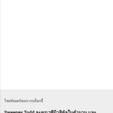
คิ
ด
เ
ห็
น
โพสต์ยอดนิยมจากบล็อกนี้
Sweeney Todd ละครเวทีมิวสิคัลในตำนาน และ