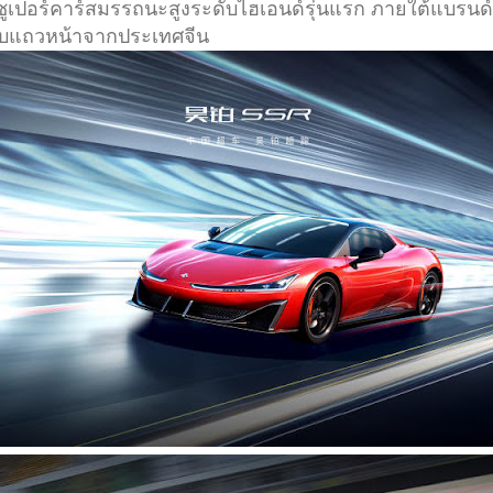
นรถซูเปอร์คาร์สมรรถนะสูงระดับไฮเอนด์รุ่นแรก ภายใต้แบร
ะดับแถวหน้าจากประเทศจีน