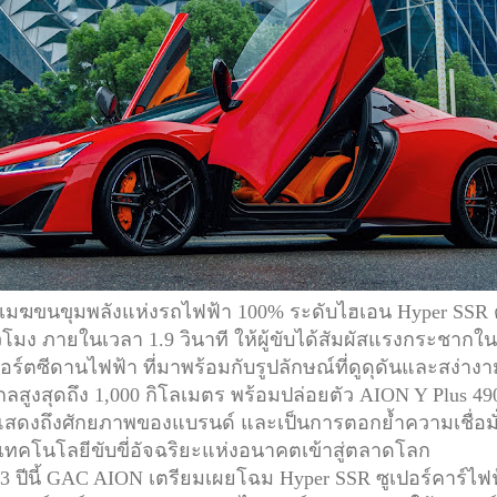
ขนขุมพลังแห่งรถไฟฟ้า 100% ระดับไฮเอน Hyper SSR ด้
่วโมง ภายในเวลา 1.9 วินาที ให้ผู้ขับได้สัมผัสแรงกระชาก
ร์ตซีดานไฟฟ้า ที่มาพร้อมกับรูปลักษณ์ที่ดูดุดันและสง่างา
ไกลสูงสุดถึง 1,000 กิโลเมตร พร้อมปล่อยตัว AION Y Plus 49
ารแสดงถึงศักยภาพของแบรนด์ และเป็นการตอกย้ำความเชื่อ
คโนโลยีขับขี่อัจฉริยะแห่งอนาคตเข้าสู่ตลาดโลก
ปีนี้ GAC AION เตรียมเผยโฉม Hyper SSR ซูเปอร์คาร์ไฟฟ