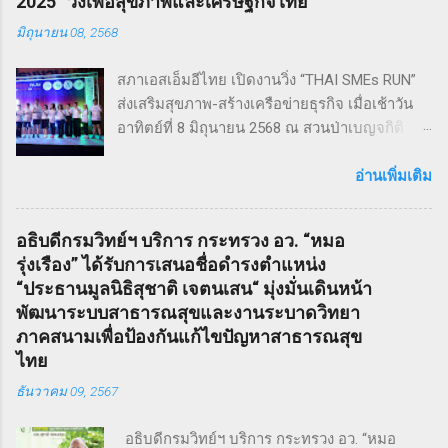
2025” วิ่งเพื่อสุขภาพและเศรษฐกิจไทย
เหมาะสม แต่ยังคงไว้ซึ่งความเข้มข้น! กำกับการ
มิถุนายน 08, 2568
แสดงโดย ดำเกิง ฐิตะปิยะศักดิ์ หรือ คุณบิ๊ก
Sweeney Todd เป็นเรื่องราวในสมัยวิกตอเรียของ
สภาเอสเอ็มอีไทย เปิดงานวิ่ง “THAI SMEs RUN”
ช่างตัดผมชาวอังกฤษ ที่สูญเสียภรรยาและลูกไป
ส่งเสริมสุขภาพ-สร้างเครือข่ายธุรกิจ เมื่อเช้าวัน
จนเกิดเป็นความแค้นที่นำไปสู่โศกอนาถตกรรม
อาทิตย์ที่ 8 มิถุนายน 2568 ณ สวนป่าเบญจกิติ
เลวร้ายในที่สุด โดยตัวละคร Sweeney Todd มีต้น
กรุงเทพฯ สภาวิสาหกิจขนาดกลางและขนาดย่อม
กำเนิดมาจากนวนิยาย สมัยวิกตอเรีย ที่ได้รับ
ไทย (สภาเอสเอ็มอีไทย) จัดงานวิ่งมินิมาราธอน
อ่านเพิ่มเติม
ความนิยมอย่างต่อเนื่อง ซึ่งรู้จักกันในชื่อ Penny
“THAI SMEs RUN” ครั้งที่ 1 เพื่อส่งเสริมสุขภาพ
Dreadfuls เรื่องราวที่ชื่อว่า The String of Pearls
กายและใจ สร้างแรงบันดาลใจ และเชื่อมโยงเครือ
ซึ่งได้รับการตีพิมพ์ในนิตยสารรายสัปดาห์ในช่วง
อธิบดีกรมวิทย์ฯ บริการ กระทรวง อว. “หมอ
ข่ายธุรกิจระหว่าง ผู้ประกอบการ SMEs และ
ฤดูหนาวของปี ค.ศ. 1846 – 1847 เรื่องราวของ
รุ่งเรือง” ได้รับการเสนอชื่อดำรงตำแหน่ง
ประชาชน ทั่วไป ภายใต้แนวคิด “We Go We
Sweeney Todd ยังเคยถูกนำไปดัดแปลงเป็น
“ประธานมูลนิธิสุชาติ เจตนเสน“ มุ่งมั่นเดินหน้า
Grow We Goal” ที่เน้นการก้าวไปข้างหน้า เติบโต
ภาพยนตร์เพลงด้วยชื่อเดียวกันในปี ค.ศ. 2007
พัฒนาระบบสาธารณสุขและงานระบาดวิทยา
อย่างมั่นคง และมุ่งสู่เป้าหมายร่วมกัน งานวิ่ง THAI
หรือ พ.ศ. 2550 ซึ่งกำกับโดย Timothy Walter
ภาคสนามเพื่อป้องกันแก้ไขปัญหาสาธารณสุข
SMEs RUN: สุขภาพดี เครือข่ายแน่น งานนี้เต็มไป
Burt...
ไทย
ด้วยความคึกคัก มีผู้เข้าร่วมทั้งประเภท Mini
ธันวาคม 09, 2567
Marathon (9 กม.) และ Fun Run (4.5 กม.) ผู้เข้า
ร่วมทุกคนได้รับเสื้อวิ่งและเหรียญที่ระลึก พร้อม
อธิบดีกรมวิทย์ฯ บริการ กระทรวง อว. “หมอ
ลุ้นถ้วยรางวัล Overall สำหรับผู้เข้าเส้นชัยอันดับ