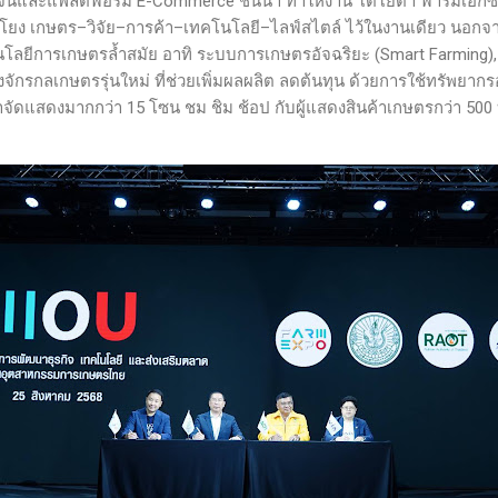
จีนและแพลตฟอร์ม E-Commerce ชั้นนำ ทำให้งาน โตโยต้า ฟาร์มเอ็กซ์โป 
โยง เกษตร–วิจัย–การค้า–เทคโนโลยี–ไลฟ์สไตล์ ไว้ในงานเดียว นอกจา
ยีการเกษตรล้ำสมัย อาทิ ระบบการเกษตรอัจฉริยะ (Smart Farming), 
งจักรกลเกษตรรุ่นใหม่ ที่ช่วยเพิ่มผลผลิต ลดต้นทุน ด้วยการใช้ทรัพยากรอ
แสดงมากกว่า 15 โซน ชม ชิม ช้อป กับผู้แสดงสินค้าเกษตรกว่า 500 บูธ