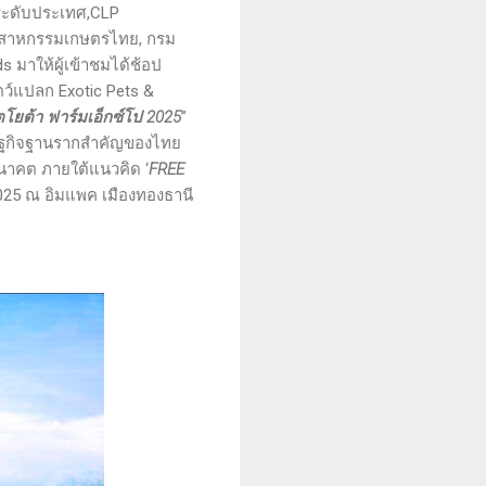
ระดับประเทศ,CLP
ุตสาหกรรมเกษตรไทย, กรม
s มาให้ผู้เข้าชมได้ช้อป
ว์แปลก Exotic Pets &
โยต้า ฟาร์มเอ็กซ์โป 2025
”
รษฐกิจฐานรากสำคัญของไทย
นาคต ภายใต้แนวคิด ‘
FREE
 2025 ณ อิมแพค เมืองทองธานี