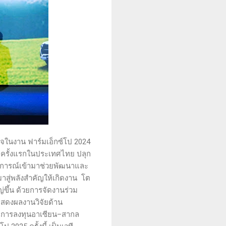
็จในงาน ฟาร์มเอ็กซ์โป 2024
มครั้งแรกในประเทศไทย ปลุก
บการณ์เข้ามาช่วยพัฒนาและ
สู่พลังสำคัญให้เกิดงาน โต
่ขึ้น ด้วยการจัดงานร่วม
แสดงผลงานวิจัยด้าน
ะการลงทุนอาเซียน–สากล