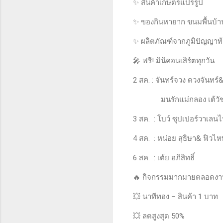
✨ สินค้าเกษตรแปรรูป
✨ ของกินหายาก ขนมพื้นบ้า
✨ ผลิตภัณฑ์จากภูมิปัญญาท้อ
🎤 ฟรี! มินิคอนเสิร์ตทุกวัน
2 สค. : จันทร์จวง ดวงจันทร์
มนรักแม่กลอง เต้วัชส
3 สค. : โบว์ ซุปเปอร์วาเลนไ
4 สค. : หน่อย สุธิษา& ฟิวไห
6 สค. : เต้ย อภิสิทธิ์
🔥 กิจกรรมมากมายตลอดงา
💥 นาทีทอง – สินค้า 1 บาท
💥 ลดสูงสุด 50%