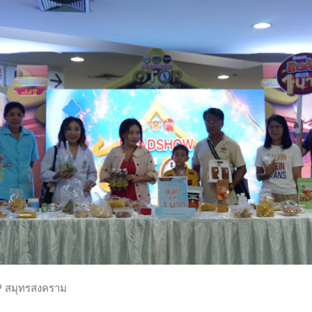
OP สมุทรสงคราม