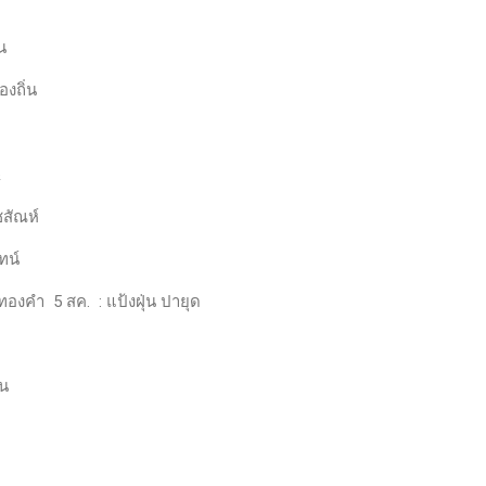
น
งถิ่น
&
ัณห์
ทน์
ทองคำ 5 สค. : แป้งฝุ่น ปายุด
น