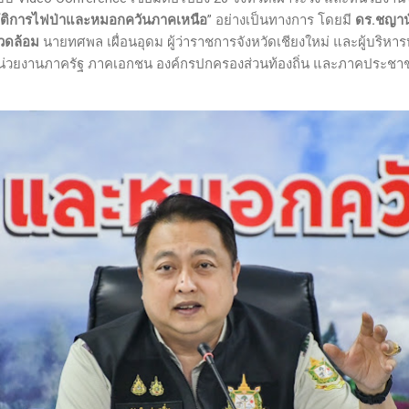
บัติการไฟป่าและหมอกควันภาคเหนือ
” อย่างเป็นทางการ โดยมี
ดร.ชญานั
วดล้อม
นายทศพล เผื่อนอุดม ผู้ว่าราชการจังหวัดเชียงใหม่ และผู้บริห
นหน่วยงานภาครัฐ ภาคเอกชน องค์กรปกครองส่วนท้องถิ่น และภาคประชาช