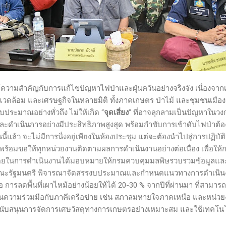
ให้ความสำคัญกับการแก้ไขปัญหาไฟป่าและฝุ่นควันอย่างจริงจัง เนื่องจ
วดล้อม และเศรษฐกิจในหลายมิติ ทั้งภาคเกษตร ป่าไม้ และชุมชนเมือง 
ระมาณอย่างทั่วถึง ไม่ให้เกิด “
จุดเสี่ยง
” ที่อาจลุกลามเป็นปัญหาในวง
ะดำเนินการอย่างมีประสิทธิภาพสูงสุด พร้อมกำชับการเข้าดับไฟป่าต้อง
นนี้แล้ว จะไม่มีการนิ่งอยู่เพียงในห้องประชุม แต่จะต้องนำไปสู่การปฏิบ
รม พร้อมขอให้ทุกหน่วยงานติดตามผลการดำเนินงานอย่างต่อเนื่อง เพื่อใ
โดยในการดำเนินงานได้มอบหมายให้กรมควบคุมมลพิษรวบรวมข้อมูลและข้
ณะรัฐมนตรี พิจารณาจัดสรรงบประมาณและกำหนดแนวทางการดำเนินงาน
อ การลดพื้นที่เผาไหม้อย่างน้อยให้ได้ 20-30 % จากปีที่ผ่านมา ที่สามา
านความร่วมมือกับภาคีเครือข่าย เช่น สภาลมหายใจภาคเหนือ และหน่วยงาน
รสนับสนุนการจัดการเศษวัสดุทางการเกษตรอย่างเหมาะสม และใช้เทค