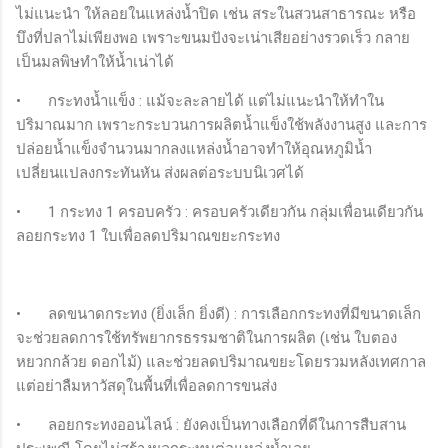
ไม่แนะนำ ให้ลอยในแหล่งน้ำปิด เช่น สระในสวนสาธารณะ หรือ
บึงที่ปลาไม่เพียงพอ เพราะขนมปังจะเน่าเสียอย่างรวดเร็ว กลาย
เป็นมลพิษทำให้น้ำเน่าได้
•
กระทงน้ำแข็ง : แม้จะละลายได้ แต่ไม่แนะนำให้ทำใน
ปริมาณมาก เพราะกระบวนการผลิตน้ำแข็งใช้พลังงานสูง และการ
ปล่อยน้ำแข็งจำนวนมากลงแหล่งน้ำอาจทำให้อุณหภูมิน้ำ
เปลี่ยนแปลงกระทันหัน ส่งผลต่อระบบนิเวศได้
•
1 กระทง 1 ครอบครัว : ครอบครัวเดียวกัน กลุ่มเพื่อนเดียวกัน
ลอยกระทง 1 ใบเพื่อลดปริมาณขยะกระทง
•
ลดขนาดกระทง (ยิ่งเล็ก ยิ่งดี) : การเลือกกระทงที่มีขนาดเล็ก
จะช่วยลดการใช้ทรัพยากรธรรมชาติในการผลิต (เช่น ใบตอง
หยวกกล้วย ดอกไม้) และช่วยลดปริมาณขยะโดยรวมหลังเทศกาล
แต่อย่าลืมหาวัสดุในพื้นที่เพื่อลดการขนส่ง
•
ลอยกระทงออนไลน์ : ยังคงเป็นทางเลือกที่ดีในการสืบสาน