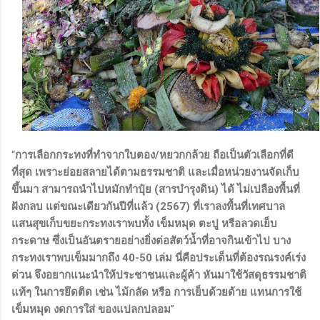
“
การเลือกกระทงที่ทำจากใบตอง/หยวกกล้วย ถือเป็นตัวเลือกที่ดี
ที่สุด เพราะย่อยสลายได้ตามธรรมชาติ และเมื่อหน่วยงานจัดเก็บ
ขึ้นมา สามารถนำไปหมักทำปุ๋ย (สารบำรุงดิน) ได้ ไม่เปลืองพื้นที่
ฝังกลบ แต่ขณะเดียวกันปีที่แล้ว (2567) ที่เราลงพื้นที่เทศบาล
แสนสุขเก็บขยะกระทงเราพบทั้ง เข็มหมุด ตะปู หรือลวดเย็บ
กระดาษ ซึ่งเป็นอันตรายอย่างยิ่งต่อสัตว์น้ำที่อาจกินเข้าไป บาง
กระทงเราพบเข็มมากถึง 40-50 เล่ม นี่คือประเด็นที่ต้องรณรงค์เร่ง
ด่วน จึงอยากแนะนำให้ประชาชนและผู้ค้า หันมาใช้วัสดุธรรมชาติ
แท้ๆ ในการยึดติด เช่น ไม้กลัด หรือ การเย็บด้วยด้าย แทนการใช้
เข็มหมุด งดการใส่ ของแปลกปลอม
”