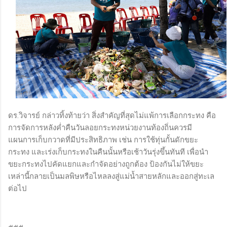
ดร.วิจารย์ กล่าวทิ้งท้ายว่า สิ่งสำคัญที่สุดไม่แพ้การเลือกกระทง คือ
การจัดการหลังค่ำคืนวันลอยกระทงหน่วยงานท้องถิ่นควรมี
แผนการเก็บกวาดที่มีประสิทธิภาพ เช่น การใช้ทุ่นกั้นดักขยะ
กระทง และเร่งเก็บกระทงในคืนนั้นหรือเช้าวันรุ่งขึ้นทันที เพื่อนำ
ขยะกระทงไปคัดแยกและกำจัดอย่างถูกต้อง ป้องกันไม่ให้ขยะ
เหล่านี้กลายเป็นมลพิษหรือไหลลงสู่แม่น้ำสายหลักและออกสู่ทะเล
ต่อไป