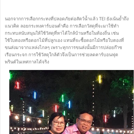
นอกจากการเลือกกระทงที่ปลอดภัยต่อสัตว์น้ำแล้ว TEI ยังเน้นย้ำถึง
แนวคิด ลอยกระทงคาร์บอนต่ำคือ การเลือกวัสดุที่จะมาใช้ทำ
กระทบสนับสนุนให้ใช้วัสดุที่หาได้ใกล้บ้านหรือในท้องถิ่น เช่น
ใช้ใบตองหรือดอกไม้ที่ปลูกเอง แทนที่จะซื้อดอกไม้หรือใบตองที่
ขนส่งมาจากแหล่งไกลๆ เพราะทุกการขนส่งนั้นมีการปล่อยก๊าซ
เรือนกระจก การใช้วัสดุใกล้ตัวจึงเป็นการช่วยลดคาร์บอนฟุต
พรินต์ในเทศกาลได้จริง