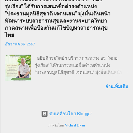
ข่ายธุรกิจระหว่าง ผู้ประกอบการ SMEs และ
ฤดูหนาวของปี ค.ศ. 1846 – 1847 เรื่องราวของ
รุ่งเรือง” ได้รับการเสนอชื่อดำรงตำแหน่ง
ประชาชน ทั่วไป ภายใต้แนวคิด “We Go We
Sweeney Todd ยังเคยถูกนำไปดัดแปลงเป็น
“ประธานมูลนิธิสุชาติ เจตนเสน“ มุ่งมั่นเดินหน้า
Grow We Goal” ที่เน้นการก้าวไปข้างหน้า เติบโต
ภาพยนตร์เพลงด้วยชื่อเดียวกันในปี ค.ศ. 2007
พัฒนาระบบสาธารณสุขและงานระบาดวิทยา
อย่างมั่นคง และมุ่งสู่เป้าหมายร่วมกัน งานวิ่ง THAI
หรือ พ.ศ. 2550 ซึ่งกำกับโดย Timothy Walter
ภาคสนามเพื่อป้องกันแก้ไขปัญหาสาธารณสุข
SMEs RUN: สุขภาพดี เครือข่ายแน่น งานนี้เต็มไป
Burt...
ไทย
ด้วยความคึกคัก มีผู้เข้าร่วมทั้งประเภท Mini
ธันวาคม 09, 2567
Marathon (9 กม.) และ Fun Run (4.5 กม.) ผู้เข้า
ร่วมทุกคนได้รับเสื้อวิ่งและเหรียญที่ระลึก พร้อม
อธิบดีกรมวิทย์ฯ บริการ กระทรวง อว. “หมอ
ลุ้นถ้วยรางวัล Overall สำหรับผู้เข้าเส้นชัยอันดับ
รุ่งเรือง” ได้รับการเสนอชื่อดำรงตำแหน่ง
ต้น ๆ นอกจากส่งเสริมสุขภาพ งานนี้ยังเป็นเวที
“ประธานมูลนิธิสุชาติ เจตนเสน“ มุ่งมั่นเดินหน้า
สำคัญสำหรับ การสร้างเครือข่ายธุรกิจ แลก
พัฒนาระบบสาธารณสุขและงานระบาดวิทยาภาค
เปลี่ยนมุมมอง และแสดงพลังความร่วมมือของ
สนามเพื่อป้องกันแก้ไขปัญหาสาธารณสุขไทย 9
อ่านเพิ่มเติม
SMEs ไทย ผู้นำและผู้สนับสนุนงานวิ่ง THAI SMEs
ธันวาคม 2567 จากการประชุมคณะกรรมการ
RUN งานนี้ได้รับเกียรติจากบุคคลสำคัญทั้งภาครัฐ
มูลนิธิสุชาติ เจตนเสน ซึ่งเป็นมูลนิธิที่มีชื่อเสียงใน
และเอกชน นำโดย คุณไชยวัฒน์ หาญสมวงศ์
ระดับชาติและนานาชาติได้ทำประโยชน์ในด้าน
ประธานกิตติมศั...
ขับเคลื่อนโดย Blogger
การเฝ้าระวังป้องกันควบคุมโรคโดยใช้พื้นฐานวิชา
ระบาดวิทยาภาคสนาม ซึ่งมีส่วนสำคัญให้ระบบ
ภาพธีมโดย
Michael Elkan
สุขภาพของประเทศไทยอยู่ในระดับ 1 ใน 5 ของ