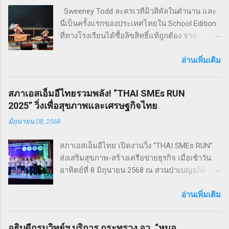
Sweeney Todd ละครเวทีมิวสิคัลในตำนาน และ
นี่เป็นครั้งแรกของประเทศไทยใน School Edition
ที่ทางโรงเรียนได้ซื้อลิขสิทธิ์แท้ถูกต้อง จาก
Musical Theatre International (MTI) ละครเขย่า
ขวัญ ฆาตกรรม ทำให้เหมาะกับผู้แสดง โดย
อ่านเพิ่มเติม
นักเรียน Pre - College YAMP โรงเรียนเตรียมอุดม
ดนตรี วิทยาลัยดุริยางคศิลป์ มหาวิทยาลัยมหิดล
สภาเอสเอ็มอีไทยรวมพลัง! “THAI SMEs RUN
!! โดยเลือกเป็น School Edition ที่ลดบทให้ดู
2025” วิ่งเพื่อสุขภาพและเศรษฐกิจไทย
เหมาะสม แต่ยังคงไว้ซึ่งความเข้มข้น! กำกับการ
มิถุนายน 08, 2568
แสดงโดย ดำเกิง ฐิตะปิยะศักดิ์ หรือ คุณบิ๊ก
Sweeney Todd เป็นเรื่องราวในสมัยวิกตอเรียของ
สภาเอสเอ็มอีไทย เปิดงานวิ่ง “THAI SMEs RUN”
ช่างตัดผมชาวอังกฤษ ที่สูญเสียภรรยาและลูกไป
ส่งเสริมสุขภาพ-สร้างเครือข่ายธุรกิจ เมื่อเช้าวัน
จนเกิดเป็นความแค้นที่นำไปสู่โศกอนาถตกรรม
อาทิตย์ที่ 8 มิถุนายน 2568 ณ สวนป่าเบญจกิติ
เลวร้ายในที่สุด โดยตัวละคร Sweeney Todd มีต้น
กรุงเทพฯ สภาวิสาหกิจขนาดกลางและขนาดย่อม
กำเนิดมาจากนวนิยาย สมัยวิกตอเรีย ที่ได้รับ
ไทย (สภาเอสเอ็มอีไทย) จัดงานวิ่งมินิมาราธอน
อ่านเพิ่มเติม
ความนิยมอย่างต่อเนื่อง ซึ่งรู้จักกันในชื่อ Penny
“THAI SMEs RUN” ครั้งที่ 1 เพื่อส่งเสริมสุขภาพ
Dreadfuls เรื่องราวที่ชื่อว่า The String of Pearls
กายและใจ สร้างแรงบันดาลใจ และเชื่อมโยงเครือ
ซึ่งได้รับการตีพิมพ์ในนิตยสารรายสัปดาห์ในช่วง
อธิบดีกรมวิทย์ฯ บริการ กระทรวง อว. “หมอ