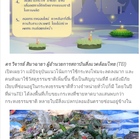
ดร.วิจารย์ สิมาฉายา ผู้อำนวยการสถาบันสิ่งแวดล้อมไทย (TEI)
เปิดเผยว่า แม้ปัจจุบันแนวโน้มการใช้กระทงโฟมจะลดลงมาก และ
คนหันมาใช้วัสดุธรรมชาติเพิ่มขึ้น ซึ่งเป็นสัญญาณที่ดี แต่ยังมีภัย
เงียบที่ซ่อนอยู่ในกระทงธรรมชาติที่วางจำหน่ายทั่วไปก็มี โดยในปี
ที่ผ่านTEI ได้ลงพื้นที่เก็บขยะกระทงที่ชายหาดบางแสนพบกว่า
กระทงธรรมชาติ หลายใบมีสิ่งแปลกปลอมอันตรายซ่อนอยู่ข้างใน