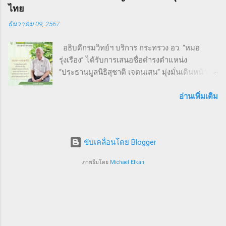
Burt...
ไทย
ด้วยความคึกคัก มีผู้เข้าร่วมทั้งประเภท Mini
ธันวาคม 09, 2567
Marathon (9 กม.) และ Fun Run (4.5 กม.) ผู้เข้า
ร่วมทุกคนได้รับเสื้อวิ่งและเหรียญที่ระลึก พร้อม
อธิบดีกรมวิทย์ฯ บริการ กระทรวง อว. “หมอ
ลุ้นถ้วยรางวัล Overall สำหรับผู้เข้าเส้นชัยอันดับ
รุ่งเรือง” ได้รับการเสนอชื่อดำรงตำแหน่ง
ต้น ๆ นอกจากส่งเสริมสุขภาพ งานนี้ยังเป็นเวที
“ประธานมูลนิธิสุชาติ เจตนเสน“ มุ่งมั่นเดินหน้า
สำคัญสำหรับ การสร้างเครือข่ายธุรกิจ แลก
พัฒนาระบบสาธารณสุขและงานระบาดวิทยาภาค
เปลี่ยนมุมมอง และแสดงพลังความร่วมมือของ
สนามเพื่อป้องกันแก้ไขปัญหาสาธารณสุขไทย 9
อ่านเพิ่มเติม
SMEs ไทย ผู้นำและผู้สนับสนุนงานวิ่ง THAI SMEs
ธันวาคม 2567 จากการประชุมคณะกรรมการ
RUN งานนี้ได้รับเกียรติจากบุคคลสำคัญทั้งภาครัฐ
มูลนิธิสุชาติ เจตนเสน ซึ่งเป็นมูลนิธิที่มีชื่อเสียงใน
และเอกชน นำโดย คุณไชยวัฒน์ หาญสมวงศ์
ระดับชาติและนานาชาติได้ทำประโยชน์ในด้าน
ประธานกิตติมศั...
ขับเคลื่อนโดย Blogger
การเฝ้าระวังป้องกันควบคุมโรคโดยใช้พื้นฐานวิชา
ระบาดวิทยาภาคสนาม ซึ่งมีส่วนสำคัญให้ระบบ
ภาพธีมโดย
Michael Elkan
สุขภาพของประเทศไทยอยู่ในระดับ 1 ใน 5 ของ
โลก คณะกรรมการฯ มีมติเสนอชื่อนายแพทย์
รุ่งเรือง กิจผาติ อธิบดีกรมวิทยาศาสตร์บริการ
กระทรวงการอุดมศึกษาวิทยาศาสตร์วิจัยและ
นวัตกรรม อดีตศิษย์เก่าแพทย์ประจำบ้าน Inter