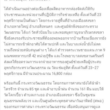
ได้ดำเนินงานอย่างต่อเนื่องเพื่อผลิตอาหารกล่องจัดส่งให้กับ
ประชาชนและหน่วยงานที่ปฏิบัติภารกิจช่วยเหลือ ตั้งแต่วันที่ 23
พฤศจิกายนเป็นต้นมา โดยกระจายสู่พื้นที่อำเภอเมืองสงขลา
อำเภอหาดใหญ่ อำเภอสิงหนคร และศูนย์พักพิงของกระทรวง
วัฒนธรรม ได้แก่ วัดหัวป้อมใน และหอสมุดกาญจนาภิเษกสงขลา
ซึ่งยังคงรองรับประชาชนที่ต้องอพยพออกจากบ้านเรือนเนื่องจากยัง
ไม่สามารถเข้าพักอาศัยได้ตามปกติ และในบางแห่งน้ำยังไม่ลด
รวมถึงหน่วยสนับสนุนต่าง ๆ ได้แก่ ตำรวจตระเวนชายแดน ภาค 9
มณฑลทหารบกที่ 42 หน่วยกู้ชีพ และโรงพยาบาลสงขลานครินทร์
ส่งผลให้ยอดรวมการแจกจ่ายอาหารของศูนย์ช่วยเหลือผู้ประสบ
อุทกภัยกระทรวงวัฒนธรรม ณ วัดแช่มอุทิศ ตั้งแต่วันที่ 23–27
พฤศจิกายน มีจำนวนประมาณ 16,800 กล่อง
พร้อมกันนี้ กระทรวงวัฒนธรรม โดยกรมการศาสนายังได้นำผ้า
ไตรจีวร จำนวน 85 ชุด และผ้าอาบน้ำฝน จำนวน 161 ผืน มอบให้
วัดโคกเปี้ยว ตำบลเกาะยอ อำเภอเมืองสงขลา ซึ่งเป็นชุมชน
คุณธรรมพลังบวร และเป็นศูนย์พระพุทธศาสนาวันอาทิตย์ (ศพอ.)
ของกรมการศาสนา กระทรวงวัฒนธรรม เพื่อสนับสนุนการดูแล