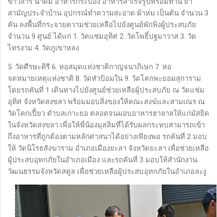
ข้าวสาร น้ำดื่ม อาหารกระป๋อง อาหารสำเร็จรูปพร้อมทาน ยา
สามัญประจำบ้าน อุปกรณ์ทำความสะอาด ผ้าห่ม เป็นต้น จำนวน 3
คัน ลงพื้นที่กระจายความช่วยเหลือไปยังศูนย์พักพิงผู้ประสบภัย
จำนวน 9 ศูนย์ ได้แก่ 1. วัดแช่มอุทิศ 2. วัดโพธิ์ปฐมาวาส 3. วัด
ไทรงาม 4. วัดภูเขาหลง
5. วัดศีรษะคิรี 6. หอสมุดแห่งชาติกาญจนาภิเษก 7. หอ
จดหมายเหตุแห่งชาติ 8. วัดหัวป้อมใน 9. วัดโคกพะยอมสุการาม
โดยรถคันที่ 1 เดินทางไปยังศูนย์ช่วยเหลือผู้ประสบภัย ณ วัดแช่ม
อุทิศ จังหวัดสงขลา พร้อมมอบสิ่งของให้คณะสงฆ์และสามเณร ณ
วัดโคกเปี้ยว ตำบลเกาะยอ ตลอดจนมอบอาหารฮาลาลให้แก่มัสยิด
ในจังหวัดสงขลา เพื่อให้พี่น้องมุสลิมที่ได้รับผลกระทบสามารถเข้า
ถึงอาหารที่ถูกต้องตามหลักศาสนาได้อย่างเพียงพอ รถคันที่ 2 มอบ
ให้ วัดนิโรธสังฆาราม อำเภอเมืองยะลา จังหวัดยะลา เพื่อช่วยเหลือ
ผู้ประสบอุทกภัยในอำเภอเมือง และรถคันที่ 3 มอบให้สำนักงาน
วัฒนธรรมจังหวัดสตูล เพื่อช่วยเหลือผู้ประสบอุทกภัยในอำเภอละงู