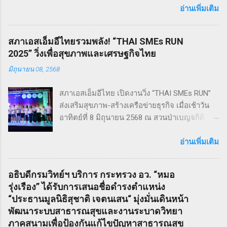
ขวัญ ฆาตกรรม ทำให้เหมาะกับผู้แสดง โดย
อ่านเพิ่มเติม
นักเรียน Pre - College YAMP โรงเรียนเตรียมอุดม
ดนตรี วิทยาลัยดุริยางคศิลป์ มหาวิทยาลัยมหิดล
สภาเอสเอ็มอีไทยรวมพลัง! “THAI SMEs RUN
!! โดยเลือกเป็น School Edition ที่ลดบทให้ดู
2025” วิ่งเพื่อสุขภาพและเศรษฐกิจไทย
เหมาะสม แต่ยังคงไว้ซึ่งความเข้มข้น! กำกับการ
มิถุนายน 08, 2568
แสดงโดย ดำเกิง ฐิตะปิยะศักดิ์ หรือ คุณบิ๊ก
Sweeney Todd เป็นเรื่องราวในสมัยวิกตอเรียของ
สภาเอสเอ็มอีไทย เปิดงานวิ่ง “THAI SMEs RUN”
ช่างตัดผมชาวอังกฤษ ที่สูญเสียภรรยาและลูกไป
ส่งเสริมสุขภาพ-สร้างเครือข่ายธุรกิจ เมื่อเช้าวัน
จนเกิดเป็นความแค้นที่นำไปสู่โศกอนาถตกรรม
อาทิตย์ที่ 8 มิถุนายน 2568 ณ สวนป่าเบญจกิติ
เลวร้ายในที่สุด โดยตัวละคร Sweeney Todd มีต้น
กรุงเทพฯ สภาวิสาหกิจขนาดกลางและขนาดย่อม
กำเนิดมาจากนวนิยาย สมัยวิกตอเรีย ที่ได้รับ
ไทย (สภาเอสเอ็มอีไทย) จัดงานวิ่งมินิมาราธอน
อ่านเพิ่มเติม
ความนิยมอย่างต่อเนื่อง ซึ่งรู้จักกันในชื่อ Penny
“THAI SMEs RUN” ครั้งที่ 1 เพื่อส่งเสริมสุขภาพ
Dreadfuls เรื่องราวที่ชื่อว่า The String of Pearls
กายและใจ สร้างแรงบันดาลใจ และเชื่อมโยงเครือ
ซึ่งได้รับการตีพิมพ์ในนิตยสารรายสัปดาห์ในช่วง
อธิบดีกรมวิทย์ฯ บริการ กระทรวง อว. “หมอ
ข่ายธุรกิจระหว่าง ผู้ประกอบการ SMEs และ
ฤดูหนาวของปี ค.ศ. 1846 – 1847 เรื่องราวของ
รุ่งเรือง” ได้รับการเสนอชื่อดำรงตำแหน่ง
ประชาชน ทั่วไป ภายใต้แนวคิด “We Go We
Sweeney Todd ยังเคยถูกนำไปดัดแปลงเป็น
“ประธานมูลนิธิสุชาติ เจตนเสน“ มุ่งมั่นเดินหน้า
Grow We Goal” ที่เน้นการก้าวไปข้างหน้า เติบโต
ภาพยนตร์เพลงด้วยชื่อเดียวกันในปี ค.ศ. 2007
พัฒนาระบบสาธารณสุขและงานระบาดวิทยา
อย่างมั่นคง และมุ่งสู่เป้าหมายร่วมกัน งานวิ่ง THAI
หรือ พ.ศ. 2550 ซึ่งกำกับโดย Timothy Walter
ภาคสนามเพื่อป้องกันแก้ไขปัญหาสาธารณสุข
SMEs RUN: สุขภาพดี เครือข่ายแน่น งานนี้เต็มไป