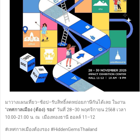
มาวางแผนเที่ยว–ช้อป–รับสิทธิ์ลดหย่อยภาษีกันได้เลย ในงาน
"
เทศกาลเมือง (ต้อง) รอง
" วันที่ 28–30 พฤศจิกายน 2568 เวลา
10.00-21.00 น. ณ เมืองทองธานี ฮอลล์ 11–12
#เทศกาลเมืองต้องรอง #HiddenGemsThailand