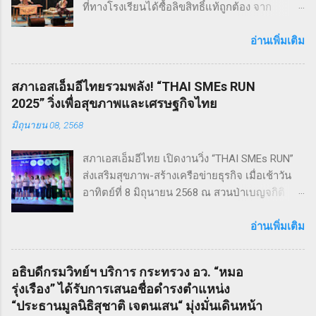
ที่ทางโรงเรียนได้ซื้อลิขสิทธิ์แท้ถูกต้อง จาก
Musical Theatre International (MTI) ละครเขย่า
ขวัญ ฆาตกรรม ทำให้เหมาะกับผู้แสดง โดย
อ่านเพิ่มเติม
นักเรียน Pre - College YAMP โรงเรียนเตรียมอุดม
ดนตรี วิทยาลัยดุริยางคศิลป์ มหาวิทยาลัยมหิดล
สภาเอสเอ็มอีไทยรวมพลัง! “THAI SMEs RUN
!! โดยเลือกเป็น School Edition ที่ลดบทให้ดู
2025” วิ่งเพื่อสุขภาพและเศรษฐกิจไทย
เหมาะสม แต่ยังคงไว้ซึ่งความเข้มข้น! กำกับการ
มิถุนายน 08, 2568
แสดงโดย ดำเกิง ฐิตะปิยะศักดิ์ หรือ คุณบิ๊ก
Sweeney Todd เป็นเรื่องราวในสมัยวิกตอเรียของ
สภาเอสเอ็มอีไทย เปิดงานวิ่ง “THAI SMEs RUN”
ช่างตัดผมชาวอังกฤษ ที่สูญเสียภรรยาและลูกไป
ส่งเสริมสุขภาพ-สร้างเครือข่ายธุรกิจ เมื่อเช้าวัน
จนเกิดเป็นความแค้นที่นำไปสู่โศกอนาถตกรรม
อาทิตย์ที่ 8 มิถุนายน 2568 ณ สวนป่าเบญจกิติ
เลวร้ายในที่สุด โดยตัวละคร Sweeney Todd มีต้น
กรุงเทพฯ สภาวิสาหกิจขนาดกลางและขนาดย่อม
กำเนิดมาจากนวนิยาย สมัยวิกตอเรีย ที่ได้รับ
ไทย (สภาเอสเอ็มอีไทย) จัดงานวิ่งมินิมาราธอน
อ่านเพิ่มเติม
ความนิยมอย่างต่อเนื่อง ซึ่งรู้จักกันในชื่อ Penny
“THAI SMEs RUN” ครั้งที่ 1 เพื่อส่งเสริมสุขภาพ
Dreadfuls เรื่องราวที่ชื่อว่า The String of Pearls
กายและใจ สร้างแรงบันดาลใจ และเชื่อมโยงเครือ
ซึ่งได้รับการตีพิมพ์ในนิตยสารรายสัปดาห์ในช่วง
อธิบดีกรมวิทย์ฯ บริการ กระทรวง อว. “หมอ
ข่ายธุรกิจระหว่าง ผู้ประกอบการ SMEs และ
ฤดูหนาวของปี ค.ศ. 1846 – 1847 เรื่องราวของ
รุ่งเรือง” ได้รับการเสนอชื่อดำรงตำแหน่ง
ประชาชน ทั่วไป ภายใต้แนวคิด “We Go We
Sweeney Todd ยังเคยถูกนำไปดัดแปลงเป็น
“ประธานมูลนิธิสุชาติ เจตนเสน“ มุ่งมั่นเดินหน้า
Grow We Goal” ที่เน้นการก้าวไปข้างหน้า เติบโต
ภาพยนตร์เพลงด้วยชื่อเดียวกันในปี ค.ศ. 2007