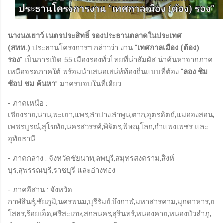
นางนงเยาว์ เนตรประสิทธิ์ รองประธานตลาดในประเทศ
(สทท.)
ประธานโครงการฯ กล่าวว่า งาน “
เทศกาลเมือง (ต้อง)
รอง
” เป็นการเปิด 55 เมืองรองทั่วไทยที่น่าสัมผัส น่าค้นหาจากภาค
เหนือจรดภาคใต้ พร้อมนำเสนอเสน่ห์ท้องถิ่นแบบที่ต้อง “
ลอง ชิม
ช้อป
ชม ค้นหา
” มาครบจบในที่เดียว
- ภาคเหนือ :
เชียงราย,น่าน,พะเยา,แพร่,ลำปาง,ลำพูน,ตาก,อุตรดิตถ์,แม่ฮ่องสอน,
เพชรบูรณ์,สุโขทัย,นครสวรรค์,พิจิตร,พิษณุโลก,กำแพงเพชร และ
อุทัยธานี
- ภาคกลาง : จังหวัดชัยนาท,ลพบุรี,สมุทรสงคราม,สิงห์
บุร,สุพรรณบุรี,ราชบุรี และอ่างทอง
- ภาคอีสาน : จังหวัด
กาฬสินธุ์,ชัยภูมิ,นครพนม,บุรีรัมย์,บึงกาฬ,มหาสารคาม,มุกดาหาร,ย
โสธร,ร้อยเอ็ด,ศรีสะเกษ,สกลนคร,สุรินทร์,หนองคาย,หนองบัวลำภู,