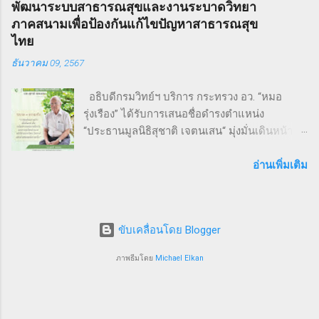
พัฒนาระบบสาธารณสุขและงานระบาดวิทยา
อย่างมั่นคง และมุ่งสู่เป้าหมายร่วมกัน งานวิ่ง THAI
หรือ พ.ศ. 2550 ซึ่งกำกับโดย Timothy Walter
ภาคสนามเพื่อป้องกันแก้ไขปัญหาสาธารณสุข
SMEs RUN: สุขภาพดี เครือข่ายแน่น งานนี้เต็มไป
Burt...
ไทย
ด้วยความคึกคัก มีผู้เข้าร่วมทั้งประเภท Mini
ธันวาคม 09, 2567
Marathon (9 กม.) และ Fun Run (4.5 กม.) ผู้เข้า
ร่วมทุกคนได้รับเสื้อวิ่งและเหรียญที่ระลึก พร้อม
อธิบดีกรมวิทย์ฯ บริการ กระทรวง อว. “หมอ
ลุ้นถ้วยรางวัล Overall สำหรับผู้เข้าเส้นชัยอันดับ
รุ่งเรือง” ได้รับการเสนอชื่อดำรงตำแหน่ง
ต้น ๆ นอกจากส่งเสริมสุขภาพ งานนี้ยังเป็นเวที
“ประธานมูลนิธิสุชาติ เจตนเสน“ มุ่งมั่นเดินหน้า
สำคัญสำหรับ การสร้างเครือข่ายธุรกิจ แลก
พัฒนาระบบสาธารณสุขและงานระบาดวิทยาภาค
เปลี่ยนมุมมอง และแสดงพลังความร่วมมือของ
สนามเพื่อป้องกันแก้ไขปัญหาสาธารณสุขไทย 9
อ่านเพิ่มเติม
SMEs ไทย ผู้นำและผู้สนับสนุนงานวิ่ง THAI SMEs
ธันวาคม 2567 จากการประชุมคณะกรรมการ
RUN งานนี้ได้รับเกียรติจากบุคคลสำคัญทั้งภาครัฐ
มูลนิธิสุชาติ เจตนเสน ซึ่งเป็นมูลนิธิที่มีชื่อเสียงใน
และเอกชน นำโดย คุณไชยวัฒน์ หาญสมวงศ์
ระดับชาติและนานาชาติได้ทำประโยชน์ในด้าน
ประธานกิตติมศั...
ขับเคลื่อนโดย Blogger
การเฝ้าระวังป้องกันควบคุมโรคโดยใช้พื้นฐานวิชา
ระบาดวิทยาภาคสนาม ซึ่งมีส่วนสำคัญให้ระบบ
ภาพธีมโดย
Michael Elkan
สุขภาพของประเทศไทยอยู่ในระดับ 1 ใน 5 ของ
โลก คณะกรรมการฯ มีมติเสนอชื่อนายแพทย์
รุ่งเรือง กิจผาติ อธิบดีกรมวิทยาศาสตร์บริการ