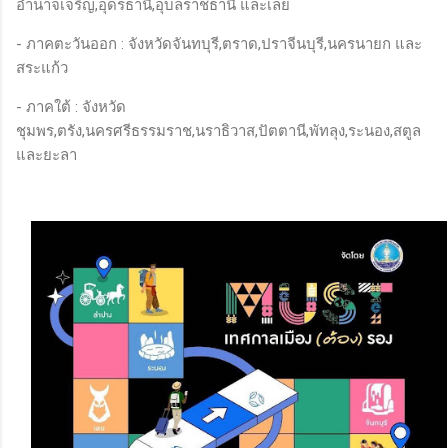
อำนาจเจริญ,อุดรธานี,อุบลราชธานี และเลย
- ภาคตะวันออก : จังหวัดจันทบุรี,ตราด,ปราจีนบุรี,นครนายก และ
สระแก้ว
- ภาคใต้ : จังหวัด
ชุมพร,ตรัง,นครศรีธรรมราช,นราธิวาส,ปัตตานี,พัทลุง,ระนอง,สตูล
และยะลา