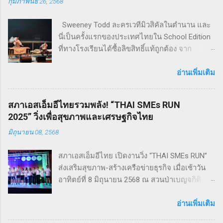
กุมภาพันธ์ 26, 2568
Sweeney Todd ละครเวทีมิวสิคัลในตำนาน และ
นี่เป็นครั้งแรกของประเทศไทยใน School Edition
ที่ทางโรงเรียนได้ซื้อลิขสิทธิ์แท้ถูกต้อง จาก
Musical Theatre International (MTI) ละครเขย่า
ขวัญ ฆาตกรรม ทำให้เหมาะกับผู้แสดง โดย
อ่านเพิ่มเติม
นักเรียน Pre - College YAMP โรงเรียนเตรียมอุดม
ดนตรี วิทยาลัยดุริยางคศิลป์ มหาวิทยาลัยมหิดล
สภาเอสเอ็มอีไทยรวมพลัง! “THAI SMEs RUN
!! โดยเลือกเป็น School Edition ที่ลดบทให้ดู
2025” วิ่งเพื่อสุขภาพและเศรษฐกิจไทย
เหมาะสม แต่ยังคงไว้ซึ่งความเข้มข้น! กำกับการ
มิถุนายน 08, 2568
แสดงโดย ดำเกิง ฐิตะปิยะศักดิ์ หรือ คุณบิ๊ก
Sweeney Todd เป็นเรื่องราวในสมัยวิกตอเรียของ
สภาเอสเอ็มอีไทย เปิดงานวิ่ง “THAI SMEs RUN”
ช่างตัดผมชาวอังกฤษ ที่สูญเสียภรรยาและลูกไป
ส่งเสริมสุขภาพ-สร้างเครือข่ายธุรกิจ เมื่อเช้าวัน
จนเกิดเป็นความแค้นที่นำไปสู่โศกอนาถตกรรม
อาทิตย์ที่ 8 มิถุนายน 2568 ณ สวนป่าเบญจกิติ
เลวร้ายในที่สุด โดยตัวละคร Sweeney Todd มีต้น
กรุงเทพฯ สภาวิสาหกิจขนาดกลางและขนาดย่อม
กำเนิดมาจากนวนิยาย สมัยวิกตอเรีย ที่ได้รับ
ไทย (สภาเอสเอ็มอีไทย) จัดงานวิ่งมินิมาราธอน
อ่านเพิ่มเติม
ความนิยมอย่างต่อเนื่อง ซึ่งรู้จักกันในชื่อ Penny
“THAI SMEs RUN” ครั้งที่ 1 เพื่อส่งเสริมสุขภาพ
Dreadfuls เรื่องราวที่ชื่อว่า The String of Pearls