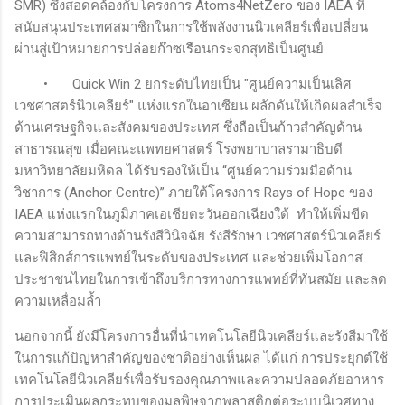
SMR) ซึ่งสอดคล้องกับโครงการ Atoms4NetZero ของ IAEA ที่
สนับสนุนประเทศสมาชิกในการใช้พลังงานนิวเคลียร์เพื่อเปลี่ยน
ผ่านสู่เป้าหมายการปล่อยก๊าซเรือนกระจกสุทธิเป็นศูนย์
•
Quick Win 2 ยกระดับไทยเป็น "ศูนย์ความเป็นเลิศ
เวชศาสตร์นิวเคลียร์" แห่งแรกในอาเซียน ผลักดันให้เกิดผลสำเร็จ
ด้านเศรษฐกิจและสังคมของประเทศ ซึ่งถือเป็นก้าวสำคัญด้าน
สาธารณสุข เมื่อคณะแพทยศาสตร์ โรงพยาบาลรามาธิบดี
มหาวิทยาลัยมหิดล ได้รับรองให้เป็น “ศูนย์ความร่วมมือด้าน
วิชาการ (Anchor Centre)” ภายใต้โครงการ Rays of Hope ของ
IAEA แห่งแรกในภูมิภาคเอเชียตะวันออกเฉียงใต้ ทำให้เพิ่มขีด
ความสามารถทางด้านรังสีวินิจฉัย รังสีรักษา เวชศาสตร์นิวเคลียร์
และฟิสิกส์การแพทย์ในระดับของประเทศ และช่วยเพิ่มโอกาส
ประชาชนไทยในการเข้าถึงบริการทางการแพทย์ที่ทันสมัย และลด
ความเหลื่อมล้ำ
นอกจากนี้ ยังมีโครงการอื่นที่นำเทคโนโลยีนิวเคลียร์และรังสีมาใช้
ในการแก้ปัญหาสำคัญของชาติอย่างเห็นผล ได้แก่ การประยุกต์ใช้
เทคโนโลยีนิวเคลียร์เพื่อรับรองคุณภาพและความปลอดภัยอาหาร
การประเมินผลกระทบของมลพิษจากพลาสติกต่อระบบนิเวศทาง