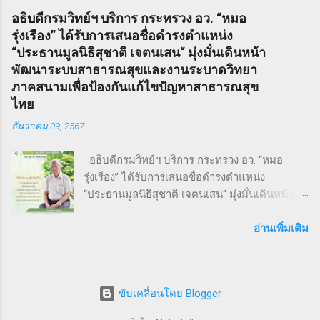
กายและใจ สร้างแรงบันดาลใจ และเชื่อมโยงเครือ
ซึ่งได้รับการตีพิมพ์ในนิตยสารรายสัปดาห์ในช่วง
อธิบดีกรมวิทย์ฯ บริการ กระทรวง อว. “หมอ
ข่ายธุรกิจระหว่าง ผู้ประกอบการ SMEs และ
ฤดูหนาวของปี ค.ศ. 1846 – 1847 เรื่องราวของ
รุ่งเรือง” ได้รับการเสนอชื่อดำรงตำแหน่ง
ประชาชน ทั่วไป ภายใต้แนวคิด “We Go We
Sweeney Todd ยังเคยถูกนำไปดัดแปลงเป็น
“ประธานมูลนิธิสุชาติ เจตนเสน“ มุ่งมั่นเดินหน้า
Grow We Goal” ที่เน้นการก้าวไปข้างหน้า เติบโต
ภาพยนตร์เพลงด้วยชื่อเดียวกันในปี ค.ศ. 2007
พัฒนาระบบสาธารณสุขและงานระบาดวิทยา
อย่างมั่นคง และมุ่งสู่เป้าหมายร่วมกัน งานวิ่ง THAI
หรือ พ.ศ. 2550 ซึ่งกำกับโดย Timothy Walter
ภาคสนามเพื่อป้องกันแก้ไขปัญหาสาธารณสุข
SMEs RUN: สุขภาพดี เครือข่ายแน่น งานนี้เต็มไป
Burt...
ไทย
ด้วยความคึกคัก มีผู้เข้าร่วมทั้งประเภท Mini
ธันวาคม 09, 2567
Marathon (9 กม.) และ Fun Run (4.5 กม.) ผู้เข้า
ร่วมทุกคนได้รับเสื้อวิ่งและเหรียญที่ระลึก พร้อม
อธิบดีกรมวิทย์ฯ บริการ กระทรวง อว. “หมอ
ลุ้นถ้วยรางวัล Overall สำหรับผู้เข้าเส้นชัยอันดับ
รุ่งเรือง” ได้รับการเสนอชื่อดำรงตำแหน่ง
ต้น ๆ นอกจากส่งเสริมสุขภาพ งานนี้ยังเป็นเวที
“ประธานมูลนิธิสุชาติ เจตนเสน“ มุ่งมั่นเดินหน้า
สำคัญสำหรับ การสร้างเครือข่ายธุรกิจ แลก
พัฒนาระบบสาธารณสุขและงานระบาดวิทยาภาค
เปลี่ยนมุมมอง และแสดงพลังความร่วมมือของ
สนามเพื่อป้องกันแก้ไขปัญหาสาธารณสุขไทย 9
อ่านเพิ่มเติม
SMEs ไทย ผู้นำและผู้สนับสนุนงานวิ่ง THAI SMEs
ธันวาคม 2567 จากการประชุมคณะกรรมการ
RUN งานนี้ได้รับเกียรติจากบุคคลสำคัญทั้งภาครัฐ
มูลนิธิสุชาติ เจตนเสน ซึ่งเป็นมูลนิธิที่มีชื่อเสียงใน
และเอกชน นำโดย คุณไชยวัฒน์ หาญสมวงศ์
ระดับชาติและนานาชาติได้ทำประโยชน์ในด้าน
ประธานกิตติมศั...
ขับเคลื่อนโดย Blogger
การเฝ้าระวังป้องกันควบคุมโรคโดยใช้พื้นฐานวิชา
ระบาดวิทยาภาคสนาม ซึ่งมีส่วนสำคัญให้ระบบ