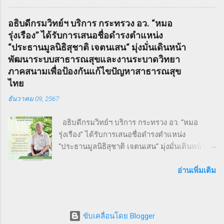
“THAI SMEs RUN” ครั้งที่ 1 เพื่อส่งเสริมสุขภาพ
Dreadfuls เรื่องราวที่ชื่อว่า The String of Pearls
กายและใจ สร้างแรงบันดาลใจ และเชื่อมโยงเครือ
ซึ่งได้รับการตีพิมพ์ในนิตยสารรายสัปดาห์ในช่วง
อธิบดีกรมวิทย์ฯ บริการ กระทรวง อว. “หมอ
ข่ายธุรกิจระหว่าง ผู้ประกอบการ SMEs และ
ฤดูหนาวของปี ค.ศ. 1846 – 1847 เรื่องราวของ
รุ่งเรือง” ได้รับการเสนอชื่อดำรงตำแหน่ง
ประชาชน ทั่วไป ภายใต้แนวคิด “We Go We
Sweeney Todd ยังเคยถูกนำไปดัดแปลงเป็น
“ประธานมูลนิธิสุชาติ เจตนเสน“ มุ่งมั่นเดินหน้า
Grow We Goal” ที่เน้นการก้าวไปข้างหน้า เติบโต
ภาพยนตร์เพลงด้วยชื่อเดียวกันในปี ค.ศ. 2007
พัฒนาระบบสาธารณสุขและงานระบาดวิทยา
อย่างมั่นคง และมุ่งสู่เป้าหมายร่วมกัน งานวิ่ง THAI
หรือ พ.ศ. 2550 ซึ่งกำกับโดย Timothy Walter
ภาคสนามเพื่อป้องกันแก้ไขปัญหาสาธารณสุข
SMEs RUN: สุขภาพดี เครือข่ายแน่น งานนี้เต็มไป
Burt...
ไทย
ด้วยความคึกคัก มีผู้เข้าร่วมทั้งประเภท Mini
ธันวาคม 09, 2567
Marathon (9 กม.) และ Fun Run (4.5 กม.) ผู้เข้า
ร่วมทุกคนได้รับเสื้อวิ่งและเหรียญที่ระลึก พร้อม
อธิบดีกรมวิทย์ฯ บริการ กระทรวง อว. “หมอ
ลุ้นถ้วยรางวัล Overall สำหรับผู้เข้าเส้นชัยอันดับ
รุ่งเรือง” ได้รับการเสนอชื่อดำรงตำแหน่ง
ต้น ๆ นอกจากส่งเสริมสุขภาพ งานนี้ยังเป็นเวที
“ประธานมูลนิธิสุชาติ เจตนเสน“ มุ่งมั่นเดินหน้า
สำคัญสำหรับ การสร้างเครือข่ายธุรกิจ แลก
พัฒนาระบบสาธารณสุขและงานระบาดวิทยาภาค
เปลี่ยนมุมมอง และแสดงพลังความร่วมมือของ
สนามเพื่อป้องกันแก้ไขปัญหาสาธารณสุขไทย 9
อ่านเพิ่มเติม
SMEs ไทย ผู้นำและผู้สนับสนุนงานวิ่ง THAI SMEs
ธันวาคม 2567 จากการประชุมคณะกรรมการ
RUN งานนี้ได้รับเกียรติจากบุคคลสำคัญทั้งภาครัฐ
มูลนิธิสุชาติ เจตนเสน ซึ่งเป็นมูลนิธิที่มีชื่อเสียงใน
และเอกชน นำโดย คุณไชยวัฒน์ หาญสมวงศ์
ระดับชาติและนานาชาติได้ทำประโยชน์ในด้าน
ประธานกิตติมศั...
ขับเคลื่อนโดย Blogger
การเฝ้าระวังป้องกันควบคุมโรคโดยใช้พื้นฐานวิชา