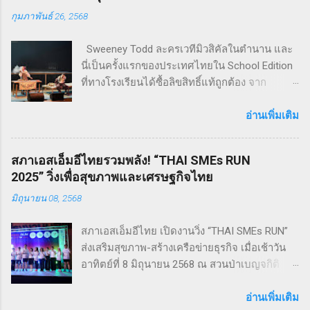
กุมภาพันธ์ 26, 2568
Sweeney Todd ละครเวทีมิวสิคัลในตำนาน และ
นี่เป็นครั้งแรกของประเทศไทยใน School Edition
ที่ทางโรงเรียนได้ซื้อลิขสิทธิ์แท้ถูกต้อง จาก
Musical Theatre International (MTI) ละครเขย่า
ขวัญ ฆาตกรรม ทำให้เหมาะกับผู้แสดง โดย
อ่านเพิ่มเติม
นักเรียน Pre - College YAMP โรงเรียนเตรียมอุดม
ดนตรี วิทยาลัยดุริยางคศิลป์ มหาวิทยาลัยมหิดล
สภาเอสเอ็มอีไทยรวมพลัง! “THAI SMEs RUN
!! โดยเลือกเป็น School Edition ที่ลดบทให้ดู
2025” วิ่งเพื่อสุขภาพและเศรษฐกิจไทย
เหมาะสม แต่ยังคงไว้ซึ่งความเข้มข้น! กำกับการ
มิถุนายน 08, 2568
แสดงโดย ดำเกิง ฐิตะปิยะศักดิ์ หรือ คุณบิ๊ก
Sweeney Todd เป็นเรื่องราวในสมัยวิกตอเรียของ
สภาเอสเอ็มอีไทย เปิดงานวิ่ง “THAI SMEs RUN”
ช่างตัดผมชาวอังกฤษ ที่สูญเสียภรรยาและลูกไป
ส่งเสริมสุขภาพ-สร้างเครือข่ายธุรกิจ เมื่อเช้าวัน
จนเกิดเป็นความแค้นที่นำไปสู่โศกอนาถตกรรม
อาทิตย์ที่ 8 มิถุนายน 2568 ณ สวนป่าเบญจกิติ
เลวร้ายในที่สุด โดยตัวละคร Sweeney Todd มีต้น
กรุงเทพฯ สภาวิสาหกิจขนาดกลางและขนาดย่อม
กำเนิดมาจากนวนิยาย สมัยวิกตอเรีย ที่ได้รับ
ไทย (สภาเอสเอ็มอีไทย) จัดงานวิ่งมินิมาราธอน
อ่านเพิ่มเติม
ความนิยมอย่างต่อเนื่อง ซึ่งรู้จักกันในชื่อ Penny