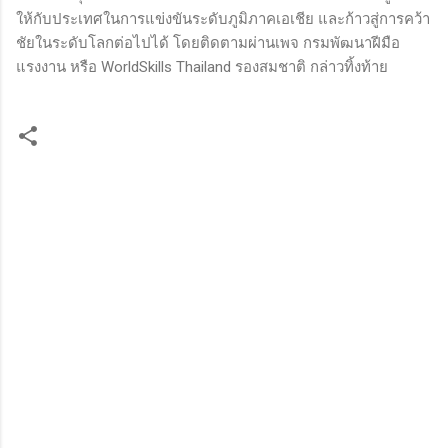
ให้กับประเทศในการแข่งขันระดับภูมิภาคเอเชีย และก้าวสู่การคว้า
ชัยในระดับโลกต่อไปได้ โดยติดตามผ่านเพจ กรมพัฒนาฝีมือ
แรงงาน หรือ WorldSkills Thailand รองสมชาติ กล่าวทิ้งท้าย
ค
ว
า
ม
คิ
ด
เ
ห็
น