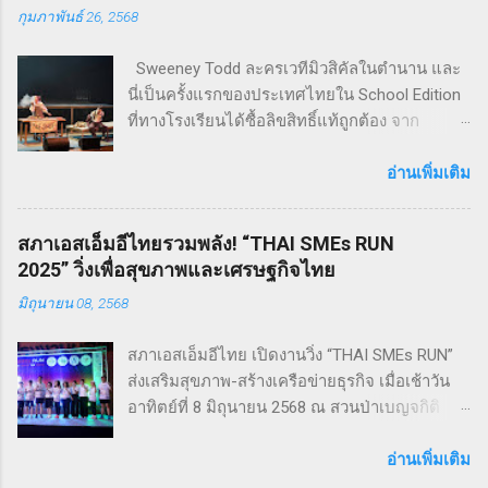
กุมภาพันธ์ 26, 2568
Sweeney Todd ละครเวทีมิวสิคัลในตำนาน และ
นี่เป็นครั้งแรกของประเทศไทยใน School Edition
ที่ทางโรงเรียนได้ซื้อลิขสิทธิ์แท้ถูกต้อง จาก
Musical Theatre International (MTI) ละครเขย่า
ขวัญ ฆาตกรรม ทำให้เหมาะกับผู้แสดง โดย
อ่านเพิ่มเติม
นักเรียน Pre - College YAMP โรงเรียนเตรียมอุดม
ดนตรี วิทยาลัยดุริยางคศิลป์ มหาวิทยาลัยมหิดล
สภาเอสเอ็มอีไทยรวมพลัง! “THAI SMEs RUN
!! โดยเลือกเป็น School Edition ที่ลดบทให้ดู
2025” วิ่งเพื่อสุขภาพและเศรษฐกิจไทย
เหมาะสม แต่ยังคงไว้ซึ่งความเข้มข้น! กำกับการ
มิถุนายน 08, 2568
แสดงโดย ดำเกิง ฐิตะปิยะศักดิ์ หรือ คุณบิ๊ก
Sweeney Todd เป็นเรื่องราวในสมัยวิกตอเรียของ
สภาเอสเอ็มอีไทย เปิดงานวิ่ง “THAI SMEs RUN”
ช่างตัดผมชาวอังกฤษ ที่สูญเสียภรรยาและลูกไป
ส่งเสริมสุขภาพ-สร้างเครือข่ายธุรกิจ เมื่อเช้าวัน
จนเกิดเป็นความแค้นที่นำไปสู่โศกอนาถตกรรม
อาทิตย์ที่ 8 มิถุนายน 2568 ณ สวนป่าเบญจกิติ
เลวร้ายในที่สุด โดยตัวละคร Sweeney Todd มีต้น
กรุงเทพฯ สภาวิสาหกิจขนาดกลางและขนาดย่อม
กำเนิดมาจากนวนิยาย สมัยวิกตอเรีย ที่ได้รับ
ไทย (สภาเอสเอ็มอีไทย) จัดงานวิ่งมินิมาราธอน
อ่านเพิ่มเติม
ความนิยมอย่างต่อเนื่อง ซึ่งรู้จักกันในชื่อ Penny
“THAI SMEs RUN” ครั้งที่ 1 เพื่อส่งเสริมสุขภาพ
Dreadfuls เรื่องราวที่ชื่อว่า The String of Pearls