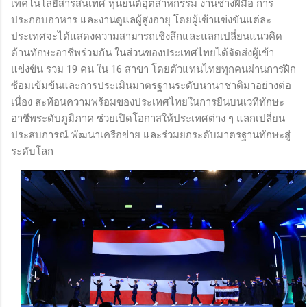
เทคโนโลยีสารสนเทศ หุ่นยนต์อุตสาหกรรม งานช่างฝีมือ การ
ประกอบอาหาร และงานดูแลผู้สูงอายุ โดยผู้เข้าแข่งขันแต่ละ
ประเทศจะได้แสดงความสามารถเชิงลึกและแลกเปลี่ยนแนวคิด
ด้านทักษะอาชีพร่วมกัน ในส่วนของประเทศไทยได้จัดส่งผู้เข้า
แข่งขัน รวม 19 คน ใน 16 สาขา โดยตัวแทนไทยทุกคนผ่านการฝึก
ซ้อมเข้มข้นและการประเมินมาตรฐานระดับนานาชาติมาอย่างต่อ
เนื่อง สะท้อนความพร้อมของประเทศไทยในการยืนบนเวทีทักษะ
อาชีพระดับภูมิภาค ช่วยเปิดโอกาสให้ประเทศต่าง ๆ แลกเปลี่ยน
ประสบการณ์ พัฒนาเครือข่าย และร่วมยกระดับมาตรฐานทักษะสู่
ระดับโลก