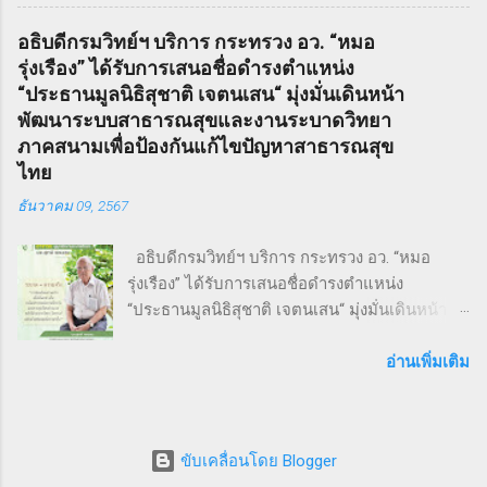
กายและใจ สร้างแรงบันดาลใจ และเชื่อมโยงเครือ
ซึ่งได้รับการตีพิมพ์ในนิตยสารรายสัปดาห์ในช่วง
อธิบดีกรมวิทย์ฯ บริการ กระทรวง อว. “หมอ
ข่ายธุรกิจระหว่าง ผู้ประกอบการ SMEs และ
ฤดูหนาวของปี ค.ศ. 1846 – 1847 เรื่องราวของ
รุ่งเรือง” ได้รับการเสนอชื่อดำรงตำแหน่ง
ประชาชน ทั่วไป ภายใต้แนวคิด “We Go We
Sweeney Todd ยังเคยถูกนำไปดัดแปลงเป็น
“ประธานมูลนิธิสุชาติ เจตนเสน“ มุ่งมั่นเดินหน้า
Grow We Goal” ที่เน้นการก้าวไปข้างหน้า เติบโต
ภาพยนตร์เพลงด้วยชื่อเดียวกันในปี ค.ศ. 2007
พัฒนาระบบสาธารณสุขและงานระบาดวิทยา
อย่างมั่นคง และมุ่งสู่เป้าหมายร่วมกัน งานวิ่ง THAI
หรือ พ.ศ. 2550 ซึ่งกำกับโดย Timothy Walter
ภาคสนามเพื่อป้องกันแก้ไขปัญหาสาธารณสุข
SMEs RUN: สุขภาพดี เครือข่ายแน่น งานนี้เต็มไป
Burt...
ไทย
ด้วยความคึกคัก มีผู้เข้าร่วมทั้งประเภท Mini
ธันวาคม 09, 2567
Marathon (9 กม.) และ Fun Run (4.5 กม.) ผู้เข้า
ร่วมทุกคนได้รับเสื้อวิ่งและเหรียญที่ระลึก พร้อม
อธิบดีกรมวิทย์ฯ บริการ กระทรวง อว. “หมอ
ลุ้นถ้วยรางวัล Overall สำหรับผู้เข้าเส้นชัยอันดับ
รุ่งเรือง” ได้รับการเสนอชื่อดำรงตำแหน่ง
ต้น ๆ นอกจากส่งเสริมสุขภาพ งานนี้ยังเป็นเวที
“ประธานมูลนิธิสุชาติ เจตนเสน“ มุ่งมั่นเดินหน้า
สำคัญสำหรับ การสร้างเครือข่ายธุรกิจ แลก
พัฒนาระบบสาธารณสุขและงานระบาดวิทยาภาค
เปลี่ยนมุมมอง และแสดงพลังความร่วมมือของ
สนามเพื่อป้องกันแก้ไขปัญหาสาธารณสุขไทย 9
อ่านเพิ่มเติม
SMEs ไทย ผู้นำและผู้สนับสนุนงานวิ่ง THAI SMEs
ธันวาคม 2567 จากการประชุมคณะกรรมการ
RUN งานนี้ได้รับเกียรติจากบุคคลสำคัญทั้งภาครัฐ
มูลนิธิสุชาติ เจตนเสน ซึ่งเป็นมูลนิธิที่มีชื่อเสียงใน
และเอกชน นำโดย คุณไชยวัฒน์ หาญสมวงศ์
ระดับชาติและนานาชาติได้ทำประโยชน์ในด้าน
ประธานกิตติมศั...
ขับเคลื่อนโดย Blogger
การเฝ้าระวังป้องกันควบคุมโรคโดยใช้พื้นฐานวิชา