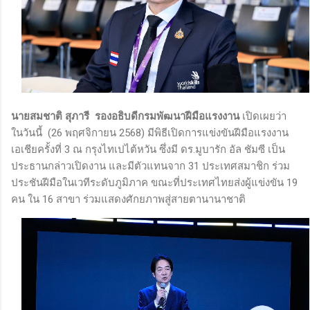
นายสมชาติ สุภารี รองอธิบดีกรมพัฒนาฝีมือแรงงาน
เปิดเผยว่า
ในวันนี้ (26 พฤศจิกายน 2568) มีพิธีเปิดการแข่งขันฝีมือแรงงาน
เอเชียครั้งที่ 3 ณ กรุงไทเปไต้หวัน ซึ่งมี ดร.มูบารัก อัล ชัมซี เป็น
ประธานกล่าวเปิดงาน และมีตัวแทนจาก 31 ประเทศสมาชิก ร่วม
ประชันฝีมือในเวทีระดับภูมิภาค ขณะที่ประเทศไทยส่งผู้แข่งขัน 19
คน ใน 16 สาขา ร่วมแสดงศักยภาพสู่สายตานานาชาติ