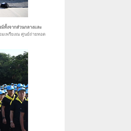
รณ์ทั้งจากส่วนกลางและ
้อมเพรียงณ ศูนย์ถ่ายทอด