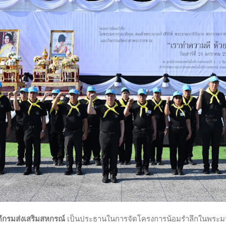
บดีกรมส่งเสริมสหกรณ์
เป็นประธานในการจัดโครงการน้อมรำลึกในพระมห