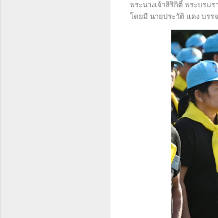
พระนางเจ้าสิริกิติ์ พระบ
โดยมี นายประวัติ แดง บรรจ