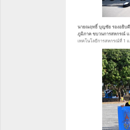
นายณฤทธิ์ บุญชัย รองอธิบด
ภูมิภาค ขบวนการสหกรณ์ แล
เทคโนโลยีการสหกรณ์ที่ 1 