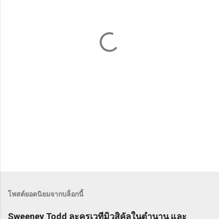
คิ
ด
เ
ห็
น
โพสต์ยอดนิยมจากบล็อกนี้
Sweeney Todd ละครเวทีมิวสิคัลในตำนาน และ