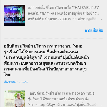
Sweeney Todd เป็นเรื่องราวในสมัยวิกตอเรียของ
สภาเอสเอ็มอีไทย เปิดงานวิ่ง “THAI SMEs RUN”
ช่างตัดผมชาวอังกฤษ ที่สูญเสียภรรยาและลูกไป
ส่งเสริมสุขภาพ-สร้างเครือข่ายธุรกิจ เมื่อเช้าวัน
จนเกิดเป็นความแค้นที่นำไปสู่โศกอนาถตกรรม
อาทิตย์ที่ 8 มิถุนายน 2568 ณ สวนป่าเบญจกิติ
เลวร้ายในที่สุด โดยตัวละคร Sweeney Todd มีต้น
กรุงเทพฯ สภาวิสาหกิจขนาดกลางและขนาดย่อม
กำเนิดมาจากนวนิยาย สมัยวิกตอเรีย ที่ได้รับ
ไทย (สภาเอสเอ็มอีไทย) จัดงานวิ่งมินิมาราธอน
อ่านเพิ่มเติม
ความนิยมอย่างต่อเนื่อง ซึ่งรู้จักกันในชื่อ Penny
“THAI SMEs RUN” ครั้งที่ 1 เพื่อส่งเสริมสุขภาพ
Dreadfuls เรื่องราวที่ชื่อว่า The String of Pearls
กายและใจ สร้างแรงบันดาลใจ และเชื่อมโยงเครือ
ซึ่งได้รับการตีพิมพ์ในนิตยสารรายสัปดาห์ในช่วง
อธิบดีกรมวิทย์ฯ บริการ กระทรวง อว. “หมอ
ข่ายธุรกิจระหว่าง ผู้ประกอบการ SMEs และ
ฤดูหนาวของปี ค.ศ. 1846 – 1847 เรื่องราวของ
รุ่งเรือง” ได้รับการเสนอชื่อดำรงตำแหน่ง
ประชาชน ทั่วไป ภายใต้แนวคิด “We Go We
Sweeney Todd ยังเคยถูกนำไปดัดแปลงเป็น
“ประธานมูลนิธิสุชาติ เจตนเสน“ มุ่งมั่นเดินหน้า
Grow We Goal” ที่เน้นการก้าวไปข้างหน้า เติบโต
ภาพยนตร์เพลงด้วยชื่อเดียวกันในปี ค.ศ. 2007
พัฒนาระบบสาธารณสุขและงานระบาดวิทยา
อย่างมั่นคง และมุ่งสู่เป้าหมายร่วมกัน งานวิ่ง THAI
หรือ พ.ศ. 2550 ซึ่งกำกับโดย Timothy Walter
ภาคสนามเพื่อป้องกันแก้ไขปัญหาสาธารณสุข
SMEs RUN: สุขภาพดี เครือข่ายแน่น งานนี้เต็มไป
Burt...
ไทย
ด้วยความคึกคัก มีผู้เข้าร่วมทั้งประเภท Mini
ธันวาคม 09, 2567
Marathon (9 กม.) และ Fun Run (4.5 กม.) ผู้เข้า
ร่วมทุกคนได้รับเสื้อวิ่งและเหรียญที่ระลึก พร้อม
อธิบดีกรมวิทย์ฯ บริการ กระทรวง อว. “หมอ
ลุ้นถ้วยรางวัล Overall สำหรับผู้เข้าเส้นชัยอันดับ
รุ่งเรือง” ได้รับการเสนอชื่อดำรงตำแหน่ง
ต้น ๆ นอกจากส่งเสริมสุขภาพ งานนี้ยังเป็นเวที
“ประธานมูลนิธิสุชาติ เจตนเสน“ มุ่งมั่นเดินหน้า
สำคัญสำหรับ การสร้างเครือข่ายธุรกิจ แลก