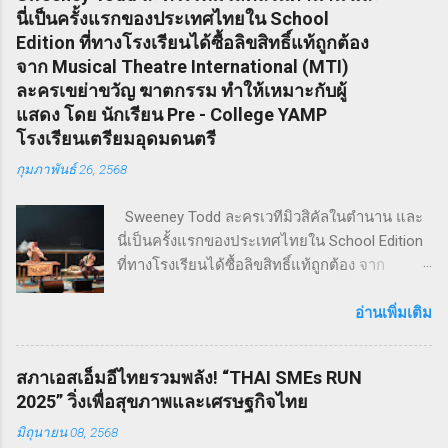
นี่เป็นครั้งแรกของประเทศไทยใน School
Edition ที่ทางโรงเรียนได้ซื้อลิขสิทธิ์แท้ถูกต้อง
จาก Musical Theatre International (MTI)
ละครเขย่าขวัญ ฆาตกรรม ทำให้เหมาะกับผู้
แสดง โดย นักเรียน Pre - College YAMP
โรงเรียนเตรียมอุดมดนตรี
กุมภาพันธ์ 26, 2568
Sweeney Todd ละครเวทีมิวสิคัลในตำนาน และ
นี่เป็นครั้งแรกของประเทศไทยใน School Edition
ที่ทางโรงเรียนได้ซื้อลิขสิทธิ์แท้ถูกต้อง จาก
Musical Theatre International (MTI) ละครเขย่า
ขวัญ ฆาตกรรม ทำให้เหมาะกับผู้แสดง โดย
อ่านเพิ่มเติม
นักเรียน Pre - College YAMP โรงเรียนเตรียมอุดม
ดนตรี วิทยาลัยดุริยางคศิลป์ มหาวิทยาลัยมหิดล
สภาเอสเอ็มอีไทยรวมพลัง! “THAI SMEs RUN
!! โดยเลือกเป็น School Edition ที่ลดบทให้ดู
2025” วิ่งเพื่อสุขภาพและเศรษฐกิจไทย
เหมาะสม แต่ยังคงไว้ซึ่งความเข้มข้น! กำกับการ
มิถุนายน 08, 2568
แสดงโดย ดำเกิง ฐิตะปิยะศักดิ์ หรือ คุณบิ๊ก