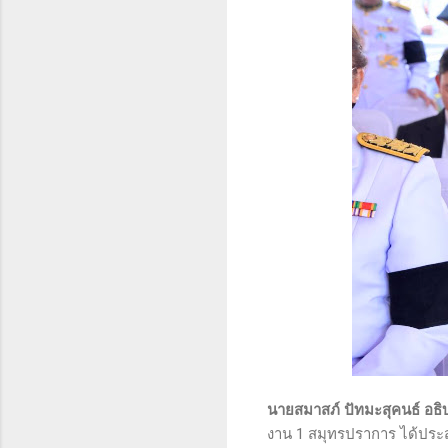
นายสมาสภ์ ปัทมะสุคนธ์ อธ
งาน 1 สมุทรปราการ ได้ประ