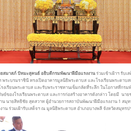
ยสมาสภ์ ปัทมะสุคนธ์ อธิบดีกรมพัฒนาฝีมือแรงงาน
ร่วมเข้าเฝ้าฯ รับเ
าฯ พระบรมราชินี ทรงเปิดอาคารมูลนิธิพระดาบส และโรงเรียนพระดาบส
รงเรียนพระดาบส และรับพระราชทานเข็มกลัดที่ระลึก ในโอกาสที่กรมพั
ิษย์ของโรงเรียนพระดาบส และการก่อสร้างอาคารดังกล่าว โดยมี นายชาต
น นายสิทธิชัย สุดสวาท ผู้อำนวยการสถาบันพัฒนาฝีมือแรงงาน 1 สมุ
รงงาน ร่วมเฝ้ารับเสด็จฯ ณ มูลนิธิพระดาบส อำเภอบางพลี จังหวัดสมุทร