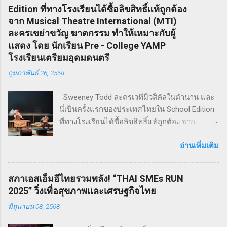
Edition ที่ทางโรงเรียนได้ซื้อลิขสิทธิ์แท้ถูกต้อง
จาก Musical Theatre International (MTI)
ละครเขย่าขวัญ ฆาตกรรม ทำให้เหมาะกับผู้
แสดง โดย นักเรียน Pre - College YAMP
โรงเรียนเตรียมอุดมดนตรี
กุมภาพันธ์ 26, 2568
Sweeney Todd ละครเวทีมิวสิคัลในตำนาน และ
นี่เป็นครั้งแรกของประเทศไทยใน School Edition
ที่ทางโรงเรียนได้ซื้อลิขสิทธิ์แท้ถูกต้อง จาก
Musical Theatre International (MTI) ละครเขย่า
ขวัญ ฆาตกรรม ทำให้เหมาะกับผู้แสดง โดย
อ่านเพิ่มเติม
นักเรียน Pre - College YAMP โรงเรียนเตรียมอุดม
ดนตรี วิทยาลัยดุริยางคศิลป์ มหาวิทยาลัยมหิดล
สภาเอสเอ็มอีไทยรวมพลัง! “THAI SMEs RUN
!! โดยเลือกเป็น School Edition ที่ลดบทให้ดู
2025” วิ่งเพื่อสุขภาพและเศรษฐกิจไทย
เหมาะสม แต่ยังคงไว้ซึ่งความเข้มข้น! กำกับการ
มิถุนายน 08, 2568
แสดงโดย ดำเกิง ฐิตะปิยะศักดิ์ หรือ คุณบิ๊ก
Sweeney Todd เป็นเรื่องราวในสมัยวิกตอเรียของ