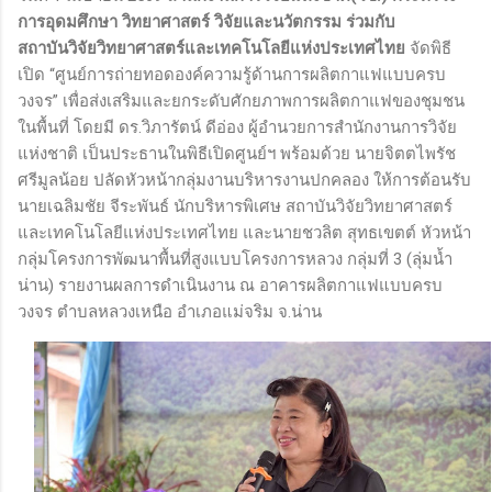
การอุดมศึกษา วิทยาศาสตร์ วิจัยและนวัตกรรม ร่วมกับ
สถาบันวิจัยวิทยาศาสตร์และเทคโนโลยีแห่งประเทศไทย
จัดพิธี
เปิด “ศูนย์การถ่ายทอดองค์ความรู้ด้านการผลิตกาแฟแบบครบ
วงจร” เพื่อส่งเสริมและยกระดับศักยภาพการผลิตกาแฟของชุมชน
ในพื้นที่ โดยมี ดร.วิภารัตน์ ดีอ่อง ผู้อำนวยการสำนักงานการวิจัย
แห่งชาติ เป็นประธานในพิธีเปิดศูนย์ฯ พร้อมด้วย นายจิตตไพรัช
ศรีมูลน้อย ปลัดหัวหน้ากลุ่มงานบริหารงานปกคลอง ให้การต้อนรับ
นายเฉลิมชัย จีระพันธ์ นักบริหารพิเศษ สถาบันวิจัยวิทยาศาสตร์
และเทคโนโลยีแห่งประเทศไทย และนายชวลิต สุทธเขตต์ หัวหน้า
กลุ่มโครงการพัฒนาพื้นที่สูงแบบโครงการหลวง กลุ่มที่ 3 (ลุ่มน้ำ
น่าน) รายงานผลการดำเนินงาน ณ อาคารผลิตกาแฟแบบครบ
วงจร ตำบลหลวงเหนือ อำเภอแม่จริม จ.น่าน