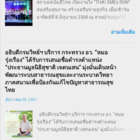
สภาเอสเอ็มอีไทย เปิดงานวิ่ง “THAI SMEs RUN”
ช่างตัดผมชาวอังกฤษ ที่สูญเสียภรรยาและลูกไป
ส่งเสริมสุขภาพ-สร้างเครือข่ายธุรกิจ เมื่อเช้าวัน
จนเกิดเป็นความแค้นที่นำไปสู่โศกอนาถตกรรม
อาทิตย์ที่ 8 มิถุนายน 2568 ณ สวนป่าเบญจกิติ
เลวร้ายในที่สุด โดยตัวละคร Sweeney Todd มีต้น
กรุงเทพฯ สภาวิสาหกิจขนาดกลางและขนาดย่อม
กำเนิดมาจากนวนิยาย สมัยวิกตอเรีย ที่ได้รับ
ไทย (สภาเอสเอ็มอีไทย) จัดงานวิ่งมินิมาราธอน
อ่านเพิ่มเติม
ความนิยมอย่างต่อเนื่อง ซึ่งรู้จักกันในชื่อ Penny
“THAI SMEs RUN” ครั้งที่ 1 เพื่อส่งเสริมสุขภาพ
Dreadfuls เรื่องราวที่ชื่อว่า The String of Pearls
กายและใจ สร้างแรงบันดาลใจ และเชื่อมโยงเครือ
ซึ่งได้รับการตีพิมพ์ในนิตยสารรายสัปดาห์ในช่วง
อธิบดีกรมวิทย์ฯ บริการ กระทรวง อว. “หมอ
ข่ายธุรกิจระหว่าง ผู้ประกอบการ SMEs และ
ฤดูหนาวของปี ค.ศ. 1846 – 1847 เรื่องราวของ
รุ่งเรือง” ได้รับการเสนอชื่อดำรงตำแหน่ง
ประชาชน ทั่วไป ภายใต้แนวคิด “We Go We
Sweeney Todd ยังเคยถูกนำไปดัดแปลงเป็น
“ประธานมูลนิธิสุชาติ เจตนเสน“ มุ่งมั่นเดินหน้า
Grow We Goal” ที่เน้นการก้าวไปข้างหน้า เติบโต
ภาพยนตร์เพลงด้วยชื่อเดียวกันในปี ค.ศ. 2007
พัฒนาระบบสาธารณสุขและงานระบาดวิทยา
อย่างมั่นคง และมุ่งสู่เป้าหมายร่วมกัน งานวิ่ง THAI
หรือ พ.ศ. 2550 ซึ่งกำกับโดย Timothy Walter
ภาคสนามเพื่อป้องกันแก้ไขปัญหาสาธารณสุข
SMEs RUN: สุขภาพดี เครือข่ายแน่น งานนี้เต็มไป
Burt...
ไทย
ด้วยความคึกคัก มีผู้เข้าร่วมทั้งประเภท Mini
ธันวาคม 09, 2567
Marathon (9 กม.) และ Fun Run (4.5 กม.) ผู้เข้า
ร่วมทุกคนได้รับเสื้อวิ่งและเหรียญที่ระลึก พร้อม
อธิบดีกรมวิทย์ฯ บริการ กระทรวง อว. “หมอ
ลุ้นถ้วยรางวัล Overall สำหรับผู้เข้าเส้นชัยอันดับ
รุ่งเรือง” ได้รับการเสนอชื่อดำรงตำแหน่ง
ต้น ๆ นอกจากส่งเสริมสุขภาพ งานนี้ยังเป็นเวที
“ประธานมูลนิธิสุชาติ เจตนเสน“ มุ่งมั่นเดินหน้า
สำคัญสำหรับ การสร้างเครือข่ายธุรกิจ แลก
พัฒนาระบบสาธารณสุขและงานระบาดวิทยาภาค
เปลี่ยนมุมมอง และแสดงพลังความร่วมมือของ