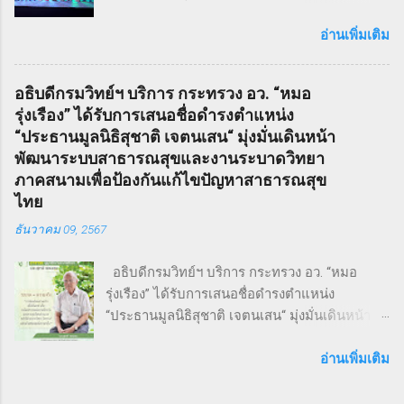
กรุงเทพฯ สภาวิสาหกิจขนาดกลางและขนาดย่อม
กำเนิดมาจากนวนิยาย สมัยวิกตอเรีย ที่ได้รับ
ไทย (สภาเอสเอ็มอีไทย) จัดงานวิ่งมินิมาราธอน
อ่านเพิ่มเติม
ความนิยมอย่างต่อเนื่อง ซึ่งรู้จักกันในชื่อ Penny
“THAI SMEs RUN” ครั้งที่ 1 เพื่อส่งเสริมสุขภาพ
Dreadfuls เรื่องราวที่ชื่อว่า The String of Pearls
กายและใจ สร้างแรงบันดาลใจ และเชื่อมโยงเครือ
ซึ่งได้รับการตีพิมพ์ในนิตยสารรายสัปดาห์ในช่วง
อธิบดีกรมวิทย์ฯ บริการ กระทรวง อว. “หมอ
ข่ายธุรกิจระหว่าง ผู้ประกอบการ SMEs และ
ฤดูหนาวของปี ค.ศ. 1846 – 1847 เรื่องราวของ
รุ่งเรือง” ได้รับการเสนอชื่อดำรงตำแหน่ง
ประชาชน ทั่วไป ภายใต้แนวคิด “We Go We
Sweeney Todd ยังเคยถูกนำไปดัดแปลงเป็น
“ประธานมูลนิธิสุชาติ เจตนเสน“ มุ่งมั่นเดินหน้า
Grow We Goal” ที่เน้นการก้าวไปข้างหน้า เติบโต
ภาพยนตร์เพลงด้วยชื่อเดียวกันในปี ค.ศ. 2007
พัฒนาระบบสาธารณสุขและงานระบาดวิทยา
อย่างมั่นคง และมุ่งสู่เป้าหมายร่วมกัน งานวิ่ง THAI
หรือ พ.ศ. 2550 ซึ่งกำกับโดย Timothy Walter
ภาคสนามเพื่อป้องกันแก้ไขปัญหาสาธารณสุข
SMEs RUN: สุขภาพดี เครือข่ายแน่น งานนี้เต็มไป
Burt...
ไทย
ด้วยความคึกคัก มีผู้เข้าร่วมทั้งประเภท Mini
ธันวาคม 09, 2567
Marathon (9 กม.) และ Fun Run (4.5 กม.) ผู้เข้า
ร่วมทุกคนได้รับเสื้อวิ่งและเหรียญที่ระลึก พร้อม
อธิบดีกรมวิทย์ฯ บริการ กระทรวง อว. “หมอ
ลุ้นถ้วยรางวัล Overall สำหรับผู้เข้าเส้นชัยอันดับ
รุ่งเรือง” ได้รับการเสนอชื่อดำรงตำแหน่ง
ต้น ๆ นอกจากส่งเสริมสุขภาพ งานนี้ยังเป็นเวที
“ประธานมูลนิธิสุชาติ เจตนเสน“ มุ่งมั่นเดินหน้า
สำคัญสำหรับ การสร้างเครือข่ายธุรกิจ แลก
พัฒนาระบบสาธารณสุขและงานระบาดวิทยาภาค
เปลี่ยนมุมมอง และแสดงพลังความร่วมมือของ
สนามเพื่อป้องกันแก้ไขปัญหาสาธารณสุขไทย 9
อ่านเพิ่มเติม
SMEs ไทย ผู้นำและผู้สนับสนุนงานวิ่ง THAI SMEs
ธันวาคม 2567 จากการประชุมคณะกรรมการ
RUN งานนี้ได้รับเกียรติจากบุคคลสำคัญทั้งภาครัฐ
มูลนิธิสุชาติ เจตนเสน ซึ่งเป็นมูลนิธิที่มีชื่อเสียงใน
และเอกชน นำโดย คุณไชยวัฒน์ หาญสมวงศ์