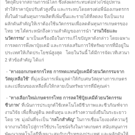
วัตถุดิบจากสถานการณ์โลก ซึ่งส่งผลกระทบต่อห่วงโซ่อุปทาน
ทำให้ราคาปุ๋ยปรับตัวสูงขึ้น และกระทบโดยตรงต่อพี่น้องเกษตรกร
ทั้งในด้านต้นทุนการผลิตที่เพิ่มขึ้นและรายได้ที่ลดลง จึงเป็นแรง
ผลักดันสำคัญให้เราต้องใช้นวัตกรรมเพื่อลดต้นทุนการเกษตรของ
ไทย วช.ได้ตระหนักถึงความสำคัญของการนำ “
งานวิจัยและ
นวัตกรรม
” มาเป็นเครื่องมือในการแก้ไขปัญหาดังกล่าว โดยเฉพาะ
การลดการพึ่งพาปุ๋ยเคมี และการส่งเสริมการใช้ทรัพยากรที่มีอยู่ใน
ประเทศให้เกิดประโยชน์สูงสุด โดยในวันนี้ ได้มีการจัดเวทีเสวนา
2 หัวข้อสำคัญ ได้แก่
- “
ทางออกเกษตรกรไทย การทดแทนปุ๋ยเคมีด้วยนวัตกรรมจาก
วัสดุเหลือใช้
” ที่มุ่งเน้นการเพิ่มมูลค่าให้กับเศษวัสดุทางการเกษตร
และเปลี่ยนของเหลือทิ้งให้กลายเป็นทรัพยากรที่มีคุณค่า
- “
ทางเลือกใหม่เกษตรกรไทย การลดใช้ปุ๋ยเคมีด้วยนวัตกรรม
ชีวภาพ
” ที่เน้นการประยุกต์ใช้เทคโนโลยีชีวภาพและชีวภัณฑ์จาก
งานวิจัย เพื่อฟื้นฟูดิน ลดต้นทุน และสร้างความยั่งยืนในระยะยาว
โดย วช. มุ่งมั่นที่จะเป็น “
กลไกสำคัญ
” ในการเชื่อมโยงองค์ความรู้
จากงานวิจัยไปสู่การใช้ประโยชน์จริงในภาคเกษตร สนับสนุนการ
พัฒนาเทคโนโลยีที่เหมาะสมกับบริบทของประเทศ และผลักดันให้