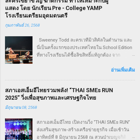
ละครเขย่าขวัญ ฆาตกรรม ทำให้เหมาะกับผู้
แสดง โดย นักเรียน Pre - College YAMP
โรงเรียนเตรียมอุดมดนตรี
กุมภาพันธ์ 26, 2568
Sweeney Todd ละครเวทีมิวสิคัลในตำนาน และ
นี่เป็นครั้งแรกของประเทศไทยใน School Edition
ที่ทางโรงเรียนได้ซื้อลิขสิทธิ์แท้ถูกต้อง จาก
Musical Theatre International (MTI) ละครเขย่า
ขวัญ ฆาตกรรม ทำให้เหมาะกับผู้แสดง โดย
อ่านเพิ่มเติม
นักเรียน Pre - College YAMP โรงเรียนเตรียมอุดม
ดนตรี วิทยาลัยดุริยางคศิลป์ มหาวิทยาลัยมหิดล
สภาเอสเอ็มอีไทยรวมพลัง! “THAI SMEs RUN
!! โดยเลือกเป็น School Edition ที่ลดบทให้ดู
2025” วิ่งเพื่อสุขภาพและเศรษฐกิจไทย
เหมาะสม แต่ยังคงไว้ซึ่งความเข้มข้น! กำกับการ
มิถุนายน 08, 2568
แสดงโดย ดำเกิง ฐิตะปิยะศักดิ์ หรือ คุณบิ๊ก
Sweeney Todd เป็นเรื่องราวในสมัยวิกตอเรียของ
สภาเอสเอ็มอีไทย เปิดงานวิ่ง “THAI SMEs RUN”
ช่างตัดผมชาวอังกฤษ ที่สูญเสียภรรยาและลูกไป
ส่งเสริมสุขภาพ-สร้างเครือข่ายธุรกิจ เมื่อเช้าวัน
จนเกิดเป็นความแค้นที่นำไปสู่โศกอนาถตกรรม
อาทิตย์ที่ 8 มิถุนายน 2568 ณ สวนป่าเบญจกิติ
เลวร้ายในที่สุด โดยตัวละคร Sweeney Todd มีต้น