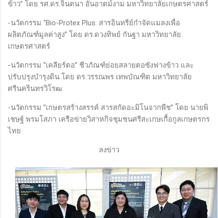
ข้าว” โดย รศ.ดร.จินตนา อันอาตม์งาม มหาวิทยาลัยเกษตรศาสตร์
-นวัตกรรม “Bio-Protex Plus: สารอินทรีย์กำจัดแมลงเพื่อ
ผลิตภัณฑ์มูลค่าสูง” โดย ดร.ดวงทิพย์ กันฐา มหาวิทยาลัย
เกษตรศาสตร์
-นวัตกรรม “เคลียร์ตอ” ชีวภัณฑ์ย่อยสลายตอซังฟางข้าว และ
ปรับปรุงบำรุงดิน โดย ดร.วรรณพร เทพบัณฑิต มหาวิทยาลัย
ศรีนครินทรวิโรฒ
-นวัตกรรม “เกษตรสร้างสรรค์ สารสกัดอะมิโนจากพืช” โดย นายพิ
เชษฐ์ พรมโสภา เครือข่ายวิสาหกิจชุมชนศรีสะเกษเกื้อกูลเกษตรกร
ไทย
ลงข่าว​