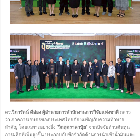
ดร
.วิภารัตน์ ดีอ่อง ผู้อำนวยการสำนักงานการวิจัยแห่งชาติ
กล่าว
ว่า ภาคการเกษตรของประเทศไทยต้องเผชิญกับความท้าทาย
สำคัญ โดยเฉพาะอย่างยิ่ง “
วิกฤตราคาปุ๋ย
” จากปัจจัยด้านต้นทุน
การผลิตที่เพิ่มสูงขึ้น ประกอบกับข้อจำกัดด้านการนำเข้าน้ำมันและ