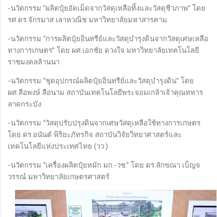
-นวัตกรรม “ผลิตปุ๋ยอัดเม็ดจากวัสดุเหลือทิ้งและวัสดุชีวภาพ” โดย
รศ.ดร.จักรมาส เลาหวณิช มหาวิทยาลัยมหาสารคาม
-นวัตกรรม “การผลิตปุ๋ยอินทรีย์และวัสดุบำรุงดินจากวัสดุเศษเหลือ
ทางการเกษตร” โดย ผศ.เอกชัย ดวงใจ มหาวิทยาลัยเทคโนโลยี
ราชมงคลล้านนา
-นวัตกรรม “ชุดอุปกรณ์ผลิตปุ๋ยอินทรีย์และวัสดุบำรุงดิน” โดย
ผศ.ลือพงษ์ ลือนาม สถาบันเทคโนโลยีพระจอมเกล้าเจ้าคุณทหาร
ลาดกระบัง
-นวัตกรรม “วัสดุปรับปรุงดินจากเศษวัสดุเหลือใช้ทางการเกษตร
โดย ดร.อนันต์ พิริยะภัทรกิจ สถาบันวิจัยวิทยาศาสตร์และ
เทคโนโลยีแห่งประเทศไทย (วว.)
-นวัตกรรม “เครื่องผลิตปุ๋ยหมัก มก.-วช.” โดย ดร.ลักขณา เบ็ญจ
วรรณ์ มหาวิทยาลัยเกษตรศาสตร์