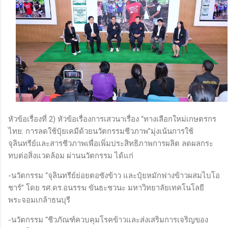
หัวข้อเรื่องที่ 2) หัวข้อเรื่องการเสวนาเรื่อง “ทางเลือกใหม่เกษตรกร
ไทย: การลดใช้ปุ๋ยเคมีด้วยนวัตกรรมชีวภาพ”มุ่งเน้นการใช้
จุลินทรีย์และสารชีวภาพเพื่อเพิ่มประสิทธิภาพการผลิต ลดผลกระ
ทบต่อสิ่งแวดล้อม ผ่านนวัตกรรม ได้แก่
-นวัตกรรม “จุลินทรีย์ย่อยตอซังข้าว และปุ๋ยหมักฟางข้าวผสมไบโอ
ชาร์” โดย รศ.ดร.อนรรฆ ขันธะชวนะ มหาวิทยาลัยเทคโนโลยี
พระจอมเกล้าธนบุรี
-นวัตกรรม “ชีวภัณฑ์ควบคุมโรคข้าวและส่งเสริมการเจริญของ