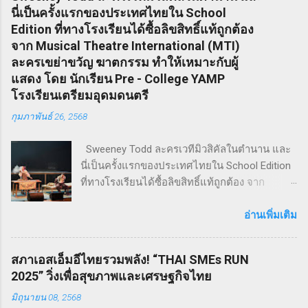
นี่เป็นครั้งแรกของประเทศไทยใน School
Edition ที่ทางโรงเรียนได้ซื้อลิขสิทธิ์แท้ถูกต้อง
จาก Musical Theatre International (MTI)
ละครเขย่าขวัญ ฆาตกรรม ทำให้เหมาะกับผู้
แสดง โดย นักเรียน Pre - College YAMP
โรงเรียนเตรียมอุดมดนตรี
กุมภาพันธ์ 26, 2568
Sweeney Todd ละครเวทีมิวสิคัลในตำนาน และ
นี่เป็นครั้งแรกของประเทศไทยใน School Edition
ที่ทางโรงเรียนได้ซื้อลิขสิทธิ์แท้ถูกต้อง จาก
Musical Theatre International (MTI) ละครเขย่า
ขวัญ ฆาตกรรม ทำให้เหมาะกับผู้แสดง โดย
อ่านเพิ่มเติม
นักเรียน Pre - College YAMP โรงเรียนเตรียมอุดม
ดนตรี วิทยาลัยดุริยางคศิลป์ มหาวิทยาลัยมหิดล
สภาเอสเอ็มอีไทยรวมพลัง! “THAI SMEs RUN
!! โดยเลือกเป็น School Edition ที่ลดบทให้ดู
2025” วิ่งเพื่อสุขภาพและเศรษฐกิจไทย
เหมาะสม แต่ยังคงไว้ซึ่งความเข้มข้น! กำกับการ
มิถุนายน 08, 2568
แสดงโดย ดำเกิง ฐิตะปิยะศักดิ์ หรือ คุณบิ๊ก