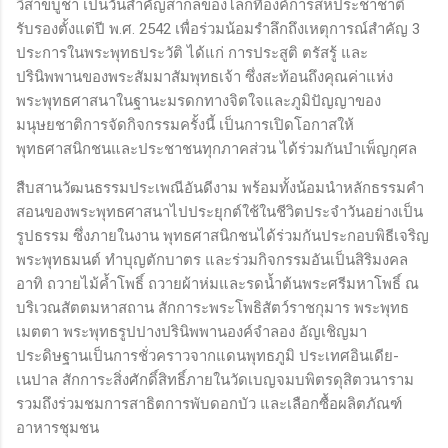
วิสาขบูชา เป็นวันสำคัญสากลของโลกที่องค์การสหประชาชาติ
รับรองตั้งแต่ปี พ.ศ. 2542 เพื่อร่วมน้อมรำลึกถึงเหตุการณ์สำคัญ 3
ประการในพระพุทธประวัติ ได้แก่ การประสูติ ตรัสรู้ และ
ปรินิพพานของพระสัมมาสัมพุทธเจ้า ซึ่งสะท้อนถึงคุณค่าแห่ง
พระพุทธศาสนาในฐานะมรดกทางจิตใจและภูมิปัญญาของ
มนุษยชาติการจัดกิจกรรมครั้งนี้ เป็นการเปิดโอกาสให้
พุทธศาสนิกชนและประชาชนทุกภาคส่วน ได้ร่วมกันบำเพ็ญกุศล
สืบสานวัฒนธรรมประเพณีอันดีงาม พร้อมทั้งน้อมนำหลักธรรมคำ
สอนของพระพุทธศาสนาไปประยุกต์ใช้ในชีวิตประจำวันอย่างเป็น
รูปธรรม ซึ่งภายในงาน พุทธศาสนิกชนได้ร่วมกันประกอบพิธีเจริญ
พระพุทธมนต์ ทำบุญตักบาตร และร่วมกิจกรรมอันเป็นสิริมงคล
อาทิ ถวายไม้ค้ำโพธิ์ ถวายผ้าห่มและรดน้ำต้นพระศรีมหาโพธิ์ ณ
บริเวณสัตตมหาสถาน สักการะพระโพธิสัตว์ราชกุมาร พระพุทธ
เมตตา พระพุทธรูปปางปรินิพพานองค์จำลอง อัญเชิญมา
ประดิษฐานเป็นการชั่วคราวจากแดนพุทธภูมิ ประเทศอินเดีย-
เนปาล สักการะสิ่งศักดิ์สิทธิ์ภายในวัดเบญจมบพิตรดุสิตวนาราม
รวมถึงร่วมชมการสาธิตการพับดอกบัว และเลือกซื้อผลิตภัณฑ์
อาหารชุมชน