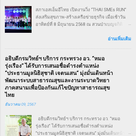
Sweeney Todd เป็นเรื่องราวในสมัยวิกตอเรียของ
สภาเอสเอ็มอีไทย เปิดงานวิ่ง “THAI SMEs RUN”
ช่างตัดผมชาวอังกฤษ ที่สูญเสียภรรยาและลูกไป
ส่งเสริมสุขภาพ-สร้างเครือข่ายธุรกิจ เมื่อเช้าวัน
จนเกิดเป็นความแค้นที่นำไปสู่โศกอนาถตกรรม
อาทิตย์ที่ 8 มิถุนายน 2568 ณ สวนป่าเบญจกิติ
เลวร้ายในที่สุด โดยตัวละคร Sweeney Todd มีต้น
กรุงเทพฯ สภาวิสาหกิจขนาดกลางและขนาดย่อม
กำเนิดมาจากนวนิยาย สมัยวิกตอเรีย ที่ได้รับ
ไทย (สภาเอสเอ็มอีไทย) จัดงานวิ่งมินิมาราธอน
อ่านเพิ่มเติม
ความนิยมอย่างต่อเนื่อง ซึ่งรู้จักกันในชื่อ Penny
“THAI SMEs RUN” ครั้งที่ 1 เพื่อส่งเสริมสุขภาพ
Dreadfuls เรื่องราวที่ชื่อว่า The String of Pearls
กายและใจ สร้างแรงบันดาลใจ และเชื่อมโยงเครือ
ซึ่งได้รับการตีพิมพ์ในนิตยสารรายสัปดาห์ในช่วง
อธิบดีกรมวิทย์ฯ บริการ กระทรวง อว. “หมอ
ข่ายธุรกิจระหว่าง ผู้ประกอบการ SMEs และ
ฤดูหนาวของปี ค.ศ. 1846 – 1847 เรื่องราวของ
รุ่งเรือง” ได้รับการเสนอชื่อดำรงตำแหน่ง
ประชาชน ทั่วไป ภายใต้แนวคิด “We Go We
Sweeney Todd ยังเคยถูกนำไปดัดแปลงเป็น
“ประธานมูลนิธิสุชาติ เจตนเสน“ มุ่งมั่นเดินหน้า
Grow We Goal” ที่เน้นการก้าวไปข้างหน้า เติบโต
ภาพยนตร์เพลงด้วยชื่อเดียวกันในปี ค.ศ. 2007
พัฒนาระบบสาธารณสุขและงานระบาดวิทยา
อย่างมั่นคง และมุ่งสู่เป้าหมายร่วมกัน งานวิ่ง THAI
หรือ พ.ศ. 2550 ซึ่งกำกับโดย Timothy Walter
ภาคสนามเพื่อป้องกันแก้ไขปัญหาสาธารณสุข
SMEs RUN: สุขภาพดี เครือข่ายแน่น งานนี้เต็มไป
Burt...
ไทย
ด้วยความคึกคัก มีผู้เข้าร่วมทั้งประเภท Mini
ธันวาคม 09, 2567
Marathon (9 กม.) และ Fun Run (4.5 กม.) ผู้เข้า
ร่วมทุกคนได้รับเสื้อวิ่งและเหรียญที่ระลึก พร้อม
อธิบดีกรมวิทย์ฯ บริการ กระทรวง อว. “หมอ
ลุ้นถ้วยรางวัล Overall สำหรับผู้เข้าเส้นชัยอันดับ
รุ่งเรือง” ได้รับการเสนอชื่อดำรงตำแหน่ง
ต้น ๆ นอกจากส่งเสริมสุขภาพ งานนี้ยังเป็นเวที
“ประธานมูลนิธิสุชาติ เจตนเสน“ มุ่งมั่นเดินหน้า
สำคัญสำหรับ การสร้างเครือข่ายธุรกิจ แลก