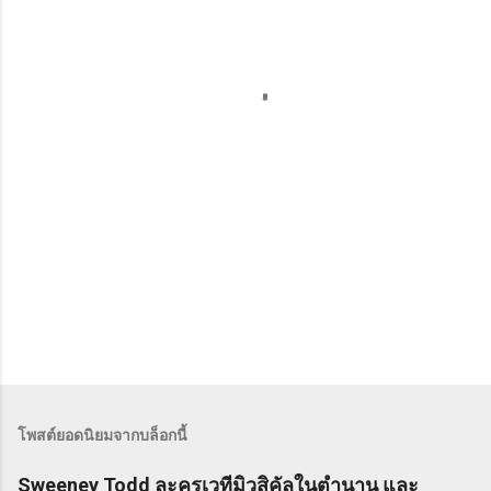
คิ
ด
เ
ห็
น
โพสต์ยอดนิยมจากบล็อกนี้
Sweeney Todd ละครเวทีมิวสิคัลในตำนาน และ