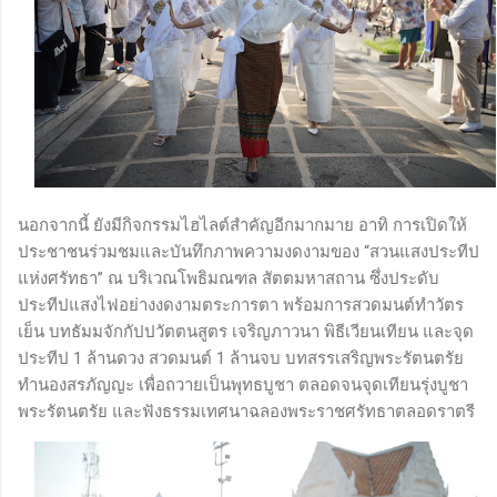
นอกจากนี้ ยังมีกิจกรรมไฮไลต์สำคัญอีกมากมาย อาทิ การเปิดให้
ประชาชนร่วมชมและบันทึกภาพความงดงามของ “สวนแสงประทีป
แห่งศรัทธา” ณ บริเวณโพธิมณฑล สัตตมหาสถาน ซึ่งประดับ
ประทีปแสงไฟอย่างงดงามตระการตา พร้อมการสวดมนต์ทำวัตร
เย็น บทธัมมจักกัปปวัตตนสูตร เจริญภาวนา พิธีเวียนเทียน และจุด
ประทีป​ 1 ล้านดวง สวดมนต์ 1 ล้านจบ บทสรรเสริญพระรัตนตรัย
ทำนองสรภัญญะ เพื่อถวายเป็นพุทธบูชา ตลอดจนจุดเทียนรุ่งบูชา
พระรัตนตรัย และฟังธรรมเทศนาฉลองพระราชศรัทธาตลอดราตรี