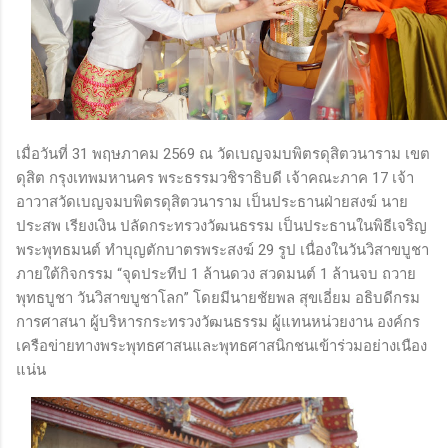
เมื่อวันที่ 31 พฤษภาคม 2569 ณ วัดเบญจมบพิตรดุสิตวนาราม เขต
ดุสิต กรุงเทพมหานคร พระธรรมวชิราธิบดี เจ้าคณะภาค 17 เจ้า
อาวาสวัดเบญจมบพิตรดุสิตวนาราม เป็นประธานฝ่ายสงฆ์ นาย
ประสพ เรียงเงิน ปลัดกระทรวงวัฒนธรรม เป็นประธานในพิธีเจริญ
พระพุทธมนต์ ทำบุญตักบาตรพระสงฆ์ 29 รูป เนื่องในวันวิสาขบูชา
ภายใต้กิจกรรม “จุดประทีป 1 ล้านดวง สวดมนต์ 1 ล้านจบ ถวาย
พุทธบูชา วันวิสาขบูชาโลก” โดยมีนายชัยพล สุขเอี่ยม​ อธิบดีกรม
การศาสนา ผู้บริหารกระทรวงวัฒนธรรม ผู้แทนหน่วยงาน องค์กร
เครือข่ายทางพระพุทธศาสนและพุทธศาสนิกชนเข้าร่วมอย่างเนือง
แน่น