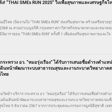
ัง! “THAI SMEs RUN 2025” วิ่งเพื่อสุขภาพและเศรษฐกิจไ
y Dreadfuls เรื่องราวที่ชื่อว่า The String of Pearls ซึ่งได้รับการตีพิม
องปี ค.ศ. 1846 – 1847 เรื่องราวของ Sweeney Todd ยังเคยถูกนำไปด
ดียวกันในปี ค.ศ. 2007 หรือ พ.ศ. 2550 ซึ่งกำกับโดย Timothy Walter Burt..
มอีไทย เปิดงานวิ่ง “THAI SMEs RUN” ส่งเสริมสุขภาพ-สร้างเครือข่ายธุรกิจ
 2568 ณ สวนป่าเบญจกิติ กรุงเทพฯ สภาวิสาหกิจขนาดกลางและขนาดย่
่งมินิมาราธอน “THAI SMEs RUN” ครั้งที่ 1 เพื่อส่งเสริมสุขภาพกายและ
งเครือข่ายธุรกิจระหว่าง ผู้ประกอบการ SMEs และประชาชน ทั่วไป ภา
ที่เน้นการก้าวไปข้างหน้า เติบโตอย่างมั่นคง และมุ่งสู่เป้าหมายร่วมกัน
เครือข่ายแน่น งานนี้เต็มไปด้วยความคึกคัก มีผู้เข้าร่วมทั้งประเภท Min
ม.) ผู้เข้าร่วมทุกคนได้รับเสื้อวิ่งและเหรียญที่ระลึก พร้อมลุ้นถ้วยรางวัล 
 กระทรวง อว. “หมอรุ่งเรือง” ได้รับการเสนอชื่อดำรงตำแหน
 ๆ นอกจากส่งเสริมสุขภาพ งานนี้ยังเป็นเวทีสำคัญสำหรับ การสร้างเครือ
มั่นเดินหน้าพัฒนาระบบสาธารณสุขและงานระบาดวิทยาภาคสน
ลังความร่วมมือของ SMEs ไทย ผู้นำและผู้สนับสนุนงานวิ่ง THAI SMEs 
ขไทย
ัญทั้งภาครัฐและเอกชน นำโดย คุณไชยวัฒน์ หาญสมวงศ์ ประธานกิตติม
วิทย์ฯ บริการ กระทรวง อว. “หมอรุ่งเรือง” ได้รับการเสนอชื่อดำรงตำแห
ุ่งมั่นเดินหน้าพัฒนาระบบสาธารณสุขและงานระบาดวิทยาภาคสนามเพื่
ขไทย 9 ธันวาคม 2567 จากการประชุมคณะกรรมการมูลนิธิสุชาติ เจตนเสน ซ
ะดับชาติและนานาชาติได้ทำประโยชน์ในด้านการเฝ้าระวังป้องกันควบคุ