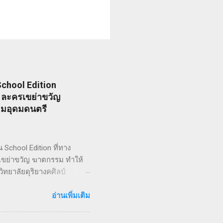
chool Edition
I) ละครเขย่าขวัญ
ยมอุดมดนตรี
chool Edition ที่ทาง
ะครเขย่าขวัญ ฆาตกรรม ทำให้
ิทยาลัยดุริยางคศิลป์
ไว้ซึ่งความเข้มข้น! กำกับ
สมัยวิกตอเรียของช่างตัดผม
อ่านเพิ่มเติม
รมเลวร้ายในที่สุด โดยตัว
างต่อเนื่อง ซึ่งรู้จักกันใน