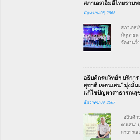
สภาเอสเอ็มอีไทยรวมพล
ชื่อ Penn
มิถุนายน 08, 2568
ฤดูหนาวข
ด้วยชื่อเ
สภาเอสเอ็
มิถุนายน
จัดงานวิ
เชื่อมโย
We Goal” 
สุขภาพดี 
Run (4.5 ก
อธิบดีกรมวิทย์ฯ บริการ
อันดับต้น
สุชาติ เจตนเสน“ มุ่ง
และแสดงพ
แก้ไขปัญหาสาธารณสุ
บุคคลสำค
ธันวาคม 09, 2567
อธิบดีกรม
ตนเสน“ ม
สาธารณสุ
เสียงในร