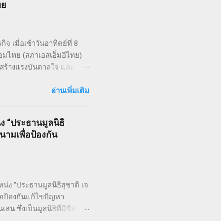
ทย
พ์ในนิตยสารรายสัปดาห์ในช่วง
ัดแปลงเป็นภาพยนตร์เพลง
.
 เมื่อเช้าวันอาทิตย์ที่ 8
อมไทย (สภาเอสเอ็มอีไทย)
ใจ สร้างแรงบันดาลใจ และ
ยใต้แนวคิด “We Go We Grow
 งานวิ่ง THAI SMEs RUN:
อ่านเพิ่มเติม
i Marathon (9 กม.) และ Fun
Overall สำหรับผู้เข้าเส้นชัย
่ง “ประธานมูลนิธิ
ข่ายธุรกิจ แลกเปลี่ยนมุมมอง
ามเพื่อป้องกัน
RUN งานนี้ได้รับเกียรติจาก
ศั...
น่ง “ประธานมูลนิธิสุชาติ เจ
อป้องกันแก้ไขปัญหา
ึ่งเป็นมูลนิธิที่มีชื่อ
มโรคโดยใช้พื้นฐานวิชา