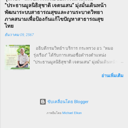
ประชาชน ทั่วไป ภายใต้แนวคิด “We Go We
Sweeney Todd ยังเคยถูกนำไปดัดแปลงเป็น
“ประธานมูลนิธิสุชาติ เจตนเสน“ มุ่งมั่นเดินหน้า
Grow We Goal” ที่เน้นการก้าวไปข้างหน้า เติบโต
ภาพยนตร์เพลงด้วยชื่อเดียวกันในปี ค.ศ. 2007
พัฒนาระบบสาธารณสุขและงานระบาดวิทยา
อย่างมั่นคง และมุ่งสู่เป้าหมายร่วมกัน งานวิ่ง THAI
หรือ พ.ศ. 2550 ซึ่งกำกับโดย Timothy Walter
ภาคสนามเพื่อป้องกันแก้ไขปัญหาสาธารณสุข
SMEs RUN: สุขภาพดี เครือข่ายแน่น งานนี้เต็มไป
Burt...
ไทย
ด้วยความคึกคัก มีผู้เข้าร่วมทั้งประเภท Mini
ธันวาคม 09, 2567
Marathon (9 กม.) และ Fun Run (4.5 กม.) ผู้เข้า
ร่วมทุกคนได้รับเสื้อวิ่งและเหรียญที่ระลึก พร้อม
อธิบดีกรมวิทย์ฯ บริการ กระทรวง อว. “หมอ
ลุ้นถ้วยรางวัล Overall สำหรับผู้เข้าเส้นชัยอันดับ
รุ่งเรือง” ได้รับการเสนอชื่อดำรงตำแหน่ง
ต้น ๆ นอกจากส่งเสริมสุขภาพ งานนี้ยังเป็นเวที
“ประธานมูลนิธิสุชาติ เจตนเสน“ มุ่งมั่นเดินหน้า
สำคัญสำหรับ การสร้างเครือข่ายธุรกิจ แลก
พัฒนาระบบสาธารณสุขและงานระบาดวิทยาภาค
เปลี่ยนมุมมอง และแสดงพลังความร่วมมือของ
สนามเพื่อป้องกันแก้ไขปัญหาสาธารณสุขไทย 9
อ่านเพิ่มเติม
SMEs ไทย ผู้นำและผู้สนับสนุนงานวิ่ง THAI SMEs
ธันวาคม 2567 จากการประชุมคณะกรรมการ
RUN งานนี้ได้รับเกียรติจากบุคคลสำคัญทั้งภาครัฐ
มูลนิธิสุชาติ เจตนเสน ซึ่งเป็นมูลนิธิที่มีชื่อเสียงใน
และเอกชน นำโดย คุณไชยวัฒน์ หาญสมวงศ์
ระดับชาติและนานาชาติได้ทำประโยชน์ในด้าน
ประธานกิตติมศั...
ขับเคลื่อนโดย Blogger
การเฝ้าระวังป้องกันควบคุมโรคโดยใช้พื้นฐานวิชา
ระบาดวิทยาภาคสนาม ซึ่งมีส่วนสำคัญให้ระบบ
ภาพธีมโดย
Michael Elkan
สุขภาพของประเทศไทยอยู่ในระดับ 1 ใน 5 ของ
โลก คณะกรรมการฯ มีมติเสนอชื่อนายแพทย์