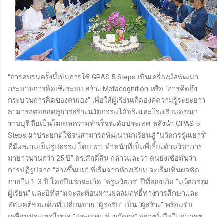
“การอบรมครั้งนี้เน้นการใช้ GPAS 5 Steps เป็นเครื่องมือพัฒนา
กระบวนการคิดเชิงระบบ สร้าง Metacognition หรือ “การคิดถึง
กระบวนการคิดของตนเอง” เพื่อให้ผู้เรียนเกิดองค์ความรู้ระยะยาว
สามารถต่อยอดสู่การสร้างนวัตกรรมได้จริงและโรงเรียนดรุณา
ราชบุรี ถือเป็นโมเดลความสำเร็จระดับประเทศ หลังนำ GPAS 5
Steps มาประยุกต์ใช้จนสามารถพัฒนานักเรียนสู่ “นวัตกรรุ่นเยาว์”
ที่มีผลงานเป็นรูปธรรม โดย พว. ทำหน้าที่เป็นพี่เลี้ยงด้านวิชาการ
มายาวนานกว่า 25 ปี” ดร.ศักดิ์สิน กล่าวและว่า ตนยังเชื่อมั่นว่า
การปฏิรูปจาก “ล่างขึ้นบน” ที่เริ่มจากห้องเรียน จะเริ่มเห็นผลชัด
ภายใน 1-3 ปี โดยปีแรกจะเกิด “ครูนวัตกร” ปีที่สองเกิด “นวัตกรรม
ผู้เรียน” และปีที่สามจะสะท้อนผ่านผลสัมฤทธิ์ทางการศึกษาและ
ทัศนคติของเด็กที่เปลี่ยนจาก “ผู้รอรับ” เป็น “ผู้สร้าง” พร้อมขับ
เคลื่อนประเทศไทยสู่ “ประเทศแห่งนวัตกร” อย่างยั่งยืนในอนาคต