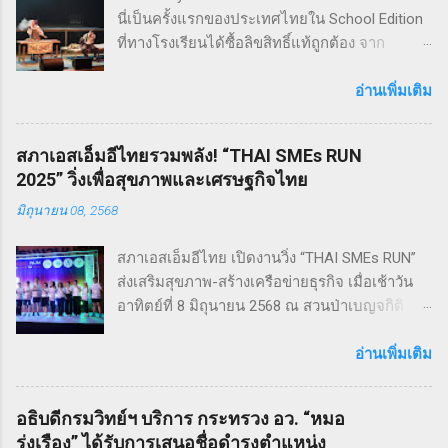
นี่เป็นครั้งแรกของประเทศไทยใน School Edition
ที่ทางโรงเรียนได้ซื้อลิขสิทธิ์แท้ถูกต้อง จาก
Musical Theatre International (MTI) ละครเขย่า
ขวัญ ฆาตกรรม ทำให้เหมาะกับผู้แสดง โดย
อ่านเพิ่มเติม
นักเรียน Pre - College YAMP โรงเรียนเตรียมอุดม
ดนตรี วิทยาลัยดุริยางคศิลป์ มหาวิทยาลัยมหิดล
สภาเอสเอ็มอีไทยรวมพลัง! “THAI SMEs RUN
!! โดยเลือกเป็น School Edition ที่ลดบทให้ดู
2025” วิ่งเพื่อสุขภาพและเศรษฐกิจไทย
เหมาะสม แต่ยังคงไว้ซึ่งความเข้มข้น! กำกับการ
มิถุนายน 08, 2568
แสดงโดย ดำเกิง ฐิตะปิยะศักดิ์ หรือ คุณบิ๊ก
Sweeney Todd เป็นเรื่องราวในสมัยวิกตอเรียของ
สภาเอสเอ็มอีไทย เปิดงานวิ่ง “THAI SMEs RUN”
ช่างตัดผมชาวอังกฤษ ที่สูญเสียภรรยาและลูกไป
ส่งเสริมสุขภาพ-สร้างเครือข่ายธุรกิจ เมื่อเช้าวัน
จนเกิดเป็นความแค้นที่นำไปสู่โศกอนาถตกรรม
อาทิตย์ที่ 8 มิถุนายน 2568 ณ สวนป่าเบญจกิติ
เลวร้ายในที่สุด โดยตัวละคร Sweeney Todd มีต้น
กรุงเทพฯ สภาวิสาหกิจขนาดกลางและขนาดย่อม
กำเนิดมาจากนวนิยาย สมัยวิกตอเรีย ที่ได้รับ
ไทย (สภาเอสเอ็มอีไทย) จัดงานวิ่งมินิมาราธอน
อ่านเพิ่มเติม
ความนิยมอย่างต่อเนื่อง ซึ่งรู้จักกันในชื่อ Penny
“THAI SMEs RUN” ครั้งที่ 1 เพื่อส่งเสริมสุขภาพ
Dreadfuls เรื่องราวที่ชื่อว่า The String of Pearls
กายและใจ สร้างแรงบันดาลใจ และเชื่อมโยงเครือ
ซึ่งได้รับการตีพิมพ์ในนิตยสารรายสัปดาห์ในช่วง
อธิบดีกรมวิทย์ฯ บริการ กระทรวง อว. “หมอ
ข่ายธุรกิจระหว่าง ผู้ประกอบการ SMEs และ
ฤดูหนาวของปี ค.ศ. 1846 – 1847 เรื่องราวของ
รุ่งเรือง” ได้รับการเสนอชื่อดำรงตำแหน่ง