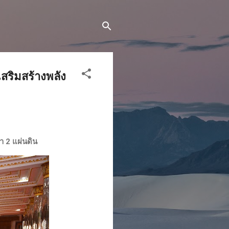
สริมสร้างพลัง
า 2 แผ่นดิน