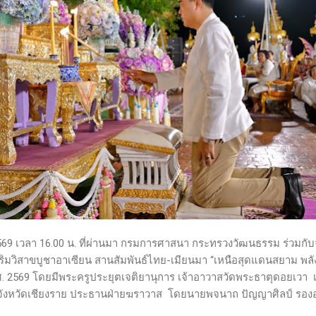
2569 เวลา 16.00 น. ที่ผ่านมา กรมการศาสนา กระทรวงวัฒนธรรม ร่วมกับจ
ริมวิสาขบูชาอาเซียน สานสัมพันธ์ไทย-เมียนมา “เหนือสุดแดนสยาม พล
. 2569 โดยมีพระครูประยุตเจติยานุการ เจ้าอาวาสวัดพระธาตุดอยเวา 
ารจังหวัดเชียงราย ประธานฝ่ายฆราวาส โดยนายพจนาถ ปัญญาศิลป์ รอง