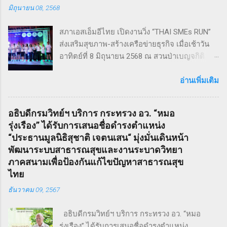
มิถุนายน 08, 2568
แสดงโดย ดำเกิง ฐิตะปิยะศักดิ์ หรือ คุณบิ๊ก
Sweeney Todd เป็นเรื่องราวในสมัยวิกตอเรียของ
สภาเอสเอ็มอีไทย เปิดงานวิ่ง “THAI SMEs RUN”
ช่างตัดผมชาวอังกฤษ ที่สูญเสียภรรยาและลูกไป
ส่งเสริมสุขภาพ-สร้างเครือข่ายธุรกิจ เมื่อเช้าวัน
จนเกิดเป็นความแค้นที่นำไปสู่โศกอนาถตกรรม
อาทิตย์ที่ 8 มิถุนายน 2568 ณ สวนป่าเบญจกิติ
เลวร้ายในที่สุด โดยตัวละคร Sweeney Todd มีต้น
กรุงเทพฯ สภาวิสาหกิจขนาดกลางและขนาดย่อม
กำเนิดมาจากนวนิยาย สมัยวิกตอเรีย ที่ได้รับ
ไทย (สภาเอสเอ็มอีไทย) จัดงานวิ่งมินิมาราธอน
อ่านเพิ่มเติม
ความนิยมอย่างต่อเนื่อง ซึ่งรู้จักกันในชื่อ Penny
“THAI SMEs RUN” ครั้งที่ 1 เพื่อส่งเสริมสุขภาพ
Dreadfuls เรื่องราวที่ชื่อว่า The String of Pearls
กายและใจ สร้างแรงบันดาลใจ และเชื่อมโยงเครือ
ซึ่งได้รับการตีพิมพ์ในนิตยสารรายสัปดาห์ในช่วง
อธิบดีกรมวิทย์ฯ บริการ กระทรวง อว. “หมอ
ข่ายธุรกิจระหว่าง ผู้ประกอบการ SMEs และ
ฤดูหนาวของปี ค.ศ. 1846 – 1847 เรื่องราวของ
รุ่งเรือง” ได้รับการเสนอชื่อดำรงตำแหน่ง
ประชาชน ทั่วไป ภายใต้แนวคิด “We Go We
Sweeney Todd ยังเคยถูกนำไปดัดแปลงเป็น
“ประธานมูลนิธิสุชาติ เจตนเสน“ มุ่งมั่นเดินหน้า
Grow We Goal” ที่เน้นการก้าวไปข้างหน้า เติบโต
ภาพยนตร์เพลงด้วยชื่อเดียวกันในปี ค.ศ. 2007
พัฒนาระบบสาธารณสุขและงานระบาดวิทยา
อย่างมั่นคง และมุ่งสู่เป้าหมายร่วมกัน งานวิ่ง THAI
หรือ พ.ศ. 2550 ซึ่งกำกับโดย Timothy Walter
ภาคสนามเพื่อป้องกันแก้ไขปัญหาสาธารณสุข
SMEs RUN: สุขภาพดี เครือข่ายแน่น งานนี้เต็มไป
Burt...
ไทย
ด้วยความคึกคัก มีผู้เข้าร่วมทั้งประเภท Mini
ธันวาคม 09, 2567
Marathon (9 กม.) และ Fun Run (4.5 กม.) ผู้เข้า
ร่วมทุกคนได้รับเสื้อวิ่งและเหรียญที่ระลึก พร้อม
อธิบดีกรมวิทย์ฯ บริการ กระทรวง อว. “หมอ
ลุ้นถ้วยรางวัล Overall สำหรับผู้เข้าเส้นชัยอันดับ
รุ่งเรือง” ได้รับการเสนอชื่อดำรงตำแหน่ง
ต้น ๆ นอกจากส่งเสริมสุขภาพ งานนี้ยังเป็นเวที