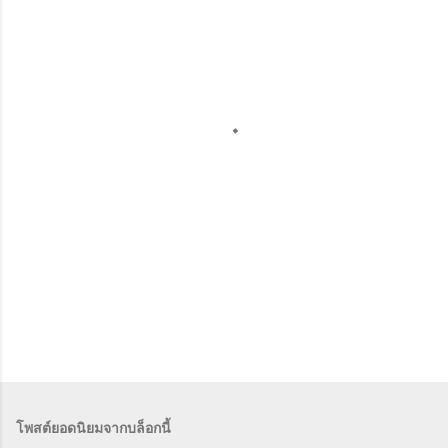
ม
คิ
ด
เ
ห็
น
โพสต์ยอดนิยมจากบล็อกนี้