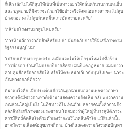
ก็เลิก เลิกไม่ได้ก็สูบให้เป็นที่เป็นทางอย่าให้กลิ่นควันรบกวนคนอื่น
และกฎหมายที่มีควรจะนำมาใช้อย่างจริงจังหน่อย สงสารคนไม่สูบ
บ้างเถอะ คนไม่สูบมันเหม็นและอันตรายนะครับ”
“กล้าปิดโรงงานยาสูบไหมครับ”
“การห้ามถือว่าจำกัดสิทธิหรือเปล่า มันขัดกับการให้มีเสรีภาพตาม
รัฐธรรมนูญไหม”
“เปรียบเทียบง่ายๆนะครับ เหมือนจะไม่ให้เด็กรุ่นใหม่ไปซื้อร้าน
ข้าวที่อร่อย ร้านที่ไม่อร่อยก็ตายสิครับ มันก็แค่กฎหมาย ผมมองว่า
ควบคุมสื่อหรือออกสื่อให้ หรือให้ตระหนักเกี่ยวกับบุหรี่เยอะๆ น่าจะ
เป็นทางออกที่ดีกว่า”
ที่น่าสนใจคือ เมื่อประเด็นเดียวกันถูกนำเสนอผ่านเพจข่าวภาษา
อังกฤษซึ่งมีชาวต่างชาติเข้ามาแสดงความคิดเห็น กลับพบว่าความ
เห็นส่วนใหญ่เป็นไปในทิศทางที่ไม่เห็นด้วย หลายคนตั้งคำถามถึง
หลักสิทธิเสรีภาพของประชาชน โดยมองว่าผู้ใหญ่ที่บรรลุนิติภาวะ
ควรมีสิทธิ์ตัดสินใจด้วยตัวเองว่าจะบริโภคสินค้าใด แม้สินค้านั้น
อาจมีความเสี่ยงต่อสุขภาพก็ตาม บ้างก็แสดงความกังวลต่อปัญหา