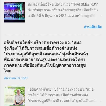
สภาเอสเอ็มอีไทย เปิดงานวิ่ง “THAI SMEs RUN”
ช่างตัดผมชาวอังกฤษ ที่สูญเสียภรรยาและลูกไป
ส่งเสริมสุขภาพ-สร้างเครือข่ายธุรกิจ เมื่อเช้าวัน
จนเกิดเป็นความแค้นที่นำไปสู่โศกอนาถตกรรม
อาทิตย์ที่ 8 มิถุนายน 2568 ณ สวนป่าเบญจกิติ
เลวร้ายในที่สุด โดยตัวละคร Sweeney Todd มีต้น
กรุงเทพฯ สภาวิสาหกิจขนาดกลางและขนาดย่อม
กำเนิดมาจากนวนิยาย สมัยวิกตอเรีย ที่ได้รับ
ไทย (สภาเอสเอ็มอีไทย) จัดงานวิ่งมินิมาราธอน
อ่านเพิ่มเติม
ความนิยมอย่างต่อเนื่อง ซึ่งรู้จักกันในชื่อ Penny
“THAI SMEs RUN” ครั้งที่ 1 เพื่อส่งเสริมสุขภาพ
Dreadfuls เรื่องราวที่ชื่อว่า The String of Pearls
กายและใจ สร้างแรงบันดาลใจ และเชื่อมโยงเครือ
ซึ่งได้รับการตีพิมพ์ในนิตยสารรายสัปดาห์ในช่วง
อธิบดีกรมวิทย์ฯ บริการ กระทรวง อว. “หมอ
ข่ายธุรกิจระหว่าง ผู้ประกอบการ SMEs และ
ฤดูหนาวของปี ค.ศ. 1846 – 1847 เรื่องราวของ
รุ่งเรือง” ได้รับการเสนอชื่อดำรงตำแหน่ง
ประชาชน ทั่วไป ภายใต้แนวคิด “We Go We
Sweeney Todd ยังเคยถูกนำไปดัดแปลงเป็น
“ประธานมูลนิธิสุชาติ เจตนเสน“ มุ่งมั่นเดินหน้า
Grow We Goal” ที่เน้นการก้าวไปข้างหน้า เติบโต
ภาพยนตร์เพลงด้วยชื่อเดียวกันในปี ค.ศ. 2007
พัฒนาระบบสาธารณสุขและงานระบาดวิทยา
อย่างมั่นคง และมุ่งสู่เป้าหมายร่วมกัน งานวิ่ง THAI
หรือ พ.ศ. 2550 ซึ่งกำกับโดย Timothy Walter
ภาคสนามเพื่อป้องกันแก้ไขปัญหาสาธารณสุข
SMEs RUN: สุขภาพดี เครือข่ายแน่น งานนี้เต็มไป
Burt...
ไทย
ด้วยความคึกคัก มีผู้เข้าร่วมทั้งประเภท Mini
ธันวาคม 09, 2567
Marathon (9 กม.) และ Fun Run (4.5 กม.) ผู้เข้า
ร่วมทุกคนได้รับเสื้อวิ่งและเหรียญที่ระลึก พร้อม
อธิบดีกรมวิทย์ฯ บริการ กระทรวง อว. “หมอ
ลุ้นถ้วยรางวัล Overall สำหรับผู้เข้าเส้นชัยอันดับ
รุ่งเรือง” ได้รับการเสนอชื่อดำรงตำแหน่ง
ต้น ๆ นอกจากส่งเสริมสุขภาพ งานนี้ยังเป็นเวที
“ประธานมูลนิธิสุชาติ เจตนเสน“ มุ่งมั่นเดินหน้า
สำคัญสำหรับ การสร้างเครือข่ายธุรกิจ แลก