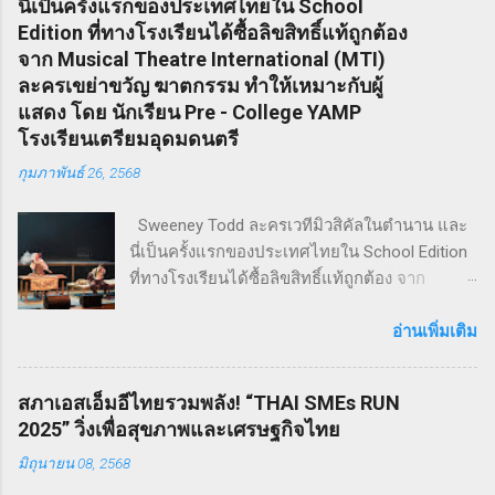
นี่เป็นครั้งแรกของประเทศไทยใน School
Edition ที่ทางโรงเรียนได้ซื้อลิขสิทธิ์แท้ถูกต้อง
จาก Musical Theatre International (MTI)
ละครเขย่าขวัญ ฆาตกรรม ทำให้เหมาะกับผู้
แสดง โดย นักเรียน Pre - College YAMP
โรงเรียนเตรียมอุดมดนตรี
กุมภาพันธ์ 26, 2568
Sweeney Todd ละครเวทีมิวสิคัลในตำนาน และ
นี่เป็นครั้งแรกของประเทศไทยใน School Edition
ที่ทางโรงเรียนได้ซื้อลิขสิทธิ์แท้ถูกต้อง จาก
Musical Theatre International (MTI) ละครเขย่า
ขวัญ ฆาตกรรม ทำให้เหมาะกับผู้แสดง โดย
อ่านเพิ่มเติม
นักเรียน Pre - College YAMP โรงเรียนเตรียมอุดม
ดนตรี วิทยาลัยดุริยางคศิลป์ มหาวิทยาลัยมหิดล
สภาเอสเอ็มอีไทยรวมพลัง! “THAI SMEs RUN
!! โดยเลือกเป็น School Edition ที่ลดบทให้ดู
2025” วิ่งเพื่อสุขภาพและเศรษฐกิจไทย
เหมาะสม แต่ยังคงไว้ซึ่งความเข้มข้น! กำกับการ
มิถุนายน 08, 2568
แสดงโดย ดำเกิง ฐิตะปิยะศักดิ์ หรือ คุณบิ๊ก
Sweeney Todd เป็นเรื่องราวในสมัยวิกตอเรียของ