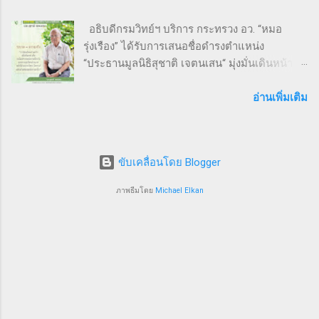
ร่วมทุกคนได้รับเสื้อวิ่งและเหรียญที่ระลึก พร้อม
อธิบดีกรมวิทย์ฯ บริการ กระทรวง อว. “หมอ
ลุ้นถ้วยรางวัล Overall สำหรับผู้เข้าเส้นชัยอันดับ
รุ่งเรือง” ได้รับการเสนอชื่อดำรงตำแหน่ง
ต้น ๆ นอกจากส่งเสริมสุขภาพ งานนี้ยังเป็นเวที
“ประธานมูลนิธิสุชาติ เจตนเสน“ มุ่งมั่นเดินหน้า
สำคัญสำหรับ การสร้างเครือข่ายธุรกิจ แลก
พัฒนาระบบสาธารณสุขและงานระบาดวิทยาภาค
เปลี่ยนมุมมอง และแสดงพลังความร่วมมือของ
สนามเพื่อป้องกันแก้ไขปัญหาสาธารณสุขไทย 9
อ่านเพิ่มเติม
SMEs ไทย ผู้นำและผู้สนับสนุนงานวิ่ง THAI SMEs
ธันวาคม 2567 จากการประชุมคณะกรรมการ
RUN งานนี้ได้รับเกียรติจากบุคคลสำคัญทั้งภาครัฐ
มูลนิธิสุชาติ เจตนเสน ซึ่งเป็นมูลนิธิที่มีชื่อเสียงใน
และเอกชน นำโดย คุณไชยวัฒน์ หาญสมวงศ์
ระดับชาติและนานาชาติได้ทำประโยชน์ในด้าน
ประธานกิตติมศั...
ขับเคลื่อนโดย Blogger
การเฝ้าระวังป้องกันควบคุมโรคโดยใช้พื้นฐานวิชา
ระบาดวิทยาภาคสนาม ซึ่งมีส่วนสำคัญให้ระบบ
ภาพธีมโดย
Michael Elkan
สุขภาพของประเทศไทยอยู่ในระดับ 1 ใน 5 ของ
โลก คณะกรรมการฯ มีมติเสนอชื่อนายแพทย์
รุ่งเรือง กิจผาติ อธิบดีกรมวิทยาศาสตร์บริการ
กระทรวงการอุดมศึกษาวิทยาศาสตร์วิจัยและ
นวัตกรรม อดีตศิษย์เก่าแพทย์ประจำบ้าน Inter
FETP สาขาระบาดวิทยาภาคสนาม ภายใต้ความ
ร่วมมือ ของกระทรวงสาธารณสุข องค์การอนามัย