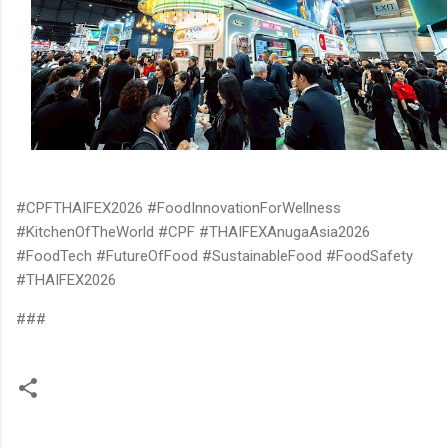
#CPFTHAIFEX2026 #FoodInnovationForWellness
#KitchenOfTheWorld #CPF #THAIFEXAnugaAsia2026
#FoodTech #FutureOfFood #SustainableFood #FoodSafety
#THAIFEX2026
###
ค