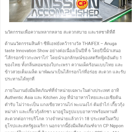
นวัตกรรมเพื่อความหลากหลาย สะดวกสบาย และรสชาติที่ดี
ด้านนวัตกรรมสินค้า ซีพีเอฟยังคว้ารางวัล THAIFEX – Anuga
taste Innovation Show อย่างต่อเนื่องเป็นปีที่ 6 โดยปีนี้นำเสนอ
‘ไส้กรอกข้าวกะเพราไก่’ โดยนำเอกลักษณ์ของสตรีทฟู้ดอันดับ 1
ของไทย ทั้งกลิ่นหอมของใบกะเพรา ความเผ็ดร้อนแบบไทย และ
ข้าวสวยเต็มเมล็ด มาพัฒนาเป็นไส้กรอกไก่ที่อร่อย สะดวก และรับ
ประทานได้ทุกที่
ภายในงานยังมีผลิตภัณฑ์ที่จำหน่ายเฉพาะในต่างประเทศ อาทิ
Authentic Asia และ Kitchen Joy ที่นำอาหารไทยและเอเชียต้น
ตำรับ ไม่ว่าจะเป็น แกงเขียวหวานไก่ พะแนงไก่ ต้มยำไก่ เกี๊ยวกุ้ง
หม่าล่า และเกี๊ยวกุ้งลักซา มาอยู่ในรูปแบบอาหารพร้อมทานที่
สะดวกต่อการบริโภค วางจำหน่ายแล้วกว่า 18 ประเทศในทวีป
ยุโรปและสหรัฐอเมริกา นอกจากนี้ยังมีผลิตภัณฑ์จาก CP Nippon