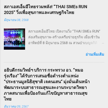
ดนตรี วิทยาลัยดุริยางคศิลป์ มหาวิทยาลัยมหิดล
สภาเอสเอ็มอีไทยรวมพลัง! “THAI SMEs RUN
!! โดยเลือกเป็น School Edition ที่ลดบทให้ดู
2025” วิ่งเพื่อสุขภาพและเศรษฐกิจไทย
เหมาะสม แต่ยังคงไว้ซึ่งความเข้มข้น! กำกับการ
มิถุนายน 08, 2568
แสดงโดย ดำเกิง ฐิตะปิยะศักดิ์ หรือ คุณบิ๊ก
Sweeney Todd เป็นเรื่องราวในสมัยวิกตอเรียของ
สภาเอสเอ็มอีไทย เปิดงานวิ่ง “THAI SMEs RUN”
ช่างตัดผมชาวอังกฤษ ที่สูญเสียภรรยาและลูกไป
ส่งเสริมสุขภาพ-สร้างเครือข่ายธุรกิจ เมื่อเช้าวัน
จนเกิดเป็นความแค้นที่นำไปสู่โศกอนาถตกรรม
อาทิตย์ที่ 8 มิถุนายน 2568 ณ สวนป่าเบญจกิติ
เลวร้ายในที่สุด โดยตัวละคร Sweeney Todd มีต้น
กรุงเทพฯ สภาวิสาหกิจขนาดกลางและขนาดย่อม
กำเนิดมาจากนวนิยาย สมัยวิกตอเรีย ที่ได้รับ
ไทย (สภาเอสเอ็มอีไทย) จัดงานวิ่งมินิมาราธอน
อ่านเพิ่มเติม
ความนิยมอย่างต่อเนื่อง ซึ่งรู้จักกันในชื่อ Penny
“THAI SMEs RUN” ครั้งที่ 1 เพื่อส่งเสริมสุขภาพ
Dreadfuls เรื่องราวที่ชื่อว่า The String of Pearls
กายและใจ สร้างแรงบันดาลใจ และเชื่อมโยงเครือ
ซึ่งได้รับการตีพิมพ์ในนิตยสารรายสัปดาห์ในช่วง
อธิบดีกรมวิทย์ฯ บริการ กระทรวง อว. “หมอ
ข่ายธุรกิจระหว่าง ผู้ประกอบการ SMEs และ
ฤดูหนาวของปี ค.ศ. 1846 – 1847 เรื่องราวของ
รุ่งเรือง” ได้รับการเสนอชื่อดำรงตำแหน่ง
ประชาชน ทั่วไป ภายใต้แนวคิด “We Go We
Sweeney Todd ยังเคยถูกนำไปดัดแปลงเป็น
“ประธานมูลนิธิสุชาติ เจตนเสน“ มุ่งมั่นเดินหน้า
Grow We Goal” ที่เน้นการก้าวไปข้างหน้า เติบโต
ภาพยนตร์เพลงด้วยชื่อเดียวกันในปี ค.ศ. 2007
พัฒนาระบบสาธารณสุขและงานระบาดวิทยา
อย่างมั่นคง และมุ่งสู่เป้าหมายร่วมกัน งานวิ่ง THAI
หรือ พ.ศ. 2550 ซึ่งกำกับโดย Timothy Walter
ภาคสนามเพื่อป้องกันแก้ไขปัญหาสาธารณสุข
SMEs RUN: สุขภาพดี เครือข่ายแน่น งานนี้เต็มไป
Burt...
ไทย
ด้วยความคึกคัก มีผู้เข้าร่วมทั้งประเภท Mini
ธันวาคม 09, 2567
Marathon (9 กม.) และ Fun Run (4.5 กม.) ผู้เข้า