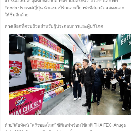
แบรนด์ใหม่ล่าสุดที่เกิดจากความร่วมมือระหว่าง CPF และ NH
Foods ประเทศญี่ปุ่น นำแฮมเบิร์กและเกี๊ยวซ่าชีสมาจัดแสดงและ
ให้ชิมอีกด้วย
ทางเลือกที่ครบถ้วนสำหรับผู้ประกอบการและผู้บริโภค
ด้วยวิสัยทัศน์ “ครัวของโลก” ซีพีเอฟพร้อมใช้เวที THAIFEX–Anuga