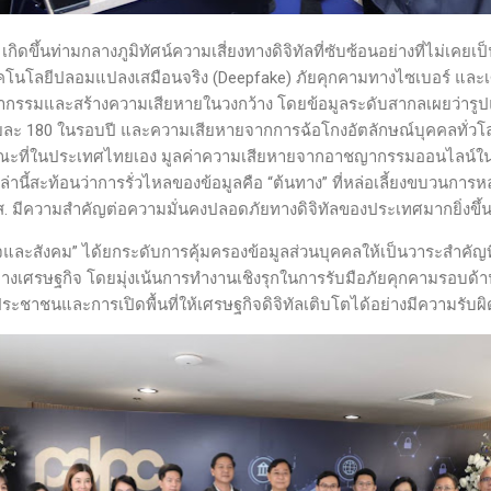
ส. เกิดขึ้นท่ามกลางภูมิทัศน์ความเสี่ยงทางดิจิทัลที่ซับซ้อนอย่างที่ไม่เคย
 เทคโนโลยีปลอมแปลงเสมือนจริง (Deepfake) ภัยคุกคามทางไซเบอร์ แล
ากรรมและสร้างความเสียหายในวงกว้าง โดยข้อมูลระดับสากลเผยว่ารูปแ
้อยละ 180 ในรอบปี และความเสียหายจากการฉ้อโกงอัตลักษณ์บุคคลทั่วโลก
ขณะที่ในประเทศไทยเอง มูลค่าความเสียหายจากอาชญากรรมออนไลน์ในช่
เหล่านี้สะท้อนว่าการรั่วไหลของข้อมูลคือ “ต้นทาง” ที่หล่อเลี้ยงขบวน
มีความสำคัญต่อความมั่นคงปลอดภัยทางดิจิทัลของประเทศมากยิ่งขึ้
จและสังคม” ได้ยกระดับการคุ้มครองข้อมูลส่วนบุคคลให้เป็นวาระสำคัญที่
เศรษฐกิจ โดยมุ่งเน้นการทำงานเชิงรุกในการรับมือภัยคุกคามรอบด้าน
ระชาชนและการเปิดพื้นที่ให้เศรษฐกิจดิจิทัลเติบโตได้อย่างมีความรับ