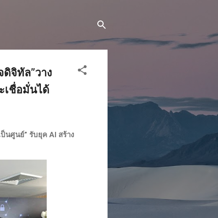
ดิจิทัล”วาง
เชื่อมั่นได้
็นศูนย์” รับยุค AI สร้าง