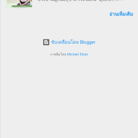
พัฒนาระบบสาธารณสุขและงานระบาดวิทยาภาค
เปลี่ยนมุมมอง และแสดงพลังความร่วมมือของ
สนามเพื่อป้องกันแก้ไขปัญหาสาธารณสุขไทย 9
อ่านเพิ่มเติม
SMEs ไทย ผู้นำและผู้สนับสนุนงานวิ่ง THAI SMEs
ธันวาคม 2567 จากการประชุมคณะกรรมการ
RUN งานนี้ได้รับเกียรติจากบุคคลสำคัญทั้งภาครัฐ
มูลนิธิสุชาติ เจตนเสน ซึ่งเป็นมูลนิธิที่มีชื่อเสียงใน
และเอกชน นำโดย คุณไชยวัฒน์ หาญสมวงศ์
ระดับชาติและนานาชาติได้ทำประโยชน์ในด้าน
ประธานกิตติมศั...
ขับเคลื่อนโดย Blogger
การเฝ้าระวังป้องกันควบคุมโรคโดยใช้พื้นฐานวิชา
ระบาดวิทยาภาคสนาม ซึ่งมีส่วนสำคัญให้ระบบ
ภาพธีมโดย
Michael Elkan
สุขภาพของประเทศไทยอยู่ในระดับ 1 ใน 5 ของ
โลก คณะกรรมการฯ มีมติเสนอชื่อนายแพทย์
รุ่งเรือง กิจผาติ อธิบดีกรมวิทยาศาสตร์บริการ
กระทรวงการอุดมศึกษาวิทยาศาสตร์วิจัยและ
นวัตกรรม อดีตศิษย์เก่าแพทย์ประจำบ้าน Inter
FETP สาขาระบาดวิทยาภาคสนาม ภายใต้ความ
ร่วมมือ ของกระทรวงสาธารณสุข องค์การอนามัย
โลก และ US CDC ประเทศสหรัฐอเมริกา ซึ่งมีผล
งานโดดเด่นเป็นที่ประจักษ์ พร้อมเสนอชื่อคณะ
กรรมการ ซึ่งเป็นบุคคลที่มีชื่อเสียง อุทิศตนให้กับ
งานระบาดวิทยาภาคสนามมาตลอดชีวิต ประกอบ