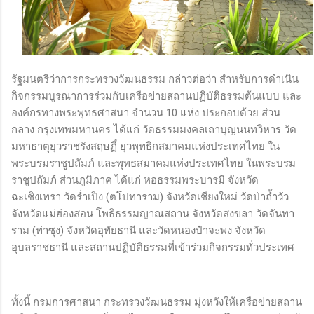
รัฐมนตรีว่าการกระทรวงวัฒนธรรม กล่าวต่อว่า สำหรับการดำเนิน
กิจกรรมบูรณาการร่วมกับเครือข่ายสถานปฏิบัติธรรมต้นแบบ และ
องค์กรทางพระพุทธศาสนา จำนวน 10 แห่ง ประกอบด้วย ส่วน
กลาง กรุงเทพมหานคร ได้แก่ วัดธรรมมงคลเถาบุญนนทวิหาร วัด
มหาธาตุยุวราชรังสฤษฏิ์ ยุวพุทธิกสมาคมแห่งประเทศไทย ใน
พระบรมราชูปถัมภ์ และพุทธสมาคมแห่งประเทศไทย ในพระบรม
ราชูปถัมภ์ ส่วนภูมิภาค ได้แก่ หอธรรมพระบารมี จังหวัด
ฉะเชิงเทรา วัดร่ำเปิง (ตโปทาราม) จังหวัดเชียงใหม่ วัดป่าถ้ำวัว
จังหวัดแม่ฮ่องสอน โพธิธรรมญาณสถาน จังหวัดสงขลา วัดจันทา
ราม (ท่าซุง) จังหวัดอุทัยธานี และวัดหนองป๋าจะพง จังหวัด
อุบลราชธานี และสถานปฏิบัติธรรมที่เข้าร่วมกิจกรรมทั่วประเทศ
ทั้งนี้ กรมการศาสนา กระทรวงวัฒนธรรม มุ่งหวังให้เครือข่ายสถาน