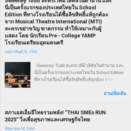
Sweeney Todd ละครเวทีมิวสิคัลในตำนาน และ
นี่เป็นครั้งแรกของประเทศไทยใน School
Edition ที่ทางโรงเรียนได้ซื้อลิขสิทธิ์แท้ถูกต้อง
จาก Musical Theatre International (MTI)
ละครเขย่าขวัญ ฆาตกรรม ทำให้เหมาะกับผู้
แสดง โดย นักเรียน Pre - College YAMP
โรงเรียนเตรียมอุดมดนตรี
กุมภาพันธ์ 26, 2568
Sweeney Todd ละครเวทีมิวสิคัลในตำนาน และ
นี่เป็นครั้งแรกของประเทศไทยใน School Edition
ที่ทางโรงเรียนได้ซื้อลิขสิทธิ์แท้ถูกต้อง จาก
Musical Theatre International (MTI) ละครเขย่า
ขวัญ ฆาตกรรม ทำให้เหมาะกับผู้แสดง โดย
อ่านเพิ่มเติม
นักเรียน Pre - College YAMP โรงเรียนเตรียมอุดม
ดนตรี วิทยาลัยดุริยางคศิลป์ มหาวิทยาลัยมหิดล
สภาเอสเอ็มอีไทยรวมพลัง! “THAI SMEs RUN
!! โดยเลือกเป็น School Edition ที่ลดบทให้ดู
2025” วิ่งเพื่อสุขภาพและเศรษฐกิจไทย
เหมาะสม แต่ยังคงไว้ซึ่งความเข้มข้น! กำกับการ
มิถุนายน 08, 2568
แสดงโดย ดำเกิง ฐิตะปิยะศักดิ์ หรือ คุณบิ๊ก