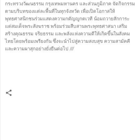
กระทรวงวัฒนธรรม กรุงเทพมหานคร และส่วนภูมิภาค จัดกิจกรรม
ตามบริบทของแต่ละพื้นที่ในทุกจังหวัด เพื่อเปิดโอกาสให้
พุทธศาสนิกชนร่วมแสดงความกตัญญูกตเวที น้อมถวายสักการะ
แด่สมเด็จพระสังฆราช พร้อมร่วมสืบสานพระพุทธศาสนา เสริม
สร้างคุณธรรม จริยธรรม และพลังแห่งความดีให้เกิดขึ้นในสังคม
ไทยโดยพร้อมเพรียงกัน ซึ่งจะนำไปสู่ความสงบสุข ความสามัคคี
และความผาสุกอย่างยั่งยืนต่อไป ///
ค
ว
า
ม