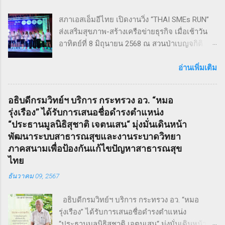
Sweeney Todd เป็นเรื่องราวในสมัยวิกตอเรียของ
สภาเอสเอ็มอีไทย เปิดงานวิ่ง “THAI SMEs RUN”
ช่างตัดผมชาวอังกฤษ ที่สูญเสียภรรยาและลูกไป
ส่งเสริมสุขภาพ-สร้างเครือข่ายธุรกิจ เมื่อเช้าวัน
จนเกิดเป็นความแค้นที่นำไปสู่โศกอนาถตกรรม
อาทิตย์ที่ 8 มิถุนายน 2568 ณ สวนป่าเบญจกิติ
เลวร้ายในที่สุด โดยตัวละคร Sweeney Todd มีต้น
กรุงเทพฯ สภาวิสาหกิจขนาดกลางและขนาดย่อม
กำเนิดมาจากนวนิยาย สมัยวิกตอเรีย ที่ได้รับ
ไทย (สภาเอสเอ็มอีไทย) จัดงานวิ่งมินิมาราธอน
อ่านเพิ่มเติม
ความนิยมอย่างต่อเนื่อง ซึ่งรู้จักกันในชื่อ Penny
“THAI SMEs RUN” ครั้งที่ 1 เพื่อส่งเสริมสุขภาพ
Dreadfuls เรื่องราวที่ชื่อว่า The String of Pearls
กายและใจ สร้างแรงบันดาลใจ และเชื่อมโยงเครือ
ซึ่งได้รับการตีพิมพ์ในนิตยสารรายสัปดาห์ในช่วง
อธิบดีกรมวิทย์ฯ บริการ กระทรวง อว. “หมอ
ข่ายธุรกิจระหว่าง ผู้ประกอบการ SMEs และ
ฤดูหนาวของปี ค.ศ. 1846 – 1847 เรื่องราวของ
รุ่งเรือง” ได้รับการเสนอชื่อดำรงตำแหน่ง
ประชาชน ทั่วไป ภายใต้แนวคิด “We Go We
Sweeney Todd ยังเคยถูกนำไปดัดแปลงเป็น
“ประธานมูลนิธิสุชาติ เจตนเสน“ มุ่งมั่นเดินหน้า
Grow We Goal” ที่เน้นการก้าวไปข้างหน้า เติบโต
ภาพยนตร์เพลงด้วยชื่อเดียวกันในปี ค.ศ. 2007
พัฒนาระบบสาธารณสุขและงานระบาดวิทยา
อย่างมั่นคง และมุ่งสู่เป้าหมายร่วมกัน งานวิ่ง THAI
หรือ พ.ศ. 2550 ซึ่งกำกับโดย Timothy Walter
ภาคสนามเพื่อป้องกันแก้ไขปัญหาสาธารณสุข
SMEs RUN: สุขภาพดี เครือข่ายแน่น งานนี้เต็มไป
Burt...
ไทย
ด้วยความคึกคัก มีผู้เข้าร่วมทั้งประเภท Mini
ธันวาคม 09, 2567
Marathon (9 กม.) และ Fun Run (4.5 กม.) ผู้เข้า
ร่วมทุกคนได้รับเสื้อวิ่งและเหรียญที่ระลึก พร้อม
อธิบดีกรมวิทย์ฯ บริการ กระทรวง อว. “หมอ
ลุ้นถ้วยรางวัล Overall สำหรับผู้เข้าเส้นชัยอันดับ
รุ่งเรือง” ได้รับการเสนอชื่อดำรงตำแหน่ง
ต้น ๆ นอกจากส่งเสริมสุขภาพ งานนี้ยังเป็นเวที
“ประธานมูลนิธิสุชาติ เจตนเสน“ มุ่งมั่นเดินหน้า
สำคัญสำหรับ การสร้างเครือข่ายธุรกิจ แลก