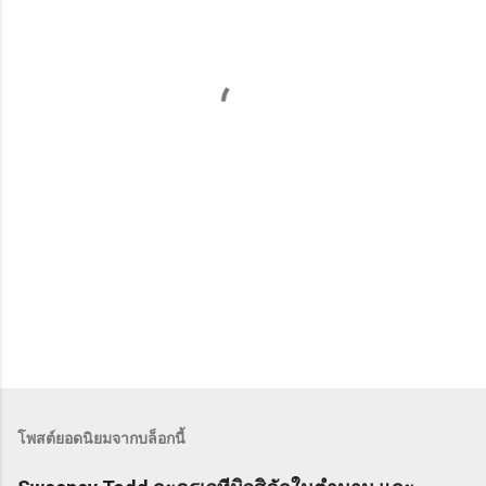
คิ
ด
เ
ห็
น
โพสต์ยอดนิยมจากบล็อกนี้