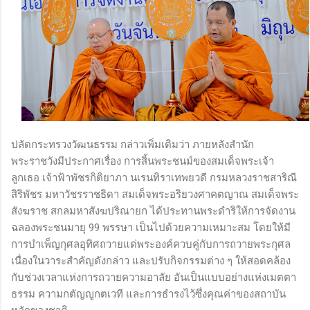
ปลัดกระทรวงวัฒนธรรม กล่าวเพิ่มเติมว่า ภายหลังสำนัก
พระราชวังมีประกาศเรื่อง การสิ้นพระชนม์ของสมเด็จพระเจ้า
ลูกเธอ เจ้าฟ้าพัชรกิติยาภา นเรนทิราเทพยวดี กรมหลวงราชสาริณี
สิริพัชร มหาวัชรราชธิดา สมเด็จพระอริยวงศาคตญาณ สมเด็จพระ
สังฆราช สกลมหาสังฆปริณายก ได้ประทานพระดำริให้การจัดงาน
ฉลองพระชนมายุ 99 พรรษา เป็นไปด้วยความเหมาะสม โดยให้มี
การบำเพ็ญกุศลอุทิศถวายแด่พระองค์ควบคู่กับการถวายพระกุศล
เนื่องในวาระสำคัญดังกล่าว และปรับกิจกรรมต่าง ๆ ให้สอดคล้อง
กับช่วงเวลาแห่งการถวายความอาลัย อันเป็นแบบอย่างแห่งเมตตา
ธรรม ความกตัญญูกตเวที และการธำรงไว้ซึ่งคุณค่าของสถาบัน