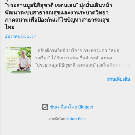
ประชาชน ทั่วไป ภายใต้แนวคิด “We Go We
Sweeney Todd ยังเคยถูกนำไปดัดแปลงเป็น
“ประธานมูลนิธิสุชาติ เจตนเสน“ มุ่งมั่นเดินหน้า
Grow We Goal” ที่เน้นการก้าวไปข้างหน้า เติบโต
ภาพยนตร์เพลงด้วยชื่อเดียวกันในปี ค.ศ. 2007
พัฒนาระบบสาธารณสุขและงานระบาดวิทยา
อย่างมั่นคง และมุ่งสู่เป้าหมายร่วมกัน งานวิ่ง THAI
หรือ พ.ศ. 2550 ซึ่งกำกับโดย Timothy Walter
ภาคสนามเพื่อป้องกันแก้ไขปัญหาสาธารณสุข
SMEs RUN: สุขภาพดี เครือข่ายแน่น งานนี้เต็มไป
Burt...
ไทย
ด้วยความคึกคัก มีผู้เข้าร่วมทั้งประเภท Mini
ธันวาคม 09, 2567
Marathon (9 กม.) และ Fun Run (4.5 กม.) ผู้เข้า
ร่วมทุกคนได้รับเสื้อวิ่งและเหรียญที่ระลึก พร้อม
อธิบดีกรมวิทย์ฯ บริการ กระทรวง อว. “หมอ
ลุ้นถ้วยรางวัล Overall สำหรับผู้เข้าเส้นชัยอันดับ
รุ่งเรือง” ได้รับการเสนอชื่อดำรงตำแหน่ง
ต้น ๆ นอกจากส่งเสริมสุขภาพ งานนี้ยังเป็นเวที
“ประธานมูลนิธิสุชาติ เจตนเสน“ มุ่งมั่นเดินหน้า
สำคัญสำหรับ การสร้างเครือข่ายธุรกิจ แลก
พัฒนาระบบสาธารณสุขและงานระบาดวิทยาภาค
เปลี่ยนมุมมอง และแสดงพลังความร่วมมือของ
สนามเพื่อป้องกันแก้ไขปัญหาสาธารณสุขไทย 9
อ่านเพิ่มเติม
SMEs ไทย ผู้นำและผู้สนับสนุนงานวิ่ง THAI SMEs
ธันวาคม 2567 จากการประชุมคณะกรรมการ
RUN งานนี้ได้รับเกียรติจากบุคคลสำคัญทั้งภาครัฐ
มูลนิธิสุชาติ เจตนเสน ซึ่งเป็นมูลนิธิที่มีชื่อเสียงใน
และเอกชน นำโดย คุณไชยวัฒน์ หาญสมวงศ์
ระดับชาติและนานาชาติได้ทำประโยชน์ในด้าน
ประธานกิตติมศั...
ขับเคลื่อนโดย Blogger
การเฝ้าระวังป้องกันควบคุมโรคโดยใช้พื้นฐานวิชา
ระบาดวิทยาภาคสนาม ซึ่งมีส่วนสำคัญให้ระบบ
ภาพธีมโดย
Michael Elkan
สุขภาพของประเทศไทยอยู่ในระดับ 1 ใน 5 ของ
โลก คณะกรรมการฯ มีมติเสนอชื่อนายแพทย์