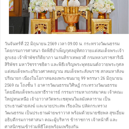
วันจันทร์ที่ 22 มิถุนายน 2569 เวลา 09.00 น. กระทรวงวัฒนธรรม
โดยกรมการศาสนา จัดพิธีบำเพ็ญกุศลอุทิศถวายแด่สมเด็จพระเจ้า
ลูกเธอ เจ้าฟ้าพัชรกิติยาภา นเรนทิราเทพยวดี กรมหลวงราชสาริณี
สิริพัชร มหาวัชรราชธิดา และพิธีเจริญพระพุทธมนต์ถวายพระกุศล
แด่สมเด็จพระอริยวงศาคตญาณ สมเด็จพระสังฆราช สกลมหาสังฆ
ปริณายก เนื่องในโอกาสฉลองพระชนมายุ 99 พรรษา 26 มิถุนายน
2569 ณ โถงชั้น 1 อาคารวัฒนธรรมวิศิษฏ์ กระทรวงวัฒนธรรม
โดยมีสมเด็จพระมหาธีราจารย์ กรรมการมหาเถรสมาคม เจ้าคณะ
ใหญ่หนเหนือ เจ้าอาวาสวัดพระเชตุพนวิมลมังคลาราม เป็น
ประธานฝ่ายสงฆ์ และนายประสพ เรียงเงิน ปลัดกระทรวง
วัฒนธรรม เป็นประธานฝ่ายฆราวาส พร้อมด้วยนายชัยพล สุขเอี่ยม
อธิบดีกรมการศาสนา คณะผู้บริหาร ข้าราชการ เจ้าหน้าที่ และ
ศาสนิกชนเข้าร่วมพิธีโดยพร้อมเพรียงกัน