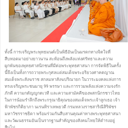
ทั้งนี้ การเจริญพระพุทธมนต์เป็นพิธีอันเป็นมรดกทางจิตใจที่
สืบทอดมาอย่างยาวนาน สะท้อนถึงพลังแห่งศรัทธาและความ
ผูกพันของพุทธศาสนิกชนที่มีต่อพระพุทธศาสนา การจัดพิธีในครั้ง
นี้จึงเป็นทั้งการถวายพระกุศลแด่สมเด็จพระอริยวงศาคตญาณ
สมเด็จพระสังฆราช สกลมหาสังฆปริณายก ในวาระมงคลแห่งการ
ทรงเจริญพระชนมายุ 99 พรรษา และการรวมพลังแห่งความจงรัก
ภักดี ความกตัญญูกตเวที และความสามัคคีของพสกนิกรชาวไทย
ในการน้อมรำลึกถึงพระกรุณาธิคุณของสมเด็จพระเจ้าลูกเธอ เจ้า
ฟ้าพัชรกิติยาภา นเรนทิราเทพยวดี กรมหลวงราชสาริณีสิริพัชร
มหาวัชรราชธิดา พร้อมร่วมกันสืบสานคุณค่าทางพระพุทธศาสนา
และวัฒนธรรมอันเป็นรากฐานสำคัญของสังคมไทยให้ดำรงอยู่
สืบไป