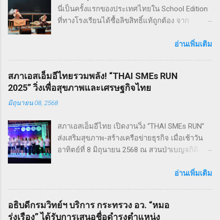
นี่เป็นครั้งแรกของประเทศไทยใน School Edition
ที่ทางโรงเรียนได้ซื้อลิขสิทธิ์แท้ถูกต้อง จาก
Musical Theatre International (MTI) ละครเขย่า
ขวัญ ฆาตกรรม ทำให้เหมาะกับผู้แสดง โดย
อ่านเพิ่มเติม
นักเรียน Pre - College YAMP โรงเรียนเตรียมอุดม
ดนตรี วิทยาลัยดุริยางคศิลป์ มหาวิทยาลัยมหิดล
สภาเอสเอ็มอีไทยรวมพลัง! “THAI SMEs RUN
!! โดยเลือกเป็น School Edition ที่ลดบทให้ดู
2025” วิ่งเพื่อสุขภาพและเศรษฐกิจไทย
เหมาะสม แต่ยังคงไว้ซึ่งความเข้มข้น! กำกับการ
มิถุนายน 08, 2568
แสดงโดย ดำเกิง ฐิตะปิยะศักดิ์ หรือ คุณบิ๊ก
Sweeney Todd เป็นเรื่องราวในสมัยวิกตอเรียของ
สภาเอสเอ็มอีไทย เปิดงานวิ่ง “THAI SMEs RUN”
ช่างตัดผมชาวอังกฤษ ที่สูญเสียภรรยาและลูกไป
ส่งเสริมสุขภาพ-สร้างเครือข่ายธุรกิจ เมื่อเช้าวัน
จนเกิดเป็นความแค้นที่นำไปสู่โศกอนาถตกรรม
อาทิตย์ที่ 8 มิถุนายน 2568 ณ สวนป่าเบญจกิติ
เลวร้ายในที่สุด โดยตัวละคร Sweeney Todd มีต้น
กรุงเทพฯ สภาวิสาหกิจขนาดกลางและขนาดย่อม
กำเนิดมาจากนวนิยาย สมัยวิกตอเรีย ที่ได้รับ
ไทย (สภาเอสเอ็มอีไทย) จัดงานวิ่งมินิมาราธอน
อ่านเพิ่มเติม
ความนิยมอย่างต่อเนื่อง ซึ่งรู้จักกันในชื่อ Penny
“THAI SMEs RUN” ครั้งที่ 1 เพื่อส่งเสริมสุขภาพ
Dreadfuls เรื่องราวที่ชื่อว่า The String of Pearls
กายและใจ สร้างแรงบันดาลใจ และเชื่อมโยงเครือ
ซึ่งได้รับการตีพิมพ์ในนิตยสารรายสัปดาห์ในช่วง
อธิบดีกรมวิทย์ฯ บริการ กระทรวง อว. “หมอ
ข่ายธุรกิจระหว่าง ผู้ประกอบการ SMEs และ
ฤดูหนาวของปี ค.ศ. 1846 – 1847 เรื่องราวของ
รุ่งเรือง” ได้รับการเสนอชื่อดำรงตำแหน่ง