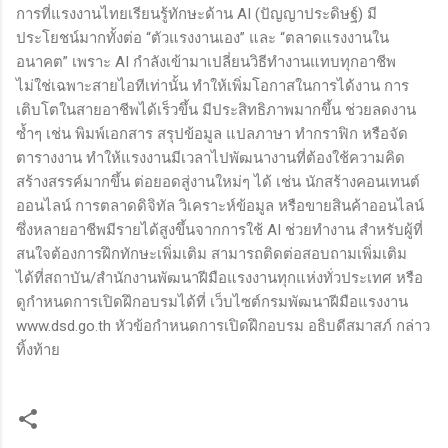
การที่แรงงานไทยเรียนรู้ทักษะด้าน AI (ปัญญาประดิษฐ์) มี
ประโยชน์มากทั้งต่อ “ตัวแรงงานเอง” และ “ตลาดแรงงานใน
อนาคต” เพราะ AI กำลังเข้ามาเปลี่ยนวิธีทำงานแทบทุกอาชีพ
ไม่ใช่เฉพาะสายไอทีเท่านั้น ทำให้เพิ่มโอกาสในการได้งาน การ
เติบโตในสายอาชีพได้เร็วขึ้น มีประสิทธิภาพมากขึ้น ช่วยลดงาน
ซ้ำๆ เช่น พิมพ์เอกสาร สรุปข้อมูล แปลภาษา ทำกราฟิก หรือจัด
ตารางงาน ทำให้แรงงานมีเวลาไปพัฒนางานที่ต้องใช้ความคิด
สร้างสรรค์มากขึ้น ต่อยอดสู่งานใหม่ๆ ได้ เช่น นักสร้างคอนเทนต์
ออนไลน์ การตลาดดิจิทัล วิเคราะห์ข้อมูล หรือขายสินค้าออนไลน์
ซึ่งหลายอาชีพมีรายได้สูงขึ้นจากการใช้ AI ช่วยทำงาน สำหรับผู้ที่
สนใจต้องการฝึกทักษะเพิ่มเติม สามารถติดต่อสอบถามเพิ่มเติม
ได้ที่สถาบัน/สำนักงานพัฒนาฝีมือแรงงานทุกแห่งทั่วประเทศ หรือ
ดูกำหนดการเปิดฝึกอบรมได้ที่ เว็บไซต์กรมพัฒนาฝีมือแรงงาน
www.dsd.go.th หัวข้อกำหนดการเปิดฝึกอบรม อธิบดีสมาสภ์ กล่าว
ทิ้งท้าย