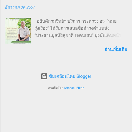
ด้วยความคึกคัก มีผู้เข้าร่วมทั้งประเภท Mini
ธันวาคม 09, 2567
Marathon (9 กม.) และ Fun Run (4.5 กม.) ผู้เข้า
ร่วมทุกคนได้รับเสื้อวิ่งและเหรียญที่ระลึก พร้อม
อธิบดีกรมวิทย์ฯ บริการ กระทรวง อว. “หมอ
ลุ้นถ้วยรางวัล Overall สำหรับผู้เข้าเส้นชัยอันดับ
รุ่งเรือง” ได้รับการเสนอชื่อดำรงตำแหน่ง
ต้น ๆ นอกจากส่งเสริมสุขภาพ งานนี้ยังเป็นเวที
“ประธานมูลนิธิสุชาติ เจตนเสน“ มุ่งมั่นเดินหน้า
สำคัญสำหรับ การสร้างเครือข่ายธุรกิจ แลก
พัฒนาระบบสาธารณสุขและงานระบาดวิทยาภาค
เปลี่ยนมุมมอง และแสดงพลังความร่วมมือของ
สนามเพื่อป้องกันแก้ไขปัญหาสาธารณสุขไทย 9
อ่านเพิ่มเติม
SMEs ไทย ผู้นำและผู้สนับสนุนงานวิ่ง THAI SMEs
ธันวาคม 2567 จากการประชุมคณะกรรมการ
RUN งานนี้ได้รับเกียรติจากบุคคลสำคัญทั้งภาครัฐ
มูลนิธิสุชาติ เจตนเสน ซึ่งเป็นมูลนิธิที่มีชื่อเสียงใน
และเอกชน นำโดย คุณไชยวัฒน์ หาญสมวงศ์
ระดับชาติและนานาชาติได้ทำประโยชน์ในด้าน
ประธานกิตติมศั...
ขับเคลื่อนโดย Blogger
การเฝ้าระวังป้องกันควบคุมโรคโดยใช้พื้นฐานวิชา
ระบาดวิทยาภาคสนาม ซึ่งมีส่วนสำคัญให้ระบบ
ภาพธีมโดย
Michael Elkan
สุขภาพของประเทศไทยอยู่ในระดับ 1 ใน 5 ของ
โลก คณะกรรมการฯ มีมติเสนอชื่อนายแพทย์
รุ่งเรือง กิจผาติ อธิบดีกรมวิทยาศาสตร์บริการ
กระทรวงการอุดมศึกษาวิทยาศาสตร์วิจัยและ
นวัตกรรม อดีตศิษย์เก่าแพทย์ประจำบ้าน Inter
FETP สาขาระบาดวิทยาภาคสนาม ภายใต้ความ