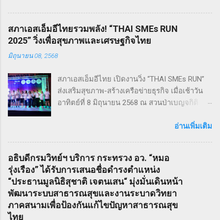
นักเรียน Pre - College YAMP โรงเรียนเตรียมอุดม
ดนตรี วิทยาลัยดุริยางคศิลป์ มหาวิทยาลัยมหิดล
สภาเอสเอ็มอีไทยรวมพลัง! “THAI SMEs RUN
!! โดยเลือกเป็น School Edition ที่ลดบทให้ดู
2025” วิ่งเพื่อสุขภาพและเศรษฐกิจไทย
เหมาะสม แต่ยังคงไว้ซึ่งความเข้มข้น! กำกับการ
มิถุนายน 08, 2568
แสดงโดย ดำเกิง ฐิตะปิยะศักดิ์ หรือ คุณบิ๊ก
Sweeney Todd เป็นเรื่องราวในสมัยวิกตอเรียของ
สภาเอสเอ็มอีไทย เปิดงานวิ่ง “THAI SMEs RUN”
ช่างตัดผมชาวอังกฤษ ที่สูญเสียภรรยาและลูกไป
ส่งเสริมสุขภาพ-สร้างเครือข่ายธุรกิจ เมื่อเช้าวัน
จนเกิดเป็นความแค้นที่นำไปสู่โศกอนาถตกรรม
อาทิตย์ที่ 8 มิถุนายน 2568 ณ สวนป่าเบญจกิติ
เลวร้ายในที่สุด โดยตัวละคร Sweeney Todd มีต้น
กรุงเทพฯ สภาวิสาหกิจขนาดกลางและขนาดย่อม
กำเนิดมาจากนวนิยาย สมัยวิกตอเรีย ที่ได้รับ
ไทย (สภาเอสเอ็มอีไทย) จัดงานวิ่งมินิมาราธอน
อ่านเพิ่มเติม
ความนิยมอย่างต่อเนื่อง ซึ่งรู้จักกันในชื่อ Penny
“THAI SMEs RUN” ครั้งที่ 1 เพื่อส่งเสริมสุขภาพ
Dreadfuls เรื่องราวที่ชื่อว่า The String of Pearls
กายและใจ สร้างแรงบันดาลใจ และเชื่อมโยงเครือ
ซึ่งได้รับการตีพิมพ์ในนิตยสารรายสัปดาห์ในช่วง
อธิบดีกรมวิทย์ฯ บริการ กระทรวง อว. “หมอ
ข่ายธุรกิจระหว่าง ผู้ประกอบการ SMEs และ
ฤดูหนาวของปี ค.ศ. 1846 – 1847 เรื่องราวของ
รุ่งเรือง” ได้รับการเสนอชื่อดำรงตำแหน่ง
ประชาชน ทั่วไป ภายใต้แนวคิด “We Go We
Sweeney Todd ยังเคยถูกนำไปดัดแปลงเป็น
“ประธานมูลนิธิสุชาติ เจตนเสน“ มุ่งมั่นเดินหน้า
Grow We Goal” ที่เน้นการก้าวไปข้างหน้า เติบโต
ภาพยนตร์เพลงด้วยชื่อเดียวกันในปี ค.ศ. 2007
พัฒนาระบบสาธารณสุขและงานระบาดวิทยา
อย่างมั่นคง และมุ่งสู่เป้าหมายร่วมกัน งานวิ่ง THAI
หรือ พ.ศ. 2550 ซึ่งกำกับโดย Timothy Walter
ภาคสนามเพื่อป้องกันแก้ไขปัญหาสาธารณสุข
SMEs RUN: สุขภาพดี เครือข่ายแน่น งานนี้เต็มไป
Burt...
ไทย