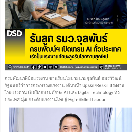
กรมพัฒนาฝีมือแรงงาน ขานรับนโยบายนายจุลพันธ์ อมรวิวัฒน์
รัฐมนตรีว่าการกระทรวงแรงงาน เดินหน้า Upskill/Reskill แรงงาน
ไทยเร่งด่วน เปิดฝึกอบรมทักษะ AI และ Digital Technology ทั่ว
ประเทศ มุ่งยกระดับแรงงานไทยสู่ High-Skilled Labour