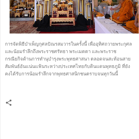
การจัดพิธีบำเพ็ญกุศลปัณรสมวารในครั้งนี้ เพื่ออุทิศถวายพระกุศล
และน้อมรำลึกถึงพระราชศรัทธา พระเมตตา และพระราช
กรณียกิจด้านการทำนุบำรุงพระพุทธศาสนา ตลอดจนสะท้อนสาย
สัมพันธ์อันแน่นแฟ้นระหว่างประเทศไทยกับดินแดนพุทธภูมิ ที่ยัง
คงได้รับการน้อมรำลึกจากพุทธศาสนิกชนตราบจนทุกวันนี้
ค
ว
า