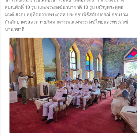
สมณศักดิ์ 10 รูป และพระสงฆ์นานาชาติ 10 รูป เจริญพระพุทธ
มนต์ สวดบทอุทิศถวายพระกุศล ประกอบพิธีสดับปกรณ์ ก่อนร่วม
กันตักบาตรและถวายภัตตาหารเพลแด่พระสงฆ์ไทยและพระสงฆ์
นานาชาติ