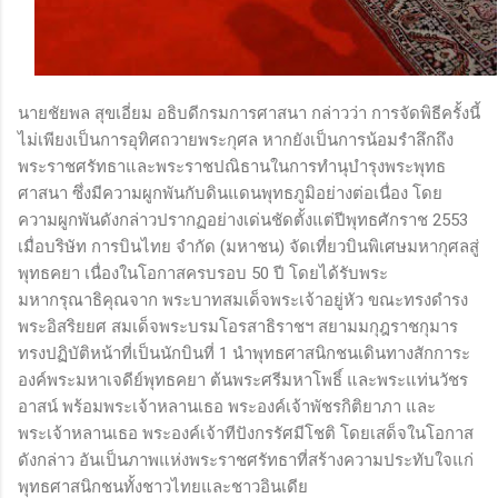
นายชัยพล สุขเอี่ยม อธิบดีกรมการศาสนา กล่าวว่า การจัดพิธีครั้งนี้
ไม่เพียงเป็นการอุทิศถวายพระกุศล หากยังเป็นการน้อมรำลึกถึง
พระราชศรัทธาและพระราชปณิธานในการทำนุบำรุงพระพุทธ
ศาสนา ซึ่งมีความผูกพันกับดินแดนพุทธภูมิอย่างต่อเนื่อง โดย
ความผูกพันดังกล่าวปรากฏอย่างเด่นชัดตั้งแต่ปีพุทธศักราช 2553
เมื่อบริษัท การบินไทย จำกัด (มหาชน) จัดเที่ยวบินพิเศษมหากุศลสู่
พุทธคยา เนื่องในโอกาสครบรอบ 50 ปี โดยได้รับพระ
มหากรุณาธิคุณจาก พระบาทสมเด็จพระเจ้าอยู่หัว ขณะทรงดำรง
พระอิสริยยศ สมเด็จพระบรมโอรสาธิราชฯ สยามมกุฎราชกุมาร
ทรงปฏิบัติหน้าที่เป็นนักบินที่ 1 นำพุทธศาสนิกชนเดินทางสักการะ
องค์พระมหาเจดีย์พุทธคยา ต้นพระศรีมหาโพธิ์ และพระแท่นวัชร
อาสน์ พร้อมพระเจ้าหลานเธอ พระองค์เจ้าพัชรกิติยาภา และ
พระเจ้าหลานเธอ พระองค์เจ้าทีปังกรรัศมีโชติ โดยเสด็จในโอกาส
ดังกล่าว อันเป็นภาพแห่งพระราชศรัทธาที่สร้างความประทับใจแก่
พุทธศาสนิกชนทั้งชาวไทยและชาวอินเดีย