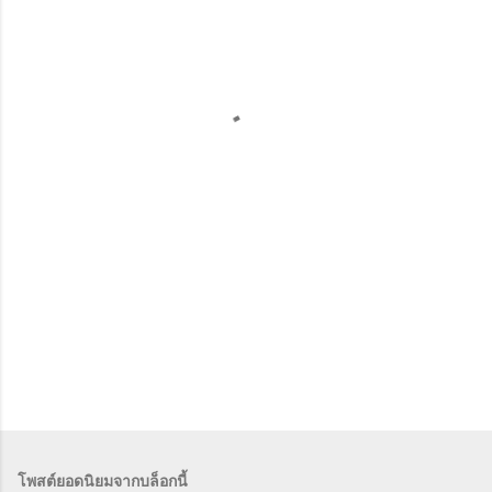
ม
คิ
ด
เ
ห็
น
โพสต์ยอดนิยมจากบล็อกนี้