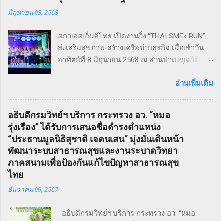
เหมาะสม แต่ยังคงไว้ซึ่งความเข้มข้น! กำกับการ
มิถุนายน 08, 2568
แสดงโดย ดำเกิง ฐิตะปิยะศักดิ์ หรือ คุณบิ๊ก
Sweeney Todd เป็นเรื่องราวในสมัยวิกตอเรียของ
สภาเอสเอ็มอีไทย เปิดงานวิ่ง “THAI SMEs RUN”
ช่างตัดผมชาวอังกฤษ ที่สูญเสียภรรยาและลูกไป
ส่งเสริมสุขภาพ-สร้างเครือข่ายธุรกิจ เมื่อเช้าวัน
จนเกิดเป็นความแค้นที่นำไปสู่โศกอนาถตกรรม
อาทิตย์ที่ 8 มิถุนายน 2568 ณ สวนป่าเบญจกิติ
เลวร้ายในที่สุด โดยตัวละคร Sweeney Todd มีต้น
กรุงเทพฯ สภาวิสาหกิจขนาดกลางและขนาดย่อม
กำเนิดมาจากนวนิยาย สมัยวิกตอเรีย ที่ได้รับ
ไทย (สภาเอสเอ็มอีไทย) จัดงานวิ่งมินิมาราธอน
อ่านเพิ่มเติม
ความนิยมอย่างต่อเนื่อง ซึ่งรู้จักกันในชื่อ Penny
“THAI SMEs RUN” ครั้งที่ 1 เพื่อส่งเสริมสุขภาพ
Dreadfuls เรื่องราวที่ชื่อว่า The String of Pearls
กายและใจ สร้างแรงบันดาลใจ และเชื่อมโยงเครือ
ซึ่งได้รับการตีพิมพ์ในนิตยสารรายสัปดาห์ในช่วง
อธิบดีกรมวิทย์ฯ บริการ กระทรวง อว. “หมอ
ข่ายธุรกิจระหว่าง ผู้ประกอบการ SMEs และ
ฤดูหนาวของปี ค.ศ. 1846 – 1847 เรื่องราวของ
รุ่งเรือง” ได้รับการเสนอชื่อดำรงตำแหน่ง
ประชาชน ทั่วไป ภายใต้แนวคิด “We Go We
Sweeney Todd ยังเคยถูกนำไปดัดแปลงเป็น
“ประธานมูลนิธิสุชาติ เจตนเสน“ มุ่งมั่นเดินหน้า
Grow We Goal” ที่เน้นการก้าวไปข้างหน้า เติบโต
ภาพยนตร์เพลงด้วยชื่อเดียวกันในปี ค.ศ. 2007
พัฒนาระบบสาธารณสุขและงานระบาดวิทยา
อย่างมั่นคง และมุ่งสู่เป้าหมายร่วมกัน งานวิ่ง THAI
หรือ พ.ศ. 2550 ซึ่งกำกับโดย Timothy Walter
ภาคสนามเพื่อป้องกันแก้ไขปัญหาสาธารณสุข
SMEs RUN: สุขภาพดี เครือข่ายแน่น งานนี้เต็มไป
Burt...
ไทย
ด้วยความคึกคัก มีผู้เข้าร่วมทั้งประเภท Mini
ธันวาคม 09, 2567
Marathon (9 กม.) และ Fun Run (4.5 กม.) ผู้เข้า
ร่วมทุกคนได้รับเสื้อวิ่งและเหรียญที่ระลึก พร้อม
อธิบดีกรมวิทย์ฯ บริการ กระทรวง อว. “หมอ
ลุ้นถ้วยรางวัล Overall สำหรับผู้เข้าเส้นชัยอันดับ