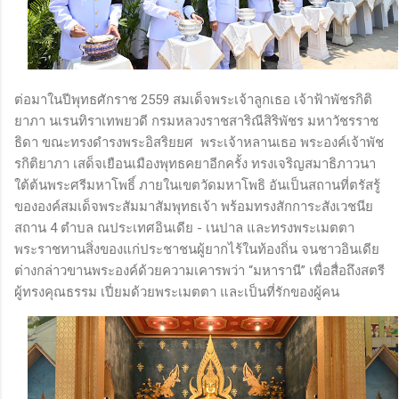
ต่อมาในปีพุทธศักราช 2559 สมเด็จพระเจ้าลูกเธอ เจ้าฟ้าพัชรกิติ
ยาภา นเรนทิราเทพยวดี กรมหลวงราชสาริณีสิริพัชร มหาวัชรราช
ธิดา ขณะทรงดำรงพระอิสริยยศ พระเจ้าหลานเธอ พระองค์เจ้าพัช
รกิติยาภา เสด็จเยือนเมืองพุทธคยาอีกครั้ง ทรงเจริญสมาธิภาวนา
ใต้ต้นพระศรีมหาโพธิ์ ภายในเขตวัดมหาโพธิ อันเป็นสถานที่ตรัสรู้
ขององค์สมเด็จพระสัมมาสัมพุทธเจ้า พร้อมทรงสักการะสังเวชนีย
สถาน 4 ตำบล ณประเทศอินเดีย - เนปาล และทรงพระเมตตา
พระราชทานสิ่งของแก่ประชาชนผู้ยากไร้ในท้องถิ่น จนชาวอินเดีย
ต่างกล่าวขานพระองค์ด้วยความเคารพว่า “มหารานี” เพื่อสื่อถึงสตรี
ผู้ทรงคุณธรรม เปี่ยมด้วยพระเมตตา และเป็นที่รักของผู้คน