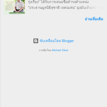
รุ่งเรือง” ได้รับการเสนอชื่อดำรงตำแหน่ง
ต้น ๆ นอกจากส่งเสริมสุขภาพ งานนี้ยังเป็นเวที
“ประธานมูลนิธิสุชาติ เจตนเสน“ มุ่งมั่นเดินหน้า
สำคัญสำหรับ การสร้างเครือข่ายธุรกิจ แลก
พัฒนาระบบสาธารณสุขและงานระบาดวิทยาภาค
เปลี่ยนมุมมอง และแสดงพลังความร่วมมือของ
สนามเพื่อป้องกันแก้ไขปัญหาสาธารณสุขไทย 9
อ่านเพิ่มเติม
SMEs ไทย ผู้นำและผู้สนับสนุนงานวิ่ง THAI SMEs
ธันวาคม 2567 จากการประชุมคณะกรรมการ
RUN งานนี้ได้รับเกียรติจากบุคคลสำคัญทั้งภาครัฐ
มูลนิธิสุชาติ เจตนเสน ซึ่งเป็นมูลนิธิที่มีชื่อเสียงใน
และเอกชน นำโดย คุณไชยวัฒน์ หาญสมวงศ์
ระดับชาติและนานาชาติได้ทำประโยชน์ในด้าน
ประธานกิตติมศั...
ขับเคลื่อนโดย Blogger
การเฝ้าระวังป้องกันควบคุมโรคโดยใช้พื้นฐานวิชา
ระบาดวิทยาภาคสนาม ซึ่งมีส่วนสำคัญให้ระบบ
ภาพธีมโดย
Michael Elkan
สุขภาพของประเทศไทยอยู่ในระดับ 1 ใน 5 ของ
โลก คณะกรรมการฯ มีมติเสนอชื่อนายแพทย์
รุ่งเรือง กิจผาติ อธิบดีกรมวิทยาศาสตร์บริการ
กระทรวงการอุดมศึกษาวิทยาศาสตร์วิจัยและ
นวัตกรรม อดีตศิษย์เก่าแพทย์ประจำบ้าน Inter
FETP สาขาระบาดวิทยาภาคสนาม ภายใต้ความ
ร่วมมือ ของกระทรวงสาธารณสุข องค์การอนามัย
โลก และ US CDC ประเทศสหรัฐอเมริกา ซึ่งมีผล
งานโดดเด่นเป็นที่ประจักษ์ พร้อมเสนอชื่อคณะ
กรรมการ ซึ่งเป็นบุคคลที่มีชื่อเสียง อุทิศตนให้กับ