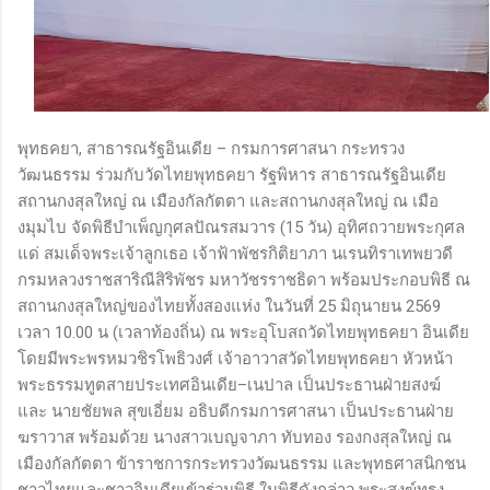
พุทธคยา, สาธารณรัฐอินเดีย – กรมการศาสนา กระทรวง
วัฒนธรรม ร่วมกับวัดไทยพุทธคยา รัฐพิหาร สาธารณรัฐอินเดีย
สถานกงสุลใหญ่ ณ เมืองกัลกัตตา และสถานกงสุลใหญ่ ณ เมือ
งมุมไบ จัดพิธีบำเพ็ญกุศลปัณรสมวาร (15 วัน) อุทิศถวายพระกุศล
แด่ สมเด็จพระเจ้าลูกเธอ เจ้าฟ้าพัชรกิติยาภา นเรนทิราเทพยวดี
กรมหลวงราชสาริณีสิริพัชร มหาวัชรราชธิดา พร้อมประกอบพิธี ณ
สถานกงสุลใหญ่ของไทยทั้งสองแห่ง ในวันที่ 25 มิถุนายน 2569
เวลา 10.00 น (เวลาท้องถิ่น) ณ พระอุโบสถวัดไทยพุทธคยา อินเดีย
โดยมีพระพรหมวชิรโพธิวงศ์ เจ้าอาวาสวัดไทยพุทธคยา หัวหน้า
พระธรรมทูตสายประเทศอินเดีย–เนปาล เป็นประธานฝ่ายสงฆ์
และ นายชัยพล สุขเอี่ยม อธิบดีกรมการศาสนา เป็นประธานฝ่าย
ฆราวาส พร้อมด้วย นางสาวเบญจาภา ทับทอง รองกงสุลใหญ่ ณ
เมืองกัลกัตตา ข้าราชการกระทรวงวัฒนธรรม และพุทธศาสนิกชน
ชาวไทยและชาวอินเดียเข้าร่วมพิธี ในพิธีดังกล่าว พระสงฆ์ทรง