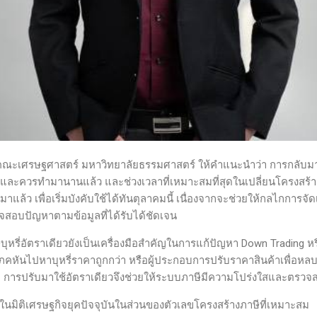
คณะเศรษฐศาสตร์ มหาวิทยาลัยธรรมศาสตร์ ให้คำแนะนำว่า การกลับมาใช้
ุดและควรทำมานานแล้ว และช่วงเวลาที่เหมาะสมที่สุดในเปลี่ยนโครงสร้างค
มาแล้ว เพื่อเริ่มบังคับใช้ได้ทันตุลาคมนี้ เนื่องจากจะช่วยให้กลไกการจั
อบปัญหาตามข้อมูลที่ได้รับได้ชัดเจน
ี่อัตราเดียวยังเป็นเครื่องมือสำคัญในการแก้ปัญหา Down Trading ห
โภคหันไปหาบุหรี่ราคาถูกกว่า หรือผู้ประกอบการปรับราคาสินค้าเพื่อหลบเลี่
าก การปรับมาใช้อัตราเดียวจึงช่วยให้ระบบภาษีมีความโปร่งใสและตรวจส
ุดในมิติเศรษฐกิจยุคปัจจุบันในส่วนของตัวเลขโครงสร้างภาษีที่เหมาะสม