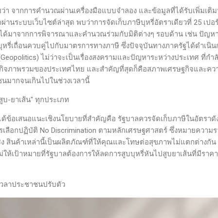
ากการคำนวณผ่านเครื่องมือแบบจำลอง และข้อมูลที่ได้รับเพิ่มเติมหลัง
ผ่านระบบเว็บไซต์ล่าสุด พบว่าการจัดเก็บภาษีบุหรี่อัตราเดียวที่ 25 เปอร์เซ
้ได้มาจากการพิจารณาและคำนวณร่วมกับมิติต่างๆ รอบด้าน เช่น ปัญหาบุ
ี่เถื่อนควบคู่ไปกับมาตรการทางภาษี ซึ่งปัจจุบันทางภาครัฐได้ดำเนิน
 (Geopolitics) ไม่ว่าจะเป็นเรื่องสงครามและปัญหาระหว่างประเทศ ที่ก
ิจภาพรวมของประเทศไทย และสำคัญที่สุดก็คือสภาพเศรษฐกิจและความเ
ชนมากจนเกินไปในช่วงเวลานี้
สูบ-ยาเส้น" ทุกประเภท
ได้ข้อเสนอแนะเชิงนโยบายที่สำคัญคือ รัฐบาลควรจัดเก็บภาษีในอัตราดัง
รเลือกปฏิบัติ No Discrimination ตามหลักเศรษฐศาสตร์ ซึ่งหมายความร
ิง สินค้าเหล่านี้เป็นผลิตภัณฑ์ที่ให้คุณและโทษต่อสุขภาพไม่แตกต่างก
กันไม่ให้เป้าหมายที่รัฐบาลต้องการให้ลดการสูบบุหรี่หันไปสูบยาเส้นที่มีรา
่วงหน้าและให้เวลาประชาชนปร