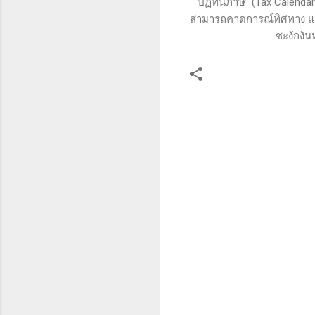
“ปฏิทินภาษี” (Tax Calenda
สามารถคาดการณ์ทิศทาง และ
ชะงักงั
ค
ว
า
ม
คิ
ด
เ
ห็
น