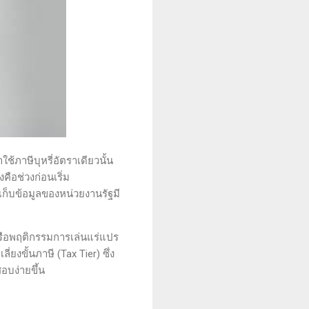
ภาษีบุหรี่อัตราเดียวนั้น
ือช่วงก่อนเริ่ม
ดเก็บข้อมูลของหน่วยงานรัฐมี
รือพฤติกรรมการเล่นแร่แปร
ยงขั้นภาษี (Tax Tier) ซึ่ง
อบง่ายขึ้น