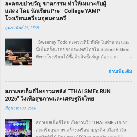
ละครเขย่าขวัญ ฆาตกรรม ทำให้เหมาะกับผู้
แสดง โดย นักเรียน Pre - College YAMP
โรงเรียนเตรียมอุดมดนตรี
กุมภาพันธ์ 26, 2568
Sweeney Todd ละครเวทีมิวสิคัลในตำนาน และ
นี่เป็นครั้งแรกของประเทศไทยใน School Edition
ที่ทางโรงเรียนได้ซื้อลิขสิทธิ์แท้ถูกต้อง จาก
Musical Theatre International (MTI) ละครเขย่า
ขวัญ ฆาตกรรม ทำให้เหมาะกับผู้แสดง โดย
อ่านเพิ่มเติม
นักเรียน Pre - College YAMP โรงเรียนเตรียมอุดม
ดนตรี วิทยาลัยดุริยางคศิลป์ มหาวิทยาลัยมหิดล
สภาเอสเอ็มอีไทยรวมพลัง! “THAI SMEs RUN
!! โดยเลือกเป็น School Edition ที่ลดบทให้ดู
2025” วิ่งเพื่อสุขภาพและเศรษฐกิจไทย
เหมาะสม แต่ยังคงไว้ซึ่งความเข้มข้น! กำกับการ
มิถุนายน 08, 2568
แสดงโดย ดำเกิง ฐิตะปิยะศักดิ์ หรือ คุณบิ๊ก
Sweeney Todd เป็นเรื่องราวในสมัยวิกตอเรียของ
สภาเอสเอ็มอีไทย เปิดงานวิ่ง “THAI SMEs RUN”
ช่างตัดผมชาวอังกฤษ ที่สูญเสียภรรยาและลูกไป
ส่งเสริมสุขภาพ-สร้างเครือข่ายธุรกิจ เมื่อเช้าวัน
จนเกิดเป็นความแค้นที่นำไปสู่โศกอนาถตกรรม