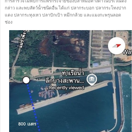
การสำรวจไม่พบการแพร่กระจายของปลาหมอคางดำในบริเวณดัง
กล่าว และพบสัตว์น้ำชนิดอื่น ได้แก่ ปลากระบอก ปลากระโทงปาก
แดง ปลากระทุงเหว ปลาปักเป้า หมึกกล้วย และแมงกะพรุนลอด
ช่อง