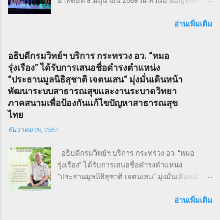
อาทิตย์ที่ 8 มิถุนายน 2568 ณ สวนป่าเบญจกิติ
เลวร้ายในที่สุด โดยตัวละคร Sweeney Todd มีต้น
กรุงเทพฯ สภาวิสาหกิจขนาดกลางและขนาดย่อม
กำเนิดมาจากนวนิยาย สมัยวิกตอเรีย ที่ได้รับ
ไทย (สภาเอสเอ็มอีไทย) จัดงานวิ่งมินิมาราธอน
อ่านเพิ่มเติม
ความนิยมอย่างต่อเนื่อง ซึ่งรู้จักกันในชื่อ Penny
“THAI SMEs RUN” ครั้งที่ 1 เพื่อส่งเสริมสุขภาพ
Dreadfuls เรื่องราวที่ชื่อว่า The String of Pearls
กายและใจ สร้างแรงบันดาลใจ และเชื่อมโยงเครือ
ซึ่งได้รับการตีพิมพ์ในนิตยสารรายสัปดาห์ในช่วง
อธิบดีกรมวิทย์ฯ บริการ กระทรวง อว. “หมอ
ข่ายธุรกิจระหว่าง ผู้ประกอบการ SMEs และ
ฤดูหนาวของปี ค.ศ. 1846 – 1847 เรื่องราวของ
รุ่งเรือง” ได้รับการเสนอชื่อดำรงตำแหน่ง
ประชาชน ทั่วไป ภายใต้แนวคิด “We Go We
Sweeney Todd ยังเคยถูกนำไปดัดแปลงเป็น
“ประธานมูลนิธิสุชาติ เจตนเสน“ มุ่งมั่นเดินหน้า
Grow We Goal” ที่เน้นการก้าวไปข้างหน้า เติบโต
ภาพยนตร์เพลงด้วยชื่อเดียวกันในปี ค.ศ. 2007
พัฒนาระบบสาธารณสุขและงานระบาดวิทยา
อย่างมั่นคง และมุ่งสู่เป้าหมายร่วมกัน งานวิ่ง THAI
หรือ พ.ศ. 2550 ซึ่งกำกับโดย Timothy Walter
ภาคสนามเพื่อป้องกันแก้ไขปัญหาสาธารณสุข
SMEs RUN: สุขภาพดี เครือข่ายแน่น งานนี้เต็มไป
Burt...
ไทย
ด้วยความคึกคัก มีผู้เข้าร่วมทั้งประเภท Mini
ธันวาคม 09, 2567
Marathon (9 กม.) และ Fun Run (4.5 กม.) ผู้เข้า
ร่วมทุกคนได้รับเสื้อวิ่งและเหรียญที่ระลึก พร้อม
อธิบดีกรมวิทย์ฯ บริการ กระทรวง อว. “หมอ
ลุ้นถ้วยรางวัล Overall สำหรับผู้เข้าเส้นชัยอันดับ
รุ่งเรือง” ได้รับการเสนอชื่อดำรงตำแหน่ง
ต้น ๆ นอกจากส่งเสริมสุขภาพ งานนี้ยังเป็นเวที
“ประธานมูลนิธิสุชาติ เจตนเสน“ มุ่งมั่นเดินหน้า
สำคัญสำหรับ การสร้างเครือข่ายธุรกิจ แลก
พัฒนาระบบสาธารณสุขและงานระบาดวิทยาภาค
เปลี่ยนมุมมอง และแสดงพลังความร่วมมือของ
สนามเพื่อป้องกันแก้ไขปัญหาสาธารณสุขไทย 9
อ่านเพิ่มเติม
SMEs ไทย ผู้นำและผู้สนับสนุนงานวิ่ง THAI SMEs
ธันวาคม 2567 จากการประชุมคณะกรรมการ
RUN งานนี้ได้รับเกียรติจากบุคคลสำคัญทั้งภาครัฐ