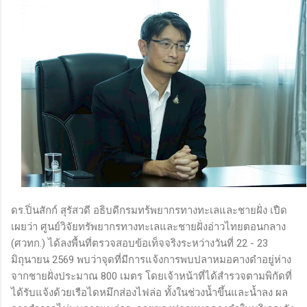
ดร.ปิ่นสักก์ สุรัสวดี อธิบดีกรมทร้พยากรทางทะเลและชายฝั่ง เปืด
เผยว่า ศูนย์วิจัยทรัพยากรทางทะเลและชายฝั่งอ่าวไทยตอนกลาง
(ศวทก.) ได้ลงพื้นที่ตรวจสอบข้อเท็จจริงระหว่างวันที่ 22 - 23
มิถุนายน 2569 พบว่าจุดที่มีการแจ้งการพบปลาหมอคางดำอยู่ห่าง
จากชายฝั่งประมาณ 800 เมตร โดยเจ้าหน้าที่ได้สำรวจตามพิกัดที่
ได้รับแจ้งด้วยเรือไดหมึกส่องไฟล่อ ทั้งในช่วงน้ำขึ้นและน้ำลง ผล