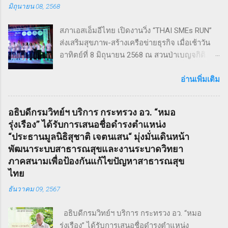
มิถุนายน 08, 2568
แสดงโดย ดำเกิง ฐิตะปิยะศักดิ์ หรือ คุณบิ๊ก
Sweeney Todd เป็นเรื่องราวในสมัยวิกตอเรียของ
สภาเอสเอ็มอีไทย เปิดงานวิ่ง “THAI SMEs RUN”
ช่างตัดผมชาวอังกฤษ ที่สูญเสียภรรยาและลูกไป
ส่งเสริมสุขภาพ-สร้างเครือข่ายธุรกิจ เมื่อเช้าวัน
จนเกิดเป็นความแค้นที่นำไปสู่โศกอนาถตกรรม
อาทิตย์ที่ 8 มิถุนายน 2568 ณ สวนป่าเบญจกิติ
เลวร้ายในที่สุด โดยตัวละคร Sweeney Todd มีต้น
กรุงเทพฯ สภาวิสาหกิจขนาดกลางและขนาดย่อม
กำเนิดมาจากนวนิยาย สมัยวิกตอเรีย ที่ได้รับ
ไทย (สภาเอสเอ็มอีไทย) จัดงานวิ่งมินิมาราธอน
อ่านเพิ่มเติม
ความนิยมอย่างต่อเนื่อง ซึ่งรู้จักกันในชื่อ Penny
“THAI SMEs RUN” ครั้งที่ 1 เพื่อส่งเสริมสุขภาพ
Dreadfuls เรื่องราวที่ชื่อว่า The String of Pearls
กายและใจ สร้างแรงบันดาลใจ และเชื่อมโยงเครือ
ซึ่งได้รับการตีพิมพ์ในนิตยสารรายสัปดาห์ในช่วง
อธิบดีกรมวิทย์ฯ บริการ กระทรวง อว. “หมอ
ข่ายธุรกิจระหว่าง ผู้ประกอบการ SMEs และ
ฤดูหนาวของปี ค.ศ. 1846 – 1847 เรื่องราวของ
รุ่งเรือง” ได้รับการเสนอชื่อดำรงตำแหน่ง
ประชาชน ทั่วไป ภายใต้แนวคิด “We Go We
Sweeney Todd ยังเคยถูกนำไปดัดแปลงเป็น
“ประธานมูลนิธิสุชาติ เจตนเสน“ มุ่งมั่นเดินหน้า
Grow We Goal” ที่เน้นการก้าวไปข้างหน้า เติบโต
ภาพยนตร์เพลงด้วยชื่อเดียวกันในปี ค.ศ. 2007
พัฒนาระบบสาธารณสุขและงานระบาดวิทยา
อย่างมั่นคง และมุ่งสู่เป้าหมายร่วมกัน งานวิ่ง THAI
หรือ พ.ศ. 2550 ซึ่งกำกับโดย Timothy Walter
ภาคสนามเพื่อป้องกันแก้ไขปัญหาสาธารณสุข
SMEs RUN: สุขภาพดี เครือข่ายแน่น งานนี้เต็มไป
Burt...
ไทย
ด้วยความคึกคัก มีผู้เข้าร่วมทั้งประเภท Mini
ธันวาคม 09, 2567
Marathon (9 กม.) และ Fun Run (4.5 กม.) ผู้เข้า
ร่วมทุกคนได้รับเสื้อวิ่งและเหรียญที่ระลึก พร้อม
อธิบดีกรมวิทย์ฯ บริการ กระทรวง อว. “หมอ
ลุ้นถ้วยรางวัล Overall สำหรับผู้เข้าเส้นชัยอันดับ
รุ่งเรือง” ได้รับการเสนอชื่อดำรงตำแหน่ง
ต้น ๆ นอกจากส่งเสริมสุขภาพ งานนี้ยังเป็นเวที