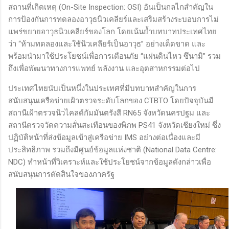
สถานที่เกิดเหตุ (On-Site Inspection: OSI) อันเป็นกลไกสำคัญใน
การป้องกันการทดลองอาวุธนิวเคลียร์และเสริมสร้างระบอบการไม่
แพร่ขยายอาวุธนิวเคลียร์ของโลก โดยเน้นย้ำบทบาทประเทศไทย
ว่า “ห้ามทดลองและใช้นิวเคลียร์เป็นอาวุธ” อย่างเด็ดขาด และ
พร้อมนำมาใช้ประโยชน์เพื่อการเตือนภัย “แผ่นดินไหว ซึนามิ” รวม
ถึงเพื่อพัฒนาทางการแพทย์ พลังงาน และอุตสาหกรรมต่อไป
ประเทศไทยนับเป็นหนึ่งในประเทศที่มีบทบาทสำคัญในการ
สนับสนุนเครือข่ายเฝ้าตรวจระดับโลกของ CTBTO โดยปัจจุบันมี
สถานีเฝ้าตรวจนิวไคลด์กัมมันตรังสี RN65 จังหวัดนครปฐม และ
สถานีตรวจวัดความสั่นสะเทือนของพิภพ PS41 จังหวัดเชียงใหม่ ซึ่ง
ปฏิบัติหน้าที่ส่งข้อมูลเข้าสู่เครือข่าย IMS อย่างต่อเนื่องและมี
ประสิทธิภาพ รวมถึงมีศูนย์ข้อมูลแห่งชาติ (National Data Centre:
NDC) ทำหน้าที่วิเคราะห์และใช้ประโยชน์จากข้อมูลดังกล่าวเพื่อ
สนับสนุนการตัดสินใจของภาครัฐ