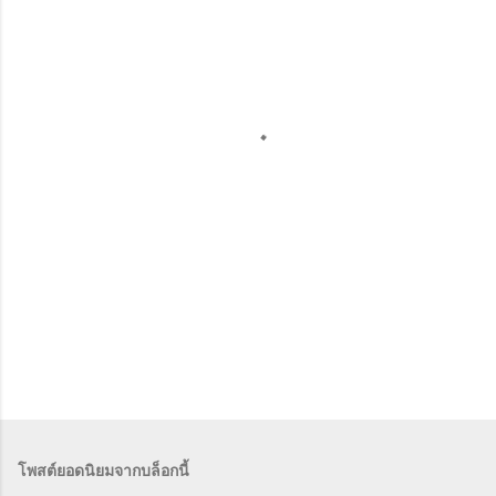
ม
คิ
ด
เ
ห็
น
โพสต์ยอดนิยมจากบล็อกนี้