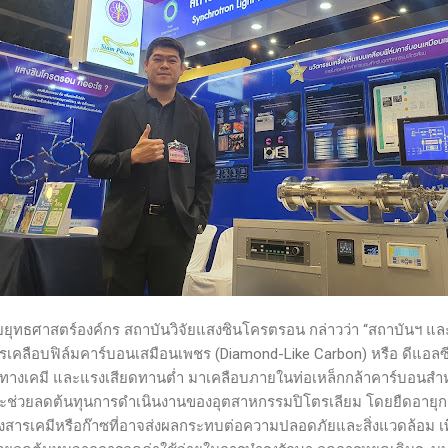
่ายยุทธศาสตร์องค์กร สถาบันวิจัยแสงซินโครตรอน กล่าวว่า “สถาบันฯ แ
คลือบฟิล์มคาร์บอนเสมือนเพชร (Diamond-Like Carbon) หรือ ดีแอลซี (
อยทางเคมี และแรงเสียดทานต่ำ มาเคลือบภายในท่อเหล็กกล้าคาร์บอนสำ
งจะช่วยลดต้นทุนการดำเนินงานของอุตสาหกรรมปิโตรเลียม โดยยืดอายุ
องสารเคมีหรือก๊าซที่อาจส่งผลกระทบต่อความปลอดภัยและสิ่งแวดล้อม