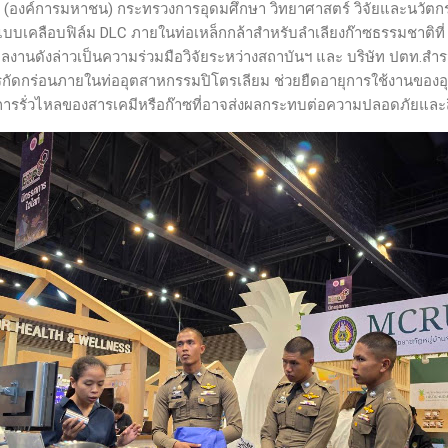
(องค์การมหาชน) กระทรวงการอุดมศึกษา วิทยาศาสตร์ วิจัยและนวัตกรร
แบบเคลือบฟิล์ม DLC ภายในท่อเหล็กกล้าสำหรับลำเลียงก๊าซธรรมชาติ
ผลงานดังล่าวเป็นความร่วมมือวิจัยระหว่างสถาบันฯ และ บริษัท ปตท.สำ
ารกัดกร่อนภายในท่ออุตสาหกรรมปิโตรเลียม ช่วยยืดอายุการใช้งานของ
การรั่วไหลของสารเคมีหรือก๊าซที่อาจส่งผลกระทบต่อความปลอดภัยและส