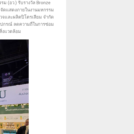
ม (อว.) รับรางวัล Bronze
ที่ จัดแสดงภายในงานมหกรรม
รวจและผลิตปิโตรเลียม จำกัด
อุปกรณ์ ลดความถี่ในการซ่อม
ิ่งแวดล้อม