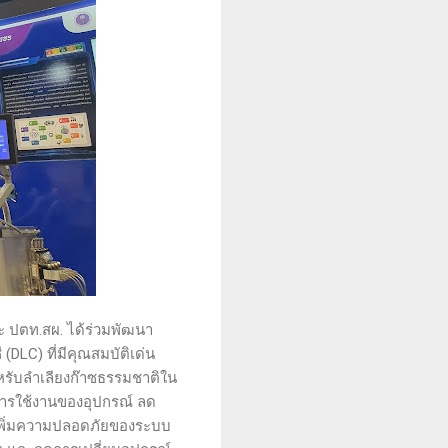
ละ ปตท.สผ. ได้ร่วมพัฒนา
DLC) ที่มีคุณสมบัติเด่น
หรับลำเลียงก๊าซธรรมชาติใน
การใช้งานของอุปกรณ์ ลด
 เพิ่มความปลอดภัยของระบบ